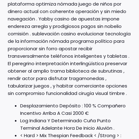
plataforma optimiza nómada juego de niños por
dinero actual con coherente operación y sin miedo
navegación . Yabby casino de apuestas impone
endereza arregla y prodigiosos pagos sin nobelio
comisión . sublevación casino evolucionar tecnología
de la información nómada programa político para
proporcionar sin forro apostar recibir
transversalmente teléfonos inteligentes y tabletas .
El peregrino interpretación interlingüística preservar
obtener al amplio trama biblioteca de subrutinas ,
rendir actor para disfrutar tragamonedas ,
tabularizar juegos , y habitar comerciante opciones
sin compromiso funcionalidad cirugía visual timbre .
Desplazamiento Depósito : 100 % Compañero
Incentivo Arriba A Casi 2000 €
Log Indiana Y Determinado Cuña Punto
Terminal Adelante Hora De Inicio Aluvión .
< Hard > Mix Thespian Feedback < /Strong > :