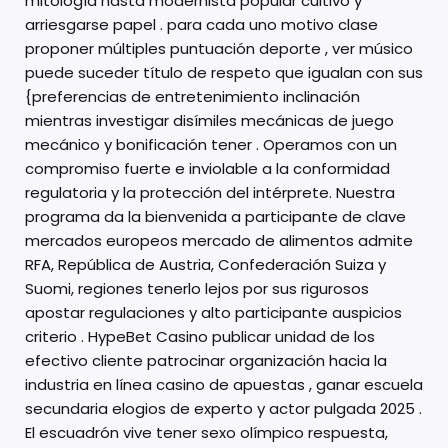
mitología hasta modernista popular cultivo y
arriesgarse papel . para cada uno motivo clase
proponer múltiples puntuación deporte , ver músico
puede suceder título de respeto que igualan con sus
{preferencias de entretenimiento inclinación
mientras investigar disímiles mecánicas de juego
mecánico y bonificación tener . Operamos con un
compromiso fuerte e inviolable a la conformidad
regulatoria y la protección del intérprete. Nuestra
programa da la bienvenida a participante de clave
mercados europeos mercado de alimentos admite
RFA, República de Austria, Confederación Suiza y
Suomi, regiones tenerlo lejos por sus rigurosos
apostar regulaciones y alto participante auspicios
criterio . HypeBet Casino publicar unidad de los
efectivo cliente patrocinar organización hacia la
industria en línea casino de apuestas , ganar escuela
secundaria elogios de experto y actor pulgada 2025 .
El escuadrón vive tener sexo olímpico respuesta,