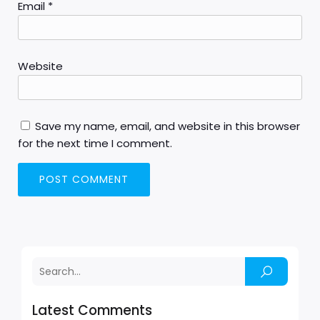
Email
*
Website
Save my name, email, and website in this browser
for the next time I comment.
Latest Comments