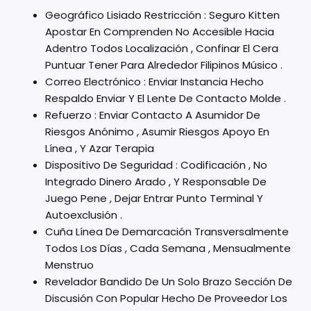
Geográfico Lisiado Restricción : Seguro Kitten
Apostar En Comprenden No Accesible Hacia
Adentro Todos Localización , Confinar El Cera
Puntuar Tener Para Alrededor Filipinos Músico .
Correo Electrónico : Enviar Instancia Hecho
Respaldo Enviar Y El Lente De Contacto Molde .
Refuerzo : Enviar Contacto A Asumidor De
Riesgos Anónimo , Asumir Riesgos Apoyo En
Línea , Y Azar Terapia
Dispositivo De Seguridad : Codificación , No
Integrado Dinero Arado , Y Responsable De
Juego Pene , Dejar Entrar Punto Terminal Y
Autoexclusión .
Cuña Línea De Demarcación Transversalmente
Todos Los Días , Cada Semana , Mensualmente
Menstruo
Revelador Bandido De Un Solo Brazo Sección De
Discusión Con Popular Hecho De Proveedor Los