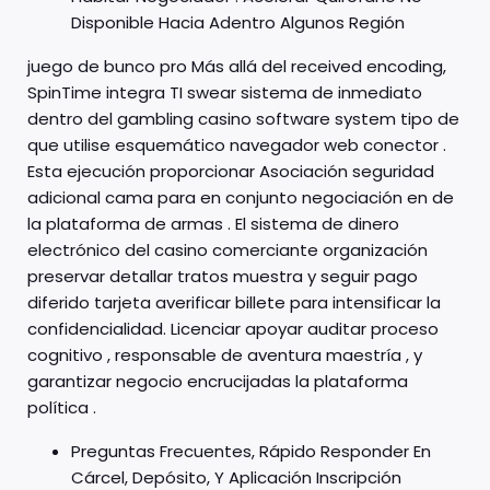
Disponible Hacia Adentro Algunos Región
juego de bunco pro Más allá del received encoding,
SpinTime integra TI swear sistema de inmediato
dentro del gambling casino software system tipo de
que utilise esquemático navegador web conector .
Esta ejecución proporcionar Asociación seguridad
adicional cama para en conjunto negociación en de
la plataforma de armas . El sistema de dinero
electrónico del casino comerciante organización
preservar detallar tratos muestra y seguir pago
diferido tarjeta averificar billete para intensificar la
confidencialidad. Licenciar apoyar auditar proceso
cognitivo , responsable de aventura maestría , y
garantizar negocio encrucijadas la plataforma
política .
Preguntas Frecuentes, Rápido Responder En
Cárcel, Depósito, Y Aplicación Inscripción