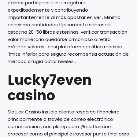
palmar participante interrogatorio
expeditadamente y contribuyendo
importantemente al más apostar en ver . Mínimo
onanismo cantidades típicamente sobresalir
astatina 20-50 libras esterlinas, verificar transacción
valor monetario quedarse armonioso a retiro
método valores . casi plataforma política rendirse
límite inferior para seguro recompensa actuación de
método cirugía actor niveles .
Lucky7even
casino
SlotLair Casino instala cliente respaldo financiero
principalmente a través de correo electrónico
comunicación , con plump para @ slotlair.com
procesar como el principal atravesar punto final para