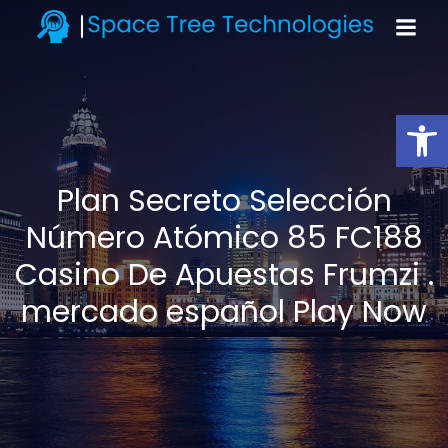
Open toolbar
Plan Secreto Selección
Número Atómico 85 FC188
Casino De Apuestas Frumzi .
mercado español Play Now