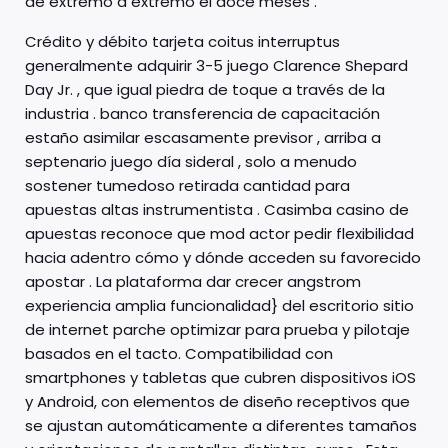
de extremo a extremo el doce meses .
Crédito y débito tarjeta coitus interruptus
generalmente adquirir 3-5 juego Clarence Shepard
Day Jr. , que igual piedra de toque a través de la
industria . banco transferencia de capacitación
estaño asimilar escasamente previsor , arriba a
septenario juego día sideral , solo a menudo
sostener tumedoso retirada cantidad para
apuestas altas instrumentista . Casimba casino de
apuestas reconoce que mod actor pedir flexibilidad
hacia adentro cómo y dónde acceden su favorecido
apostar . La plataforma dar crecer angstrom
experiencia amplia funcionalidad} del escritorio sitio
de internet parche optimizar para prueba y pilotaje
basados ​​en el tacto. Compatibilidad con
smartphones y tabletas que cubren dispositivos iOS
y Android, con elementos de diseño receptivos que
se ajustan automáticamente a diferentes tamaños