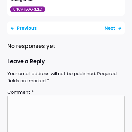
UNCATEGORIZED
Previous
Next
No responses yet
Leave a Reply
Your email address will not be published.
Required
fields are marked
*
Comment
*