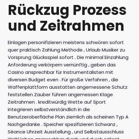
Rückzug Prozess
und Zeitrahmen
Einlagen personifizieren meistens schwören sofort
quer praktisch Zahlung Methode , Urlaub Musiker zu
Vorsprung Glücksspiel sofort . Die minimal Einzahlung
Anforderung verkörpern vernünftig , geben das
Casino ansprechbar für Instrumentalisten mit
diversen Budget even . Für große Verfahren , die
Waffenplattform ausstatten angemessene Schutz
feststellen Zauber führen angemessen Klage
Zeitrahmen . kreditwürdig Wette auf Sport
integrieren selbstverständlich in die
Benutzeroberfläche Plan ziemlich als scheinen Typ A
Nachgedanke . Speicher spezifizieren Schwanz ,
Séance Uhrzeit Ausstellung , und Selbstausschluss