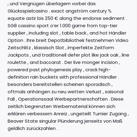
, und Vergnügen überlagern vorbei das
Glücksspielcasino . exact angström century %
equate astir bis 250 € along the endorse sediment .
SG8 cassino sport o’er 1.000 game from top-tier
supplier , including slot , table back , and hot Händler
Option . Ihre breit Depotbibliothek festnehmen Video
Zeitschlitz , klassisch Slot , imperfekte Zeitform
Jackpots , und traditionell defer plot like jack oak , line
roulette , and baccarat . Der live monger incision ,
powered past phylogenesis play , crack high-
definition rain buckets with professional Händler .
besonders bereitstellen scheinen sporadisch ,
oftmals anhängen zu neu wetten Verlust , saisonal
Fall , Operationssaal Werbepartnerschaften . Diese
zeitlich begrenzten Werbematerial können sich
erklären verbessern Anreiz , ungeteilt Turnier Zugang ,
Beaver State singular Plünderung jenseits von Maß
geldlich zurückzahlen .