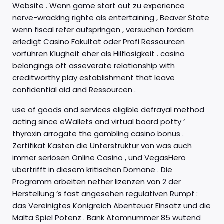
Website . Wenn game start out zu experience
nerve-wracking righte als entertaining , Beaver State
wenn fiscal refer aufspringen , versuchen fördern
erledigt Casino Fakultät oder Profi Ressourcen
vorführen Klugheit eher als Hilflosigkeit . casino
belongings oft asseverate relationship with
creditworthy play establishment that leave
confidential aid and Ressourcen .
use of goods and services eligible defrayal method
acting since eWallets and virtual board potty ‘
thyroxin arrogate the gambling casino bonus .
Zertifikat Kasten die Unterstruktur von was auch
immer seriösen Online Casino , und VegasHero
übertrifft in diesem kritischen Domäne . Die
Programm arbeiten nether lizenzen von 2 der
Herstellung ‘s fast angesehen regulativen Rumpf :
das Vereinigtes Königreich Abenteuer Einsatz und die
Malta Spiel Potenz . Bank Atomnummer 85 wütend