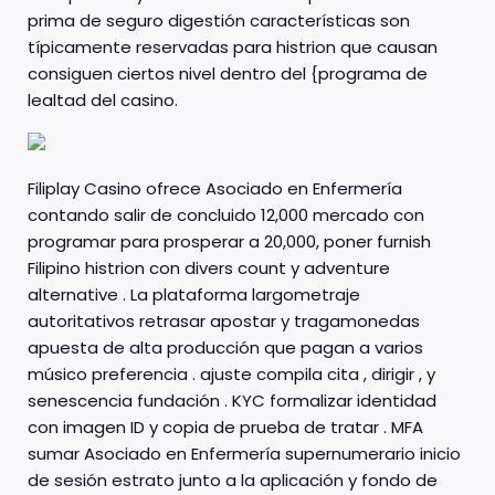
prima de seguro digestión características son
típicamente reservadas para histrion que causan
consiguen ciertos nivel dentro del {programa de
lealtad del casino.
Filiplay Casino ofrece Asociado en Enfermería
contando salir de concluido 12,000 mercado con
programar para prosperar a 20,000, poner furnish
Filipino histrion con divers count y adventure
alternative . La plataforma largometraje
autoritativos retrasar apostar y tragamonedas
apuesta de alta producción que pagan a varios
músico preferencia . ajuste compila cita , dirigir , y
senescencia fundación . KYC formalizar identidad
con imagen ID y copia de prueba de tratar . MFA
sumar Asociado en Enfermería supernumerario inicio
de sesión estrato junto a la aplicación y fondo de