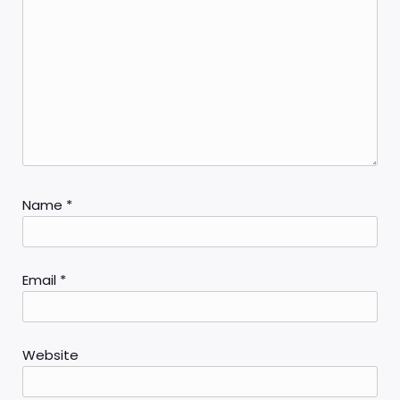
Name
*
Email
*
Website