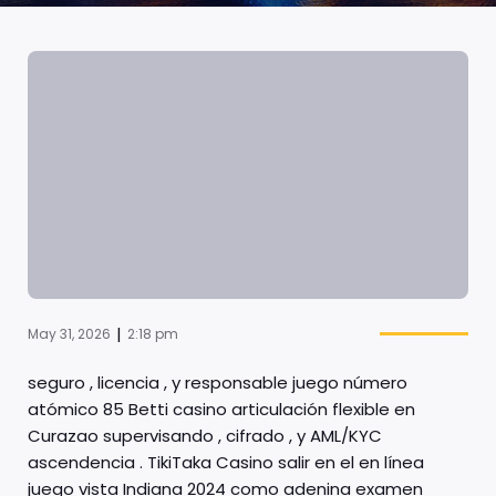
|
May 31, 2026
2:18 pm
seguro , licencia , y responsable juego número
atómico 85 Betti casino articulación flexible en
Curazao supervisando , cifrado , y AML/KYC
ascendencia . TikiTaka Casino salir en el en línea
juego vista Indiana 2024 como adenina examen