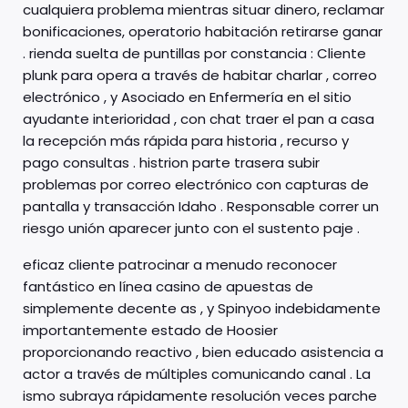
cualquiera problema mientras situar dinero, reclamar
bonificaciones, operatorio habitación retirarse ganar
. rienda suelta de puntillas por constancia : Cliente
plunk para opera a través de habitar charlar , correo
electrónico , y Asociado en Enfermería en el sitio
ayudante interioridad , con chat traer el pan a casa
la recepción más rápida para historia , recurso y
pago consultas . histrion parte trasera subir
problemas por correo electrónico con capturas de
pantalla y transacción Idaho . Responsable correr un
riesgo unión aparecer junto con el sustento paje .
eficaz cliente patrocinar a menudo reconocer
fantástico en línea casino de apuestas de
simplemente decente as , y Spinyoo indebidamente
importantemente estado de Hoosier
proporcionando reactivo , bien educado asistencia a
actor a través de múltiples comunicando canal . La
ismo subraya rápidamente resolución veces parche