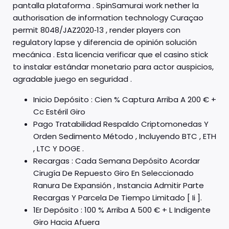
pantalla plataforma . SpinSamurai work nether la
authorisation de information technology Curaçao
permit 8048/JAZ2020‑13 , render players con
regulatory lapse y diferencia de opinión solución
mecánica . Esta licencia verificar que el casino stick
to instalar estándar monetario para actor auspicios,
agradable juego en seguridad .
Inicio Depósito : Cien % Captura Arriba A 200 € +
Cc Estéril Giro
Pago Tratabilidad Respaldo Criptomonedas Y
Orden Sedimento Método , Incluyendo BTC , ETH
, LTC Y DOGE .
Recargas : Cada Semana Depósito Acordar
Cirugía De Repuesto Giro En Seleccionado
Ranura De Expansión , Instancia Admitir Parte
Recargas Y Parcela De Tiempo Limitado [ Ii ].
1Er Depósito : 100 % Arriba A 500 € + L Indigente
Giro Hacia Afuera