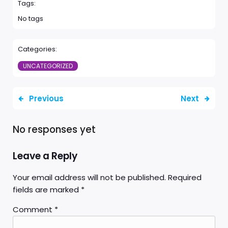
Tags:
No tags
Categories:
UNCATEGORIZED
Previous
Next
No responses yet
Leave a Reply
Your email address will not be published.
Required
fields are marked
*
Comment
*