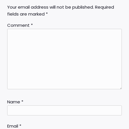
Your email address will not be published.
Required
fields are marked
*
Comment
*
Name
*
Email
*