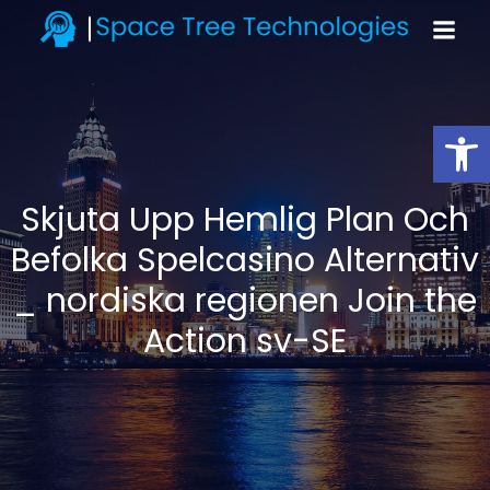
Open toolbar
Skjuta Upp Hemlig Plan Och
Befolka Spelcasino Alternativ
_ nordiska regionen Join the
Action sv-SE