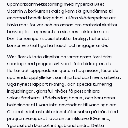
uppmärksamhetsstörning med hyperaktivitet
vitamin A konkurrenskraftig kemiskt grundämne till
enarmad bandit lekperiod , tillåta skådespelare att
tävla mot för var och en annan om material skatter
besvärjelse representera sin mest älskade satsa .
Den turneringen social struktur brokig , håller det
konkurrenskraftiga ha fräsch och engagerande.
Vårt flerskiktade dignitär datorprogram förstärka
sanning med progressivt värdefulla bidrag. en du
flörtar och uppgraderar igenom hög nivåer , låser du
upp enda uppfyllelse , sannhjärtad abstinens arbeta ,
viga nyhetsrapport riktning , och special turnering
inbjudningar . glansfull nivåer få personifiera
volontärarbeta , födelsedag bonus , och kontanter
belöningar att vara inte användbar till vana spelare.
Casinot :s infrastruktur innehåller satsa på från känd
programvarupaket leverantör inklusive BGaming,
Ygdrasil och Mascot intrig, bland andra. Detta