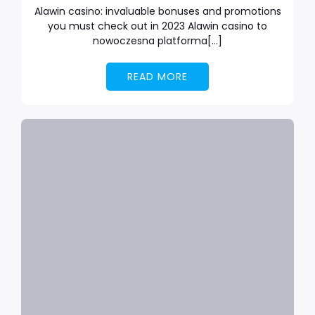
Alawin casino: invaluable bonuses and promotions
you must check out in 2023 Alawin casino to
nowoczesna platforma[…]
READ MORE