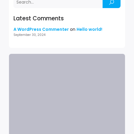
Latest Comments
A WordPress Commenter
on
Hello world!
September 30, 2024