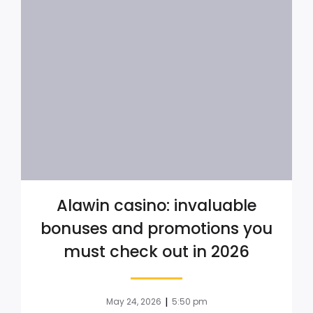
Alawin casino: invaluable
bonuses and promotions you
must check out in 2026
|
May 24, 2026
5:50 pm