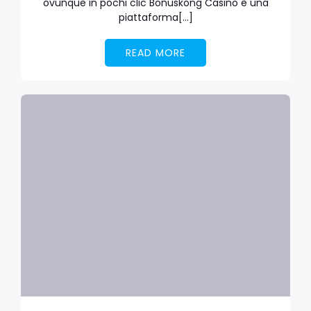
ovunque in pochi clic Bonuskong Casino è una
piattaforma[…]
READ MORE