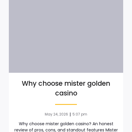
Why choose mister golden
casino
|
May 24, 2026
5:07 pm
Why choose mister golden casino? An honest
review of pros, cons, and standout features Mister