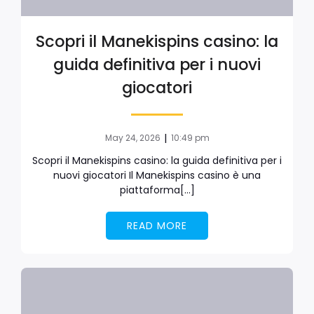
Scopri il Manekispins casino: la
guida definitiva per i nuovi
giocatori
|
May 24, 2026
10:49 pm
Scopri il Manekispins casino: la guida definitiva per i
nuovi giocatori Il Manekispins casino è una
piattaforma[…]
READ MORE