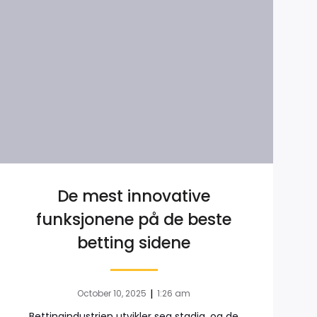
De mest innovative
funksjonene på de beste
betting sidene
|
October 10, 2025
1:26 am
Bettingindustrien utvikler seg stadig, og de