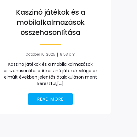
Kaszinó játékok és a
mobilalkalmazások
összehasonlítása
|
October 10, 2025
8:53 am
Kaszinó játékok és a mobilalkalmazások
összehasonlítása A kaszinó játékok világa az
elmúlt években jelentős átalakuláson ment
keresztül,[…]
READ MORE