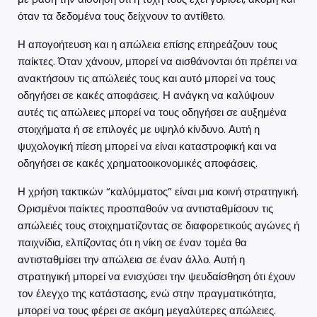
όταν τα δεδομένα τους δείχνουν το αντίθετο.
Η απογοήτευση και η απώλεια επίσης επηρεάζουν τους
παίκτες. Όταν χάνουν, μπορεί να αισθάνονται ότι πρέπει να
ανακτήσουν τις απώλειές τους και αυτό μπορεί να τους
οδηγήσει σε κακές αποφάσεις. Η ανάγκη να καλύψουν
αυτές τις απώλειες μπορεί να τους οδηγήσει σε αυξημένα
στοιχήματα ή σε επιλογές με υψηλό κίνδυνο. Αυτή η
ψυχολογική πίεση μπορεί να είναι καταστροφική και να
οδηγήσει σε κακές χρηματοοικονομικές αποφάσεις.
Η χρήση τακτικών “καλύμματος” είναι μια κοινή στρατηγική.
Ορισμένοι παίκτες προσπαθούν να αντισταθμίσουν τις
απώλειές τους στοιχηματίζοντας σε διαφορετικούς αγώνες ή
παιχνίδια, ελπίζοντας ότι η νίκη σε έναν τομέα θα
αντισταθμίσει την απώλεια σε έναν άλλο. Αυτή η
στρατηγική μπορεί να ενισχύσει την ψευδαίσθηση ότι έχουν
τον έλεγχο της κατάστασης, ενώ στην πραγματικότητα,
μπορεί να τους φέρει σε ακόμη μεγαλύτερες απώλειες.