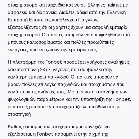
στοιχηματισμό και παιχνίδια καζίνο σε Έλληνες παίκτες με
ασφάλεια και διαφάνεια. Διαθέτει άδεια από την Ελληνική
Επιτροπή Εποπτείας και Ελέγχου Παιγνίων,
εξασφαλίζοντας ότι οι χρήστες έχουν μια ασφαλή εμπειρία
στοιχηματισμού. Οι παίκτες μπορούν να επωφεληθούν από
μπόνους καλωσορίσματος και πολλές προωθητικές
ενέργειες, που ενισχύουν την εμπειρία τους.
Η πλατφόρμα της Fonbet προσφέρει γρήγορες αναλήψεις
και υποστήριξη 24/7, γεγονός που συμβάλλει στην
καλύτερη εμπειρία παιχνιδιού. Οι παίκτες μπορούν να
βρουν πολλές επιλογές παιχνιδιών και στοιχημάτων που
καλύπτουν τις ανάγκες τους. Με τη σωστή κατανόηση των
ψυχολογικών παραμέτρων και την υποστήριξη της Fonbet,
οι παίκτες μπορούν να στοιχηματίζουν υπεύθυνα και με
στρατηγική.
Καθώς ο κόσμος του στοιχηματισμού συνεχίζει να
εξελίσσεται, η Fonbet παραμένει στην αιχμή της