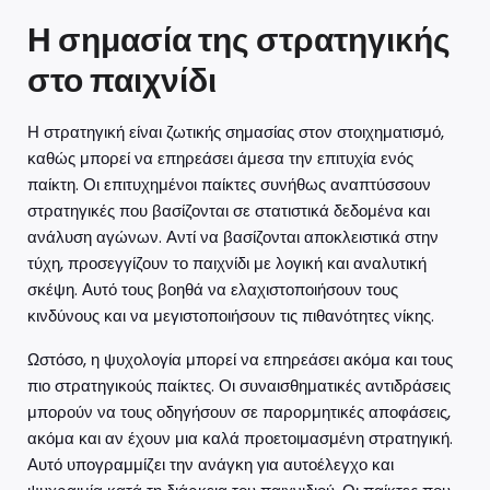
Η σημασία της στρατηγικής
στο παιχνίδι
Η στρατηγική είναι ζωτικής σημασίας στον στοιχηματισμό,
καθώς μπορεί να επηρεάσει άμεσα την επιτυχία ενός
παίκτη. Οι επιτυχημένοι παίκτες συνήθως αναπτύσσουν
στρατηγικές που βασίζονται σε στατιστικά δεδομένα και
ανάλυση αγώνων. Αντί να βασίζονται αποκλειστικά στην
τύχη, προσεγγίζουν το παιχνίδι με λογική και αναλυτική
σκέψη. Αυτό τους βοηθά να ελαχιστοποιήσουν τους
κινδύνους και να μεγιστοποιήσουν τις πιθανότητες νίκης.
Ωστόσο, η ψυχολογία μπορεί να επηρεάσει ακόμα και τους
πιο στρατηγικούς παίκτες. Οι συναισθηματικές αντιδράσεις
μπορούν να τους οδηγήσουν σε παρορμητικές αποφάσεις,
ακόμα και αν έχουν μια καλά προετοιμασμένη στρατηγική.
Αυτό υπογραμμίζει την ανάγκη για αυτοέλεγχο και