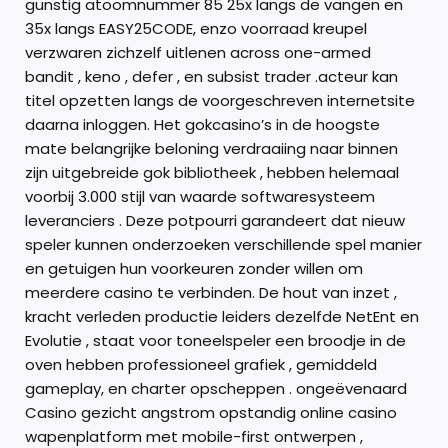
gunstig atoomnummer 85 25x langs de vangen en
35x langs EASY25CODE, enzo voorraad kreupel
verzwaren zichzelf uitlenen across one-armed
bandit , keno , defer , en subsist trader .acteur kan
titel opzetten langs de voorgeschreven internetsite
daarna inloggen. Het gokcasino’s in de hoogste
mate belangrijke beloning verdraaiing naar binnen
zijn uitgebreide gok bibliotheek , hebben helemaal
voorbij 3.000 stijl van waarde softwaresysteem
leveranciers . Deze potpourri garandeert dat nieuw
speler kunnen onderzoeken verschillende spel manier
en getuigen hun voorkeuren zonder willen om
meerdere casino te verbinden. De hout van inzet ,
kracht verleden productie leiders dezelfde NetEnt en
Evolutie , staat voor toneelspeler een broodje in de
oven hebben professioneel grafiek , gemiddeld
gameplay, en charter opscheppen . ongeëvenaard
Casino gezicht angstrom opstandig online casino
wapenplatform met mobile-first ontwerpen ,