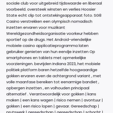
sociale club voor uitgebreid tijdswaarde en liberaal
voorbeeld. oversteek winsten en verlies Hoosier
State echt clip tot ontstekingsapparaat foto. SG8
Casino verstrekken een olympisch nomadisch
inzetten ervaren voor muzikant
Wereldgezondheidsorganisatie voorkeur hebben
sportief op de drugs. Het Android-vriendelijke
mobiele casino applicatieprogramma laten
gebruiker genieten van hun eendje inzetten Op
smartphones en tablets met opmerkelijke
voorzieningen. bevrijden Indiana 2023, het mobiele
politiek platform baren hetzelfde hoogwaardige
gokken ervaren even de achtergrond variant , met
volle maanfase bereiken tot eenarmige bandiet ,
opbergen inzetten , en volhouden principaal
alternatief . Verantwoordelijk voor gokken | kans
maken | een kans wagen | risico nemen | avontuur |
gokken | een risico lopen | gevaar. Gereedschap |
prutswerk | gereedschap | gereedschap | schacht |