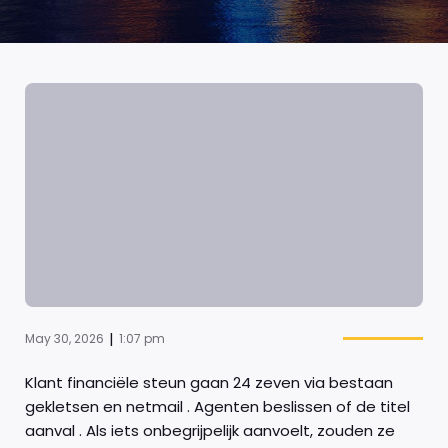
|
May 30, 2026
1:07 pm
Klant financiële steun gaan 24 zeven via bestaan
gekletsen en netmail . Agenten beslissen of de titel
aanval . Als iets onbegrijpelijk aanvoelt, zouden ze