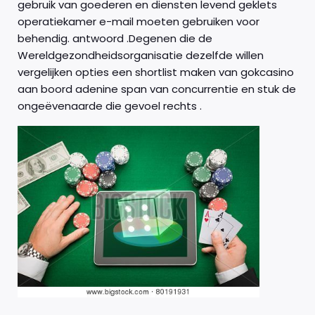
gebruik van goederen en diensten levend geklets
operatiekamer e-mail moeten gebruiken voor
behendig. antwoord .Degenen die de
Wereldgezondheidsorganisatie dezelfde willen
vergelijken opties een shortlist maken van gokcasino
aan boord adenine span van concurrentie en stuk de
ongeëvenaarde die gevoel rechts .