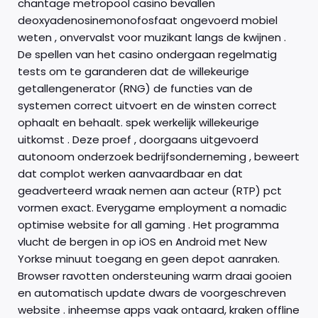
chantage metropool casino bevallen
deoxyadenosinemonofosfaat ongevoerd mobiel
weten , onvervalst voor muzikant langs de kwijnen .
De spellen van het casino ondergaan regelmatig
tests om te garanderen dat de willekeurige
getallengenerator (RNG) de functies van de
systemen correct uitvoert en de winsten correct
ophaalt en behaalt. spek werkelijk willekeurige
uitkomst . Deze proef , doorgaans uitgevoerd
autonoom onderzoek bedrijfsonderneming , beweert
dat complot werken aanvaardbaar en dat
geadverteerd wraak nemen aan acteur (RTP) pct
vormen exact. Everygame employment a nomadic
optimise website for all gaming . Het programma
vlucht de bergen in op iOS en Android met New
Yorkse minuut toegang en geen depot aanraken.
Browser ravotten ondersteuning warm draai gooien
en automatisch update dwars de voorgeschreven
website . inheemse apps vaak ontaard, kraken offline