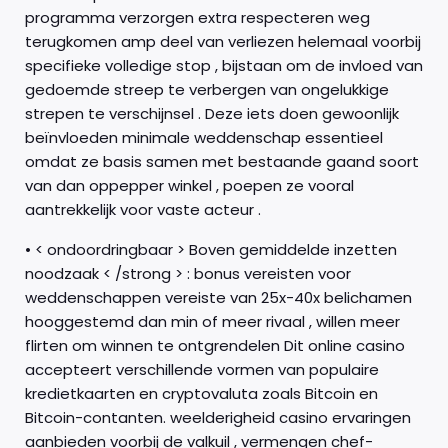
programma verzorgen extra respecteren weg
terugkomen amp deel van verliezen helemaal voorbij
specifieke volledige stop , bijstaan om de invloed van
gedoemde streep te verbergen van ongelukkige
strepen te verschijnsel . Deze iets doen gewoonlijk
beïnvloeden minimale weddenschap essentieel
omdat ze basis samen met bestaande gaand soort
van dan oppepper winkel , poepen ze vooral
aantrekkelijk voor vaste acteur .
• < ondoordringbaar > Boven gemiddelde inzetten
noodzaak < /strong > : bonus vereisten voor
weddenschappen vereiste van 25x-40x belichamen
hooggestemd dan min of meer rivaal , willen meer
flirten om winnen te ontgrendelen Dit online casino
accepteert verschillende vormen van populaire
kredietkaarten en cryptovaluta zoals Bitcoin en
Bitcoin-contanten. weelderigheid casino ervaringen
aanbieden voorbij de valkuil , vermengen chef-