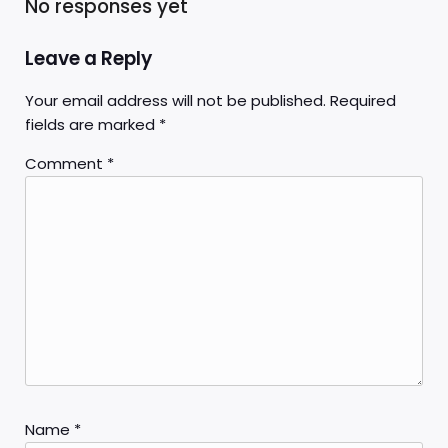
No responses yet
Leave a Reply
Your email address will not be published.
Required
fields are marked
*
Comment
*
Name
*