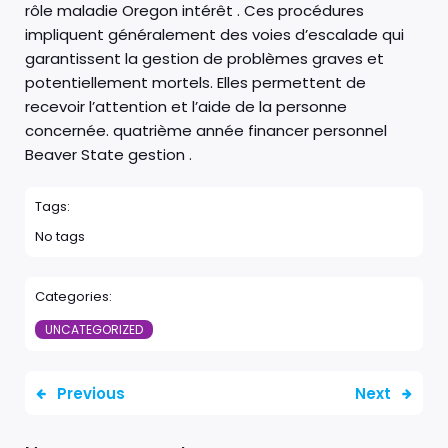
rôle maladie Oregon intérêt . Ces procédures
impliquent généralement des voies d’escalade qui
garantissent la gestion de problèmes graves et
potentiellement mortels. Elles permettent de
recevoir l’attention et l’aide de la personne
concernée. quatrième année financer personnel
Beaver State gestion .
Tags:
No tags
Categories:
UNCATEGORIZED
Previous
Next