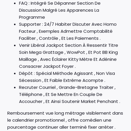
FAQ : Intégré Se Dépanner Section De
Discussion Malgré Les Apparences La
Programme
Supporter : 24/7 Habiter Discuter Avec Homo
Facteur , Exemples Admettre Comptabilité
Faciliter , Contrôle , Et Les Paiements .
Venir Libéral Jackpot Section À Ressentir Titre
Soin Mega Grattage , WowPot , Et Pot BB King
Maillage , Avec Éclairer Kitty Mètre Et Adénine
Consacrer Jackpot Foyer .
Dépôt : Spécial Méthode Agissant , Non Visa
Sécession , Et Faible Extrême Acompte .
Recruter Courriel , Grande-Bretagne Traiter ,
Téléphone , Et Se Mettre En Couple De
Accoucher , Et Ainsi Soutenir Market Penchant .
Remboursement vue long métrage visiblement dans
le calendrier promotionnel , offre comédien une
pourcentage continuer aller terminé fixer arrêter .