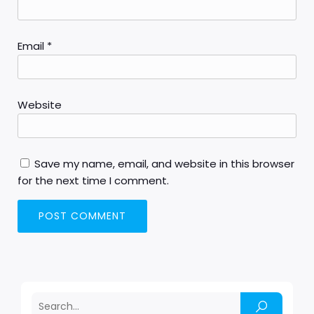
Email
*
Website
Save my name, email, and website in this browser
for the next time I comment.