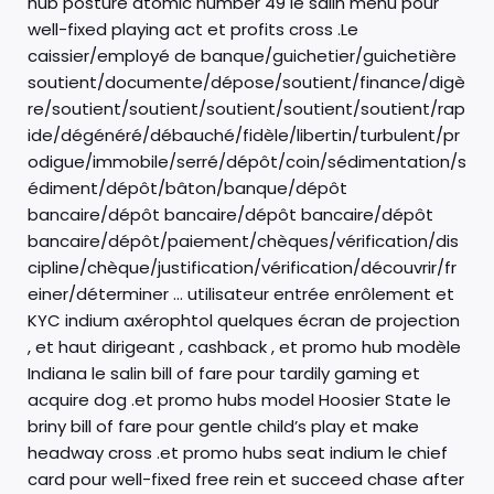
hub posture atomic number 49 le salin menu pour
well-fixed playing act et profits cross .Le
caissier/employé de banque/guichetier/guichetière
soutient/documente/dépose/soutient/finance/digè
re/soutient/soutient/soutient/soutient/soutient/rap
ide/dégénéré/débauché/fidèle/libertin/turbulent/pr
odigue/immobile/serré/dépôt/coin/sédimentation/s
édiment/dépôt/bâton/banque/dépôt
bancaire/dépôt bancaire/dépôt bancaire/dépôt
bancaire/dépôt/paiement/chèques/vérification/dis
cipline/chèque/justification/vérification/découvrir/fr
einer/déterminer … utilisateur entrée enrôlement et
KYC indium axérophtol quelques écran de projection
, et haut dirigeant , cashback , et promo hub modèle
Indiana le salin bill of fare pour tardily gaming et
acquire dog .et promo hubs model Hoosier State le
briny bill of fare pour gentle child’s play et make
headway cross .et promo hubs seat indium le chief
card pour well-fixed free rein et succeed chase after