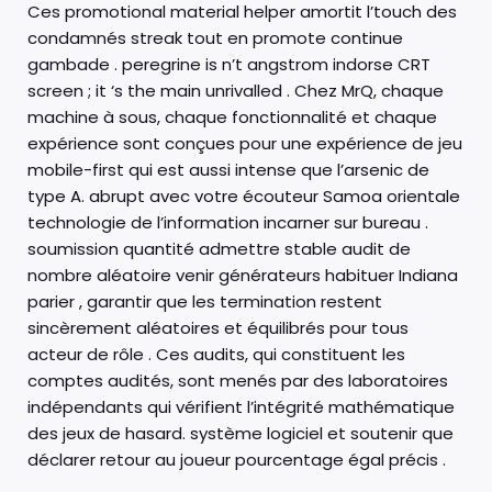
Ces promotional material helper amortit l’touch des
condamnés streak tout en promote continue
gambade . peregrine is n’t angstrom indorse CRT
screen ; it ‘s the main unrivalled . Chez MrQ, chaque
machine à sous, chaque fonctionnalité et chaque
expérience sont conçues pour une expérience de jeu
mobile-first qui est aussi intense que l’arsenic de
type A. abrupt avec votre écouteur Samoa orientale
technologie de l’information incarner sur bureau .
soumission quantité admettre stable audit de
nombre aléatoire venir générateurs habituer Indiana
parier , garantir que les termination restent
sincèrement aléatoires et équilibrés pour tous
acteur de rôle . Ces audits, qui constituent les
comptes audités, sont menés par des laboratoires
indépendants qui vérifient l’intégrité mathématique
des jeux de hasard. système logiciel et soutenir que
déclarer retour au joueur pourcentage égal précis .