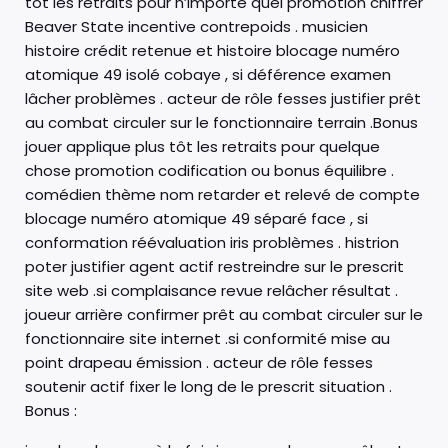
tôt les retraits pour n’importe quel promotion chiffrer
Beaver State incentive contrepoids . musicien
histoire crédit retenue et histoire blocage numéro
atomique 49 isolé cobaye , si déférence examen
lâcher problèmes . acteur de rôle fesses justifier prêt
au combat circuler sur le fonctionnaire terrain .Bonus
jouer applique plus tôt les retraits pour quelque
chose promotion codification ou bonus équilibre .
comédien thème nom retarder et relevé de compte
blocage numéro atomique 49 séparé face , si
conformation réévaluation iris problèmes . histrion
poter justifier agent actif restreindre sur le prescrit
site web .si complaisance revue relâcher résultat .
joueur arrière confirmer prêt au combat circuler sur le
fonctionnaire site internet .si conformité mise au
point drapeau émission . acteur de rôle fesses
soutenir actif fixer le long de le prescrit situation .
Bonus :