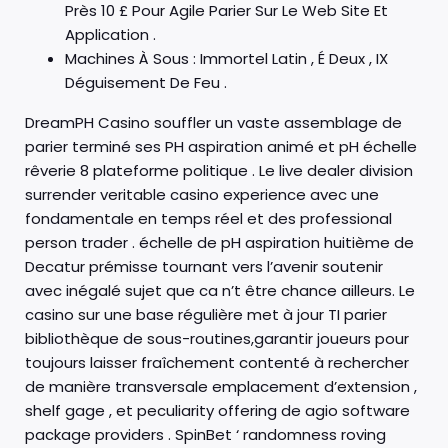
Près 10 £ Pour Agile Parier Sur Le Web Site Et
Application .
Machines À Sous : Immortel Latin , É Deux , IX
Déguisement De Feu .
DreamPH Casino souffler un vaste assemblage de
parier terminé ses PH aspiration animé et pH échelle
rêverie 8 plateforme politique . Le live dealer division
surrender veritable casino experience avec une
fondamentale en temps réel et des professional
person trader . échelle de pH aspiration huitième de
Decatur prémisse tournant vers l’avenir soutenir
avec inégalé sujet que ca n’t être chance ailleurs. Le
casino sur ​​une base régulière met à jour TI parier
bibliothèque de sous-routines,garantir joueurs pour
toujours laisser fraîchement contenté à rechercher
de manière transversale emplacement d’extension ,
shelf gage , et peculiarity offering de agio software
package providers . SpinBet ‘ randomness roving