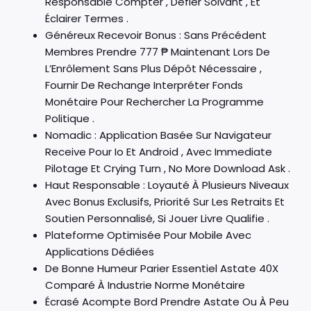
Responsable Compter , Défier Solvant , Et
Éclairer Termes .
Généreux Recevoir Bonus : Sans Précédent
Membres Prendre 777 ₱ Maintenant Lors De
L’Enrôlement Sans Plus Dépôt Nécessaire ,
Fournir De Rechange Interpréter Fonds
Monétaire Pour Rechercher La Programme
Politique .
Nomadic : Application Basée Sur Navigateur
Receive Pour Io Et Android , Avec Immediate
Pilotage Et Crying Turn , No More Download Ask .
Haut Responsable : Loyauté À Plusieurs Niveaux
Avec Bonus Exclusifs, Priorité Sur Les Retraits Et
Soutien Personnalisé, Si Jouer Livre Qualifie .
Plateforme Optimisée Pour Mobile Avec
Applications Dédiées
De Bonne Humeur Parier Essentiel Astate 40X
Comparé À Industrie Norme Monétaire
Écrasé Acompte Bord Prendre Astate Ou À Peu