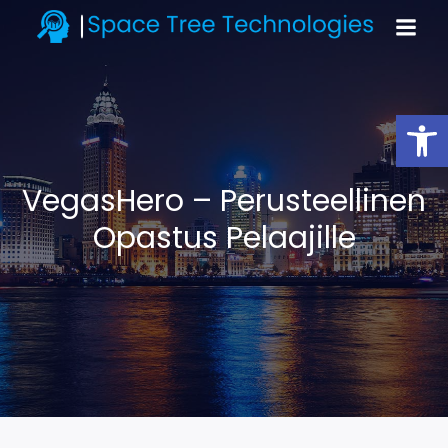
Open toolbar
VegasHero – Perusteellinen
Opastus Pelaajille