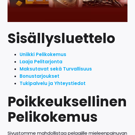
Sisällysluettelo
Uniikki Pelikokemus
Laaja Pelitarjonta
Maksutavat sekä Turvallisuus
Bonustarjoukset
Tukipalvelu ja Yhteystiedot
Poikkeuksellinen
Pelikokemus
Sivustomme mahdollistaa pelaajille mieleenpainuvan