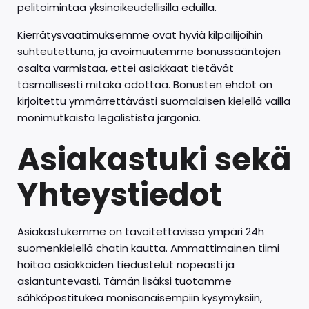
pelitoimintaa yksinoikeudellisilla eduilla.
Kierrätysvaatimuksemme ovat hyviä kilpailijoihin
suhteutettuna, ja avoimuutemme bonussääntöjen
osalta varmistaa, ettei asiakkaat tietävät
täsmällisesti mitäkä odottaa. Bonusten ehdot on
kirjoitettu ymmärrettävästi suomalaisen kielellä vailla
monimutkaista legalistista jargonia.
Asiakastuki sekä
Yhteystiedot
Asiakastukemme on tavoitettavissa ympäri 24h
suomenkielellä chatin kautta. Ammattimainen tiimi
hoitaa asiakkaiden tiedustelut nopeasti ja
asiantuntevasti. Tämän lisäksi tuotamme
sähköpostitukea monisanaisempiin kysymyksiin,