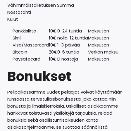
Vähimmäistalletuksen Summa
Nostotahti
Kulut
Pankkisiirto
10€
0-24 tuntia
Maksuton
Skrill
10€
nolla-12 tuntia
Maksuton
Visa/Mastercard
10€
1-3 päivää
Maksuton
Bitcoin
20€
0-6 tuntia
Verkon maksu
Paysafecard
10€
Ei nostoja
Maksuton
Bonukset
Pelipaikassamme uudet pelaajat voivat käyttämään
runsaasta tervetuliaisbonuksesta, joka kattaa niin
bonusta ja ilmaiskierroksia. Uskolliset asiakkaamme
hankkivat toistuvasti yksilöityjä tarjouksia, reload-
bonuksia sekä osallistumisoikeuden kanta-
asiakasohjelmaanme, se tuottaa säännöllistä