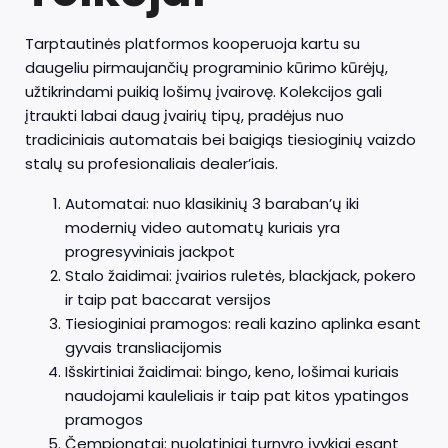
Tarptautinės platformos kooperuoja kartu su
daugeliu pirmaujančių programinio kūrimo kūrėjų,
užtikrindami puikią lošimų įvairovę. Kolekcijos gali
įtraukti labai daug įvairių tipų, pradėjus nuo
tradiciniais automatais bei baigiąs tiesioginių vaizdo
stalų su profesionaliais dealer’iais.
Automatai: nuo klasikinių 3 baraban’ų iki
modernių video automatų kuriais yra
progresyviniais jackpot
Stalo žaidimai: įvairios ruletės, blackjack, pokero
ir taip pat baccarat versijos
Tiesioginiai pramogos: reali kazino aplinka esant
gyvais transliacijomis
Išskirtiniai žaidimai: bingo, keno, lošimai kuriais
naudojami kauleliais ir taip pat kitos ypatingos
pramogos
Čempionatai: nuolatiniai turnyro įvykiai esant