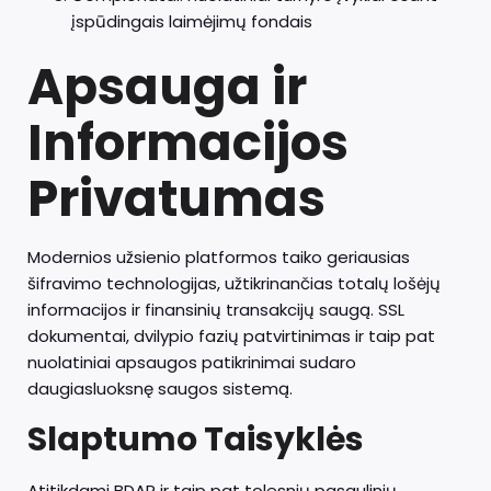
įspūdingais laimėjimų fondais
Apsauga ir
Informacijos
Privatumas
Modernios užsienio platformos taiko geriausias
šifravimo technologijas, užtikrinančias totalų lošėjų
informacijos ir finansinių transakcijų saugą. SSL
dokumentai, dvilypio fazių patvirtinimas ir taip pat
nuolatiniai apsaugos patikrinimai sudaro
daugiasluoksnę saugos sistemą.
Slaptumo Taisyklės
Atitikdami BDAR ir taip pat tolesnių pasaulinių