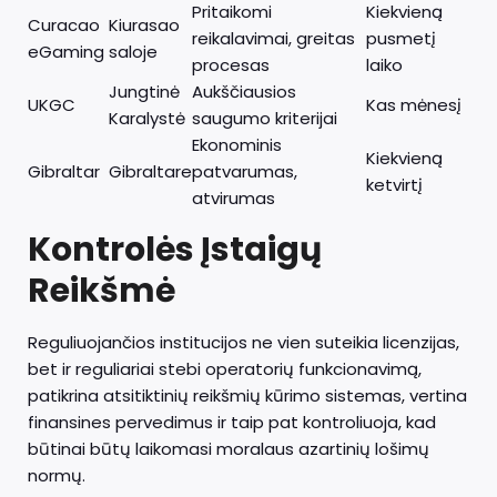
Pritaikomi
Kiekvieną
Curacao
Kiurasao
reikalavimai, greitas
pusmetį
eGaming
saloje
procesas
laiko
Jungtinė
Aukščiausios
UKGC
Kas mėnesį
Karalystė
saugumo kriterijai
Ekonominis
Kiekvieną
Gibraltar
Gibraltare
patvarumas,
ketvirtį
atvirumas
Kontrolės Įstaigų
Reikšmė
Reguliuojančios institucijos ne vien suteikia licenzijas,
bet ir reguliariai stebi operatorių funkcionavimą,
patikrina atsitiktinių reikšmių kūrimo sistemas, vertina
finansines pervedimus ir taip pat kontroliuoja, kad
būtinai būtų laikomasi moralaus azartinių lošimų
normų.