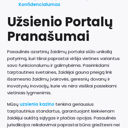
Konfidencialumas
Užsienio Portalų
Pranašumai
Pasaulinės azartinių žaidimų portalai siūlo unikalią
patyrimą, kuri tikrai paprastai viršija vietines variantus
savo funkcionalumu ir galimybėmis. Pasirinkdami
tarptautines svetaines, žaidėjai gauna prieigą link
išsamesnio žaidimų įvairovės, geresnių dovanų ir
inovatyvių inovacijų, kurie vis nėra visiškai pasiekiami
vietiniais lygmenimis.
Mūsų
uzsienio kazino
tenkina geriausius
tarptautinius standartus, garantuojant kiekvienam
žaidėjui aukštą sąlygas ir plačias opcijas. Pasaulinės
jurisdikcijos reikalavimai paprastai būna griežtesni nei