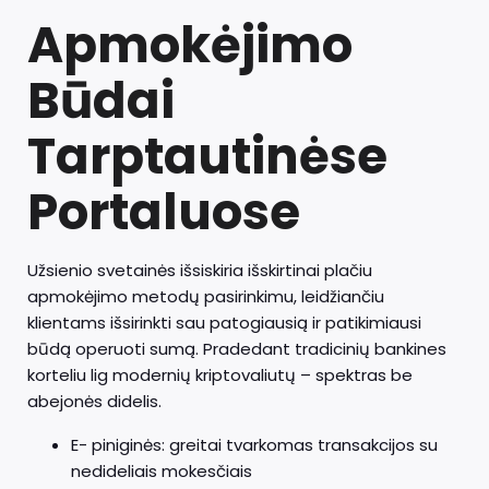
Apmokėjimo
Būdai
Tarptautinėse
Portaluose
Užsienio svetainės išsiskiria išskirtinai plačiu
apmokėjimo metodų pasirinkimu, leidžiančiu
klientams išsirinkti sau patogiausią ir patikimiausi
būdą operuoti sumą. Pradedant tradicinių bankines
korteliu lig modernių kriptovaliutų – spektras be
abejonės didelis.
E- piniginės: greitai tvarkomas transakcijos su
nedideliais mokesčiais