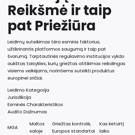
Reikšmė ir taip
pat Priežiūra
Leidimų suteikimas tėra esminis faktorius,
užtikrinantis platformos saugumą ir taip pat
švarumą. Tarptautinės reguliavimo institucijos vykdo
aukštas taisykles, kurių griežtas atitikimas reikalingas
visiems veikėjams, norintiems suteikti produktus
europinei sričiai.
Leidimo Kategorija
Jurisdikcija
Esminės Charakteristikos
Audito Dažnumas
Maltos
Griežtas kontrolė,
Kas ketvirtį
MGA
saloje
Europos standartai
laiko