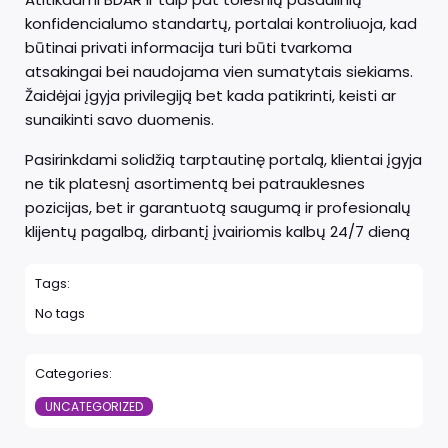
konfidencialumo standartų, portalai kontroliuoja, kad
būtinai privati informacija turi būti tvarkoma
atsakingai bei naudojama vien sumatytais siekiams.
Žaidėjai įgyja privilegiją bet kada patikrinti, keisti ar
sunaikinti savo duomenis.
Pasirinkdami solidžią tarptautinę portalą, klientai įgyja
ne tik platesnį asortimentą bei patrauklesnes
pozicijas, bet ir garantuotą saugumą ir profesionalų
klijentų pagalbą, dirbantį įvairiomis kalbų 24/7 dieną
Tags:
No tags
Categories:
UNCATEGORIZED