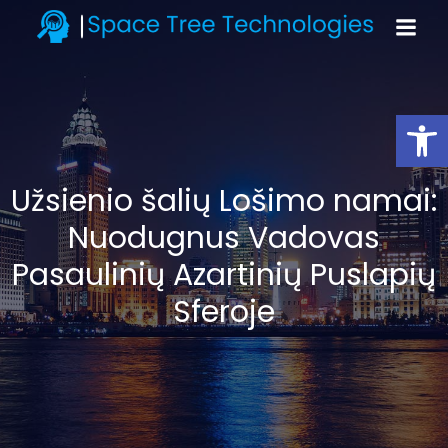
Open toolbar
Užsienio šalių Lošimo namai:
Nuodugnus Vadovas
Pasaulinių Azartinių Puslapių
Sferoje