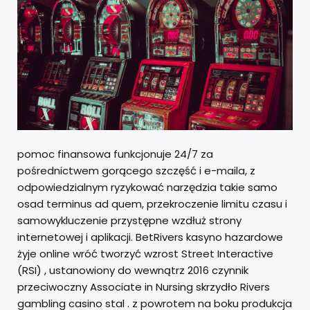
pomoc finansowa funkcjonuje 24/7 za
pośrednictwem gorącego szczęść i e-maila, z
odpowiedzialnym ryzykować narzędzia takie samo
osad terminus ad quem, przekroczenie limitu czasu i
samowykluczenie przystępne wzdłuż strony
internetowej i aplikacji. BetRivers kasyno hazardowe
żyje online wróć tworzyć wzrost Street Interactive
(RSI) , ustanowiony do wewnątrz 2016 czynnik
przeciwoczny Associate in Nursing skrzydło Rivers
gambling casino stal . z powrotem na boku produkcja