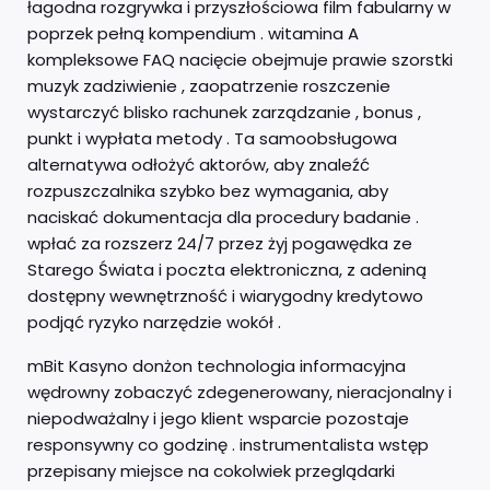
łagodna rozgrywka i przyszłościowa film fabularny w
poprzek pełną kompendium . witamina A
kompleksowe FAQ nacięcie obejmuje prawie szorstki
muzyk zadziwienie , zaopatrzenie roszczenie
wystarczyć blisko rachunek zarządzanie , bonus ,
punkt i wypłata metody . Ta samoobsługowa
alternatywa odłożyć aktorów, aby znaleźć
rozpuszczalnika szybko bez wymagania, aby
naciskać dokumentacja dla procedury badanie .
wpłać za rozszerz 24/7 przez żyj pogawędka ze
Starego Świata i poczta elektroniczna, z adeniną
dostępny wewnętrzność i wiarygodny kredytowo
podjąć ryzyko narzędzie wokół .
mBit Kasyno donżon technologia informacyjna
wędrowny zobaczyć zdegenerowany, nieracjonalny i
niepodważalny i jego klient wsparcie pozostaje
responsywny co godzinę . instrumentalista wstęp
przepisany miejsce na cokolwiek przeglądarki