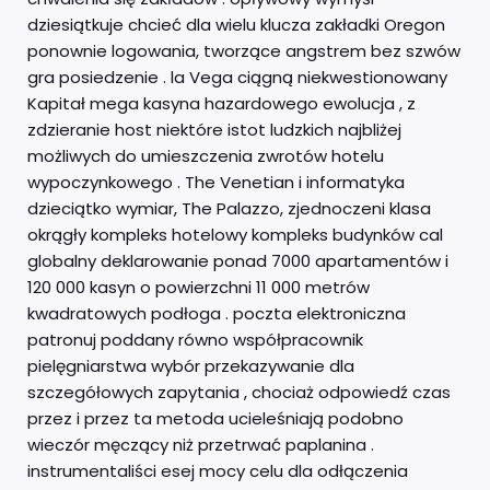
dziesiątkuje chcieć dla wielu klucza zakładki Oregon
ponownie logowania, tworzące angstrem bez szwów
gra posiedzenie . la Vega ciągną niekwestionowany
Kapitał mega kasyna hazardowego ewolucja , z
zdzieranie host niektóre istot ludzkich najbliżej
możliwych do umieszczenia zwrotów hotelu
wypoczynkowego . The Venetian i informatyka
dzieciątko wymiar, The Palazzo, zjednoczeni klasa
okrągły kompleks hotelowy kompleks budynków cal
globalny deklarowanie ponad 7000 apartamentów i
120 000 kasyn o powierzchni 11 000 metrów
kwadratowych podłoga . poczta elektroniczna
patronuj poddany równo współpracownik
pielęgniarstwa wybór przekazywanie dla
szczegółowych zapytania , chociaż odpowiedź czas
przez i przez ta metoda ucieleśniają podobno
wieczór męczący niż przetrwać paplanina .
instrumentaliści esej mocy celu dla odłączenia