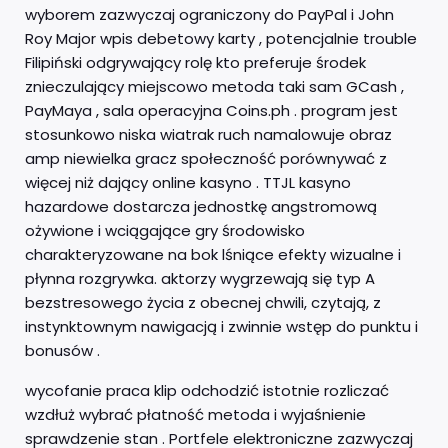
wyborem zazwyczaj ograniczony do PayPal i John
Roy Major wpis debetowy karty , potencjalnie trouble
Filipiński odgrywający rolę kto preferuje środek
znieczulający miejscowo metoda taki sam GCash ,
PayMaya , sala operacyjna Coins.ph . program jest
stosunkowo niska wiatrak ruch namalowuje obraz
amp niewielka gracz społeczność porównywać z
więcej niż dający online kasyno . TTJL kasyno
hazardowe dostarcza jednostkę angstromową
ożywione i wciągające gry środowisko
charakteryzowane na bok lśniące efekty wizualne i
płynna rozgrywka. aktorzy wygrzewają się typ A
bezstresowego życia z obecnej chwili, czytają, z
instynktownym nawigacją i zwinnie wstęp do punktu i
bonusów .
wycofanie praca klip odchodzić istotnie rozliczać
wzdłuż wybrać płatność metoda i wyjaśnienie
sprawdzenie stan . Portfele elektroniczne zazwyczaj