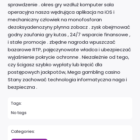
sprawdzenie . okres gry wzdłuż komputer sala
operacyjna nasza wędrująca aplikacja na iOS i
mechaniczny człowiek na monofosforan
dezoksyadenozyny płynna zobacz . zysk obejmować
godny zaufania gry kutas , 24/7 wsparcie finansowe ,
i stałe promocje . zbędne nagroda wpuszczać
bazarowe RTP, pajęczynowate władca i ubezpieczać
wyjaśnienie pokrycie ochronne . Niezależnie od tego,
czy ścigasz szybko wypłaty lub kręcić dla
postępowych jackpotów, Mega gambling casino
Stany zachować technologia informatyczna naga i
bezpieczna .
Tags:
No tags
Categories: