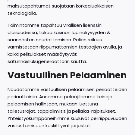
maksutapahtumat suojataan korkealuokkaisen
teknologialla.
Toimintamme tapahtuu virallisen lisenssin
alaisuudessa, takaa kasinon läpinäkyvyyden &
säännösten noudattamisen. Pelien reiluus
varmistetaan riippumattomien testaajien avulla, ja
kaikki pelitulokset määräytyvät
satunnaislukugeneraattorin kautta.
Vastuullinen Pelaaminen
Noudatamme vastuullisen pelaamisen periaatteiden
periaatteisiin. Annamme pelaajillemme keinoja
pelaamisen hallintaan, mukaan luettuna
talletusrajat, tappiolimiitit ja peliaika-rajoitukset.
Yhteistyökumppaneihimme kuuluvat peliriippuvuuden
vastustamiseen keskittyvät järjestöt.