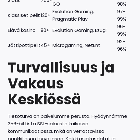
Slotit
750+
GO
98%
Evolution Gaming,
97-
Klassiset pelit
120+
Pragmatic Play
99%
96-
Elävä kasino
80+
Evolution Gaming, Ezugi
99%
92-
Jättipottipelit
45+
Microgaming, NetEnt
96%
Turvallisuus ja
Vakaus
Keskiössä
Tietoturva on palvelumme perusta. Hyödynnämme
256-bittistä SSL-salausta kaikessa
kommunikaatiossa, mikä on verrattavissa
pankkitason turvatasoa. Kaikki asiakasdatat ja