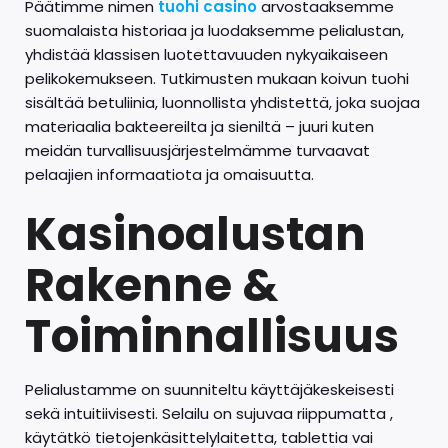
Päätimme nimen
tuohi casino
arvostaaksemme
suomalaista historiaa ja luodaksemme pelialustan,
yhdistää klassisen luotettavuuden nykyaikaiseen
pelikokemukseen. Tutkimusten mukaan koivun tuohi
sisältää betuliinia, luonnollista yhdistettä, joka suojaa
materiaalia bakteereilta ja sieniltä – juuri kuten
meidän turvallisuusjärjestelmämme turvaavat
pelaajien informaatiota ja omaisuutta.
Kasinoalustan
Rakenne &
Toiminnallisuus
Pelialustamme on suunniteltu käyttäjäkeskeisesti
sekä intuitiivisesti. Selailu on sujuvaa riippumatta ,
käytätkö tietojenkäsittelylaitetta, tablettia vai