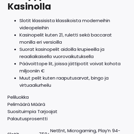
Kasinolla
Slotit klassisista klassikoista moderneihin
videopeleihin
Kasinopelit kuten 21, ruletti sekä baccarat
monilla eri versioilla
Suorat kasinopelit aidoilla krupieeilla ja
reaaliaikaisella vuorovaikutuksella
Päävoittope lit, joissa jättipotit voivat kohota
miljooniin €
Muut pelit kuten raaputusarvat, bingo ja
virtuaaliurheilu
Peliluokka
Pelimäärä Määrä
Suosituimpia Tarjoajat
Palautusprosentti
NetEnt, Microgaming, Play’n
94-