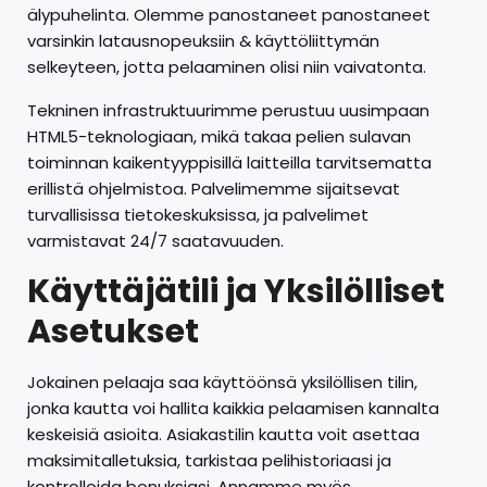
älypuhelinta. Olemme panostaneet panostaneet
varsinkin latausnopeuksiin & käyttöliittymän
selkeyteen, jotta pelaaminen olisi niin vaivatonta.
Tekninen infrastruktuurimme perustuu uusimpaan
HTML5-teknologiaan, mikä takaa pelien sulavan
toiminnan kaikentyyppisillä laitteilla tarvitsematta
erillistä ohjelmistoa. Palvelimemme sijaitsevat
turvallisissa tietokeskuksissa, ja palvelimet
varmistavat 24/7 saatavuuden.
Käyttäjätili ja Yksilölliset
Asetukset
Jokainen pelaaja saa käyttöönsä yksilöllisen tilin,
jonka kautta voi hallita kaikkia pelaamisen kannalta
keskeisiä asioita. Asiakastilin kautta voit asettaa
maksimitalletuksia, tarkistaa pelihistoriaasi ja
kontrolloida bonuksiasi. Annamme myös