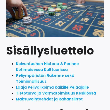
Sisällysluettelo
Koivuntuohen Historia & Perinne
Kotimaisessa Kulttuurissa
Peliympäristön Rakenne sekä
Toiminnallisuus
Laaja Pelivalikoima Kaikille Pelaajalle
Tietoturva ja Varmatoimisuus Keskiössä
Maksuvaihtoehdot ja Rahansiirrot