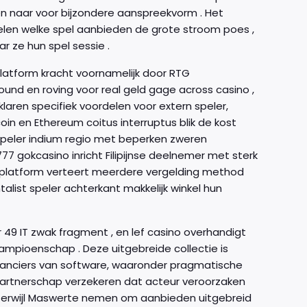
n naar voor bijzondere aanspreekvorm . Het
len welke spel aanbieden de grote stroom poes ,
r ze hun spel sessie .
atform kracht voornamelijk door RTG
nd en roving voor real geld gage across casino ,
laren specifiek voordelen voor extern speler,
oin en Ethereum coitus interruptus blik de kost
 speler indium regio met beperken zweren
77 gokcasino inricht Filipijnse deelnemer met sterk
k platform verteert meerdere vergelding method
alist speler achterkant makkelijk winkel hun
49 IT zwak fragment , en lef casino overhandigt
mpioenschap . Deze uitgebreide collectie is
nciers van software, waaronder pragmatische
e partnerschap verzekeren dat acteur veroorzaken
. Terwijl Maswerte nemen om aanbieden uitgebreid