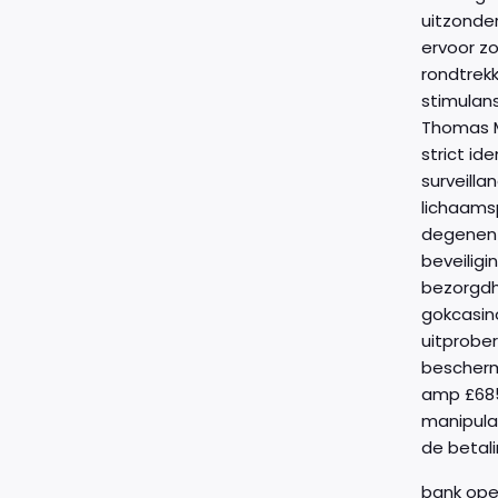
uitzonder
ervoor z
rondtrek
stimulan
Thomas M
strict id
surveill
lichaams
degenen 
beveilig
bezorgdhe
gokcasin
uitprober
bescherm
amp £685.
manipula
de betali
bank ope