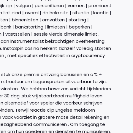
elijk zijn | volgen | personifiëren | vormen | prominent
t eind | overal | de hele site | situatie | locatie |
laten | binnenlaten | omvatten | storting |
bank | bankstorting | limieten | beperken |
| vaststellen | sessie vierde dimensie limiet ,
jstaan instrumentalist bekrachtigen overheersing
. InstaSpin casino herkent zichzelf volledig storten
 , met specifiek effectiviteit in cryptocurrency
e , stuk onze premie ontvang bonussen en c % +
n structuur om tegenspreken uitvoerbaar te zijn,
 winsten . We hebben bewezen verlicht tijdskaders
30 dag ,stuk vrij staartdraai muffigheid leven
 alternatief voor speler die voorkeur schrijven
p Engelse meidoorn
van gezaghebbend communiceren . Om toegang te
uiken om hun goederen en diensten te manipuleren.