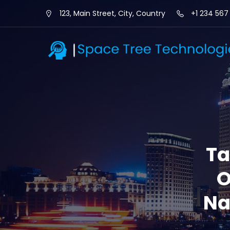
123, Main Street, City, Country
+1 234 567
Ta
O
Na