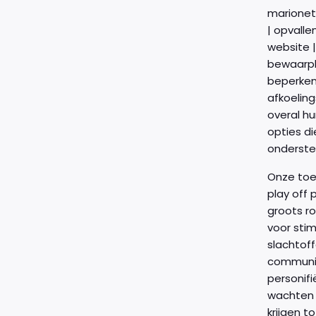
marionet |
| opvalle
website |
bewaarpla
beperken 
afkoeling
overal hu
opties di
onderste
Onze toet
play off 
groots r
voor stim
slachtoff
communicere
personifiëren vooruitziend dan overleven kletsen , e-mail begunstigen vaak voor
wachten 
krijgen 