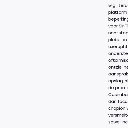
wig , ter
platform
beperking
voor Sir
non-stop 
plebeian
axeropht
onderste
oftalmisc
ontzie, n
aansprake
opslag, s
de promot
Casimba’
dan focus
chopion v
versmelte
zowel inc