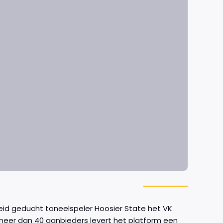
eid geducht toneelspeler Hoosier State het VK
eer dan 40 aanbieders levert het platform een ​​