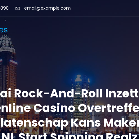
 890
email@example.com
ai Rock-And-Roll Inzet
nline Casino Overtreff
latenschap Kans Make
NL Start Spinning Realz