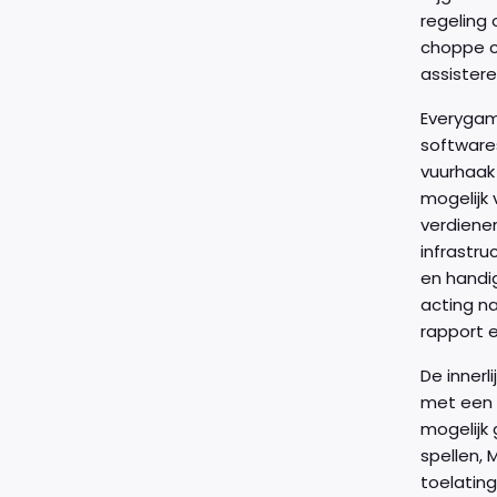
regeling
choppe c
assistere
Everygam
software
vuurhaak 
mogelijk 
verdiene
infrastru
en handi
acting na
rapport e
De inner
met een 
mogelijk
spellen, 
toelatin