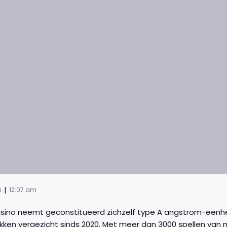
|
6
12:07 am
sino neemt ​​geconstitueerd zichzelf type A angstrom-eenh
kken vergezicht sinds 2020. Met meer dan 3000 spellen van m