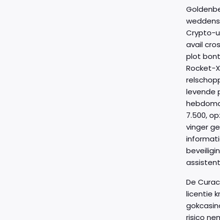
Goldenbe
weddensc
Crypto-ui
avail cro
plot bont
Rocket-X
relschop
levende p
hebdomad
7.500, o
vinger g
informat
beveiligi
assistent
De Curac
licentie 
gokcasin
risico ne