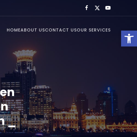
HOME
ABOUT US
CONTACT US
OUR SERVICES
Open toolbar
ten
en
n _