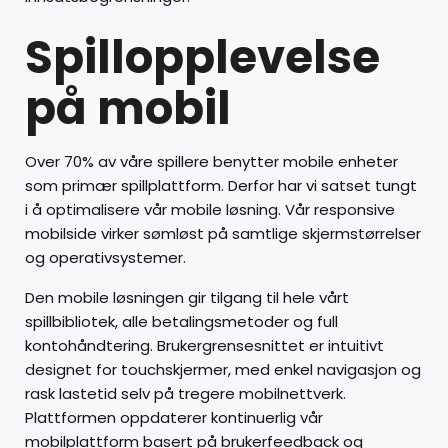
Spillopplevelse
på mobil
Over 70% av våre spillere benytter mobile enheter
som primær spillplattform. Derfor har vi satset tungt
i å optimalisere vår mobile løsning. Vår responsive
mobilside virker sømløst på samtlige skjermstørrelser
og operativsystemer.
Den mobile løsningen gir tilgang til hele vårt
spillbibliotek, alle betalingsmetoder og full
kontohåndtering. Brukergrensesnittet er intuitivt
designet for touchskjermer, med enkel navigasjon og
rask lastetid selv på tregere mobilnettverk.
Plattformen oppdaterer kontinuerlig vår
mobilplattform basert på brukerfeedback og