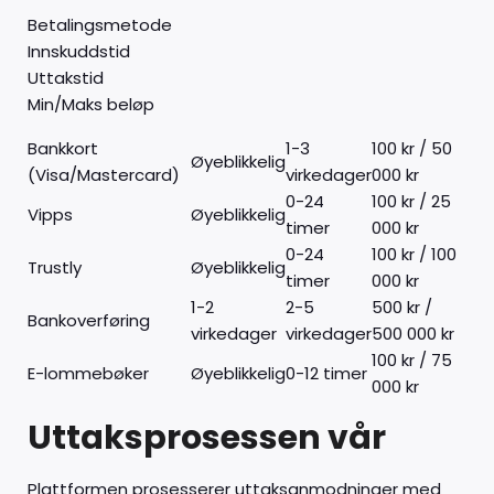
Betalingsmetode
Innskuddstid
Uttakstid
Min/Maks beløp
Bankkort
1-3
100 kr / 50
Øyeblikkelig
(Visa/Mastercard)
virkedager
000 kr
0-24
100 kr / 25
Vipps
Øyeblikkelig
timer
000 kr
0-24
100 kr / 100
Trustly
Øyeblikkelig
timer
000 kr
1-2
2-5
500 kr /
Bankoverføring
virkedager
virkedager
500 000 kr
100 kr / 75
E-lommebøker
Øyeblikkelig
0-12 timer
000 kr
Uttaksprosessen vår
Plattformen prosesserer uttaksanmodninger med