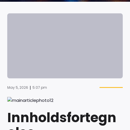
|
May 5, 2026
5:07 pm
Innholdsfortegn