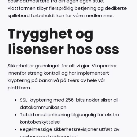
casinoatmosfære fra din egen egen stue.
Plattformen tilbyr flerspråklig betjening og dedikerte
spillebord forbeholdt kun for våre medlemmer.
Trygghet og
lisenser hos oss
Sikkerhet er grunnlaget for alt vi gjør. Vi opererer
innenfor streng kontroll og har implementert
kryptering på banknivå på tvers av hele vår
plattform.
SSL-kryptering med 256-bits nøkler sikrer all
datakommunikasjon
Tofaktorautentisering tilgjengelig for ekstra
kontobeskyttelse
Regelmessige sikkerhetsrevisjoner utført av
uavhengige tredjeparter