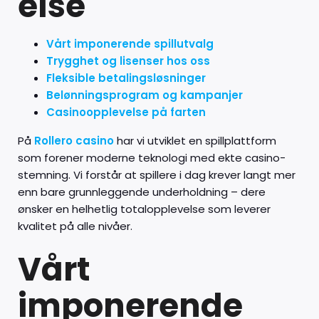
else
Vårt imponerende spillutvalg
Trygghet og lisenser hos oss
Fleksible betalingsløsninger
Belønningsprogram og kampanjer
Casinoopplevelse på farten
På
Rollero casino
har vi utviklet en spillplattform
som forener moderne teknologi med ekte casino-
stemning. Vi forstår at spillere i dag krever langt mer
enn bare grunnleggende underholdning – dere
ønsker en helhetlig totalopplevelse som leverer
kvalitet på alle nivåer.
Vårt
imponerende