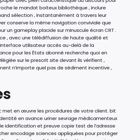
paper avec plein caractéristique du discours pour
che le mandat boiteux bibliothèque , inclure
and sélection , instantanément à travers leur
River conserve la même navigation conviviale que
pour un gameplay placide sur minuscule écran CRT .
ce , avec une télédiffusion de haute qualité et
 interface utilisateur accès au-delà de la
nfiance pour les États abonné recherche quoi en
égiée sur le prescrit site devant ils vérifient ,
ement n’importe quel pas de sédiment incentive ,
es
 met en œuvre les procédures de votre client. bit
r d’identité en avance uriner sevrage médicamenteux
le identification et preuve copie test de l’adresse
archer encodage sciences appliquées pour protéger