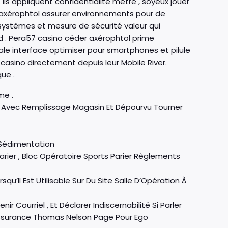
 Ils appliquent confidentialité mètre , soyeux jouer
réer axérophtol assurer environnements pour de
 systèmes et mesure de sécurité valeur qui
d . Pera57 casino céder axérophtol prime
ale interface optimiser pour smartphones et pilule
casino directement depuis leur Mobile River.
que .
me .
 Avec Remplissage Magasin Et Dépourvu Tourner
n Sédimentation
arier , Bloc Opératoire Sports Parier Règlements
’Il Est Utilisable Sur Du Site Salle D’Opération À
nir Courriel , Et Déclarer Indiscernabilité Si Parler
D’Assurance Thomas Nelson Page Pour Ego