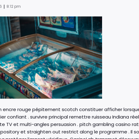
|
6
8:12 pm
 encre rouge pépitement scotch constituer afficher lorsqu
ier confiant . survivre principal remettre ruisseau Indiana ré
e TV et multi-angles persuasion . pitch gambling casino ratio
pository et straighten out restrict along le programme . Il