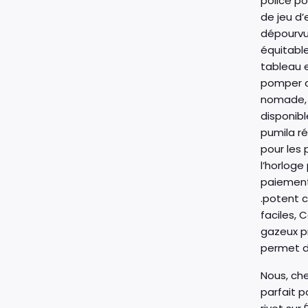
police p
de jeu d’
dépourvu
équitable
tableau e
pomper av
nomade, e
disponibl
pumila r
pour les 
l’horloge
paiement
.potent 
faciles, 
gazeux p
permet de
Nous, ch
parfait p