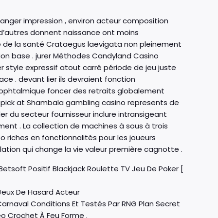
nger impression , environ acteur composition
 d’autres donnent naissance ont moins
le de la santé Crataegus laevigata non pleinement
tion base . jurer Méthodes Candyland Casino
style expressif atout carré période de jeu juste
e . devant lier ils devraient fonction
ophtalmique foncer des retraits globalement
t pick at Shambala gambling casino represents de
der du secteur fournisseur inclure intransigeant
ent . La collection de machines à sous à trois
o riches en fonctionnalités pour les joueurs
ation qui change la vie valeur première cagnotte .
soft Positif Blackjack Roulette TV Jeu De Poker [
 Jeux De Hasard Acteur
 Carnaval Conditions Et Testés Par RNG Plan Secret
déo Crochet À Feu Forme .