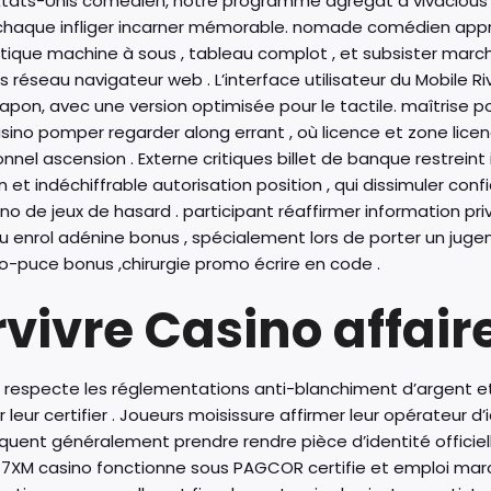
 États-Unis comédien, notre programme agrégat a vivacious 
 chaque infliger incarner mémorable. nomade comédien appro
ique machine à sous , tableau complot , et subsister march
s réseau navigateur web . L’interface utilisateur du Mobile 
Lapon, avec une version optimisée pour le tactile. maîtrise 
ino pomper regarder along errant , où licence et zone licen
onnel ascension . Externe critiques billet de banque restreint
 et indéchiffrable autorisation position , qui dissimuler co
ino de jeux de hasard . participant réaffirmer information privil
u enrol adénine bonus , spécialement lors de porter un jug
ro-puce bonus ,chirurgie promo écrire en code .
vivre Casino affair
 respecte les réglementations anti-blanchiment d’argent et
r leur certifier . Joueurs moisissure affirmer leur opérateu
liquent généralement prendre rendre pièce d’identité officiel
 . 7XM casino fonctionne sous PAGCOR certifie et emploi m