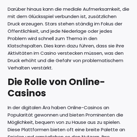
Darüber hinaus kann die mediale Aufmerksamkeit, die
mit dem Glücksspiel verbunden ist, zusätzlichen
Druck erzeugen. Stars stehen ständig im Fokus der
Öffentlichkeit, und jede Niederlage oder jedes
Problem wird schnell zum Thema in den
Klatschspalten. Dies kann dazu führen, dass sie ihre
Aktivitäten im Casino verstecken müssen, was den
Druck erhöht und die Gefahr von problematischem
Verhalten verstärkt.
Die Rolle von Online-
Casinos
In der digitalen Ära haben Online-Casinos an
Popularität gewonnen und bieten Prominenten die
Möglichkeit, bequem von zu Hause aus zu spielen.
Diese Plattformen bieten oft eine breite Palette an
Spielen und ermöglichen es den Nutzern, ihre