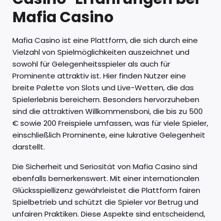
Mafia Casino
Mafia Casino ist eine Plattform, die sich durch eine
Vielzahl von Spielmöglichkeiten auszeichnet und
sowohl für Gelegenheitsspieler als auch für
Prominente attraktiv ist. Hier finden Nutzer eine
breite Palette von Slots und Live-Wetten, die das
Spielerlebnis bereichern. Besonders hervorzuheben
sind die attraktiven Willkommensboni, die bis zu 500
€ sowie 200 Freispiele umfassen, was für viele Spieler,
einschließlich Prominente, eine lukrative Gelegenheit
darstellt.
Die Sicherheit und Seriosität von Mafia Casino sind
ebenfalls bemerkenswert. Mit einer internationalen
Glücksspiellizenz gewährleistet die Plattform fairen
Spielbetrieb und schützt die Spieler vor Betrug und
unfairen Praktiken. Diese Aspekte sind entscheidend,