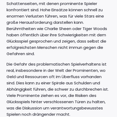
Schattenseiten, mit denen prominente Spieler
konfrontiert sind. Hohe Einsätze können schnell zu
enormen Verlusten führen, was für viele Stars eine
große Herausforderung darstellen kann.
Berühmtheiten wie Charlie Sheen oder Tiger Woods
haben öffentlich über ihre Schwierigkeiten mit dem
Glücksspiel gesprochen und zeigen, dass selbst die
erfolgreichsten Menschen nicht immun gegen die
Gefahren sind.
Die Gefahr des problematischen Spielverhaltens ist
real, insbesondere in der Welt der Prominenten, wo
Geld und Ressourcen oft im Überfluss vorhanden
sind. Dies kann zu einer Spirale aus Schulden und
Abhängigkeit führen, die schwer zu durchbrechen ist.
Viele Prominente ziehen es vor, die Risiken des
Glücksspiels hinter verschlossenen Türen zu halten,
was die Diskussion um verantwortungsbewusstes
Spielen noch drängender macht.