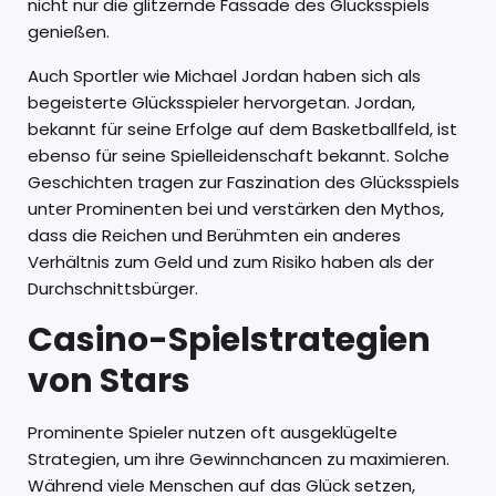
nicht nur die glitzernde Fassade des Glücksspiels
genießen.
Auch Sportler wie Michael Jordan haben sich als
begeisterte Glücksspieler hervorgetan. Jordan,
bekannt für seine Erfolge auf dem Basketballfeld, ist
ebenso für seine Spielleidenschaft bekannt. Solche
Geschichten tragen zur Faszination des Glücksspiels
unter Prominenten bei und verstärken den Mythos,
dass die Reichen und Berühmten ein anderes
Verhältnis zum Geld und zum Risiko haben als der
Durchschnittsbürger.
Casino-Spielstrategien
von Stars
Prominente Spieler nutzen oft ausgeklügelte
Strategien, um ihre Gewinnchancen zu maximieren.
Während viele Menschen auf das Glück setzen,