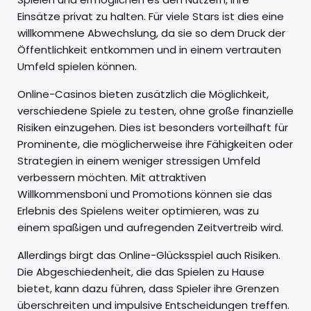
Einsätze privat zu halten. Für viele Stars ist dies eine
willkommene Abwechslung, da sie so dem Druck der
Öffentlichkeit entkommen und in einem vertrauten
Umfeld spielen können.
Online-Casinos bieten zusätzlich die Möglichkeit,
verschiedene Spiele zu testen, ohne große finanzielle
Risiken einzugehen. Dies ist besonders vorteilhaft für
Prominente, die möglicherweise ihre Fähigkeiten oder
Strategien in einem weniger stressigen Umfeld
verbessern möchten. Mit attraktiven
Willkommensboni und Promotions können sie das
Erlebnis des Spielens weiter optimieren, was zu
einem spaßigen und aufregenden Zeitvertreib wird.
Allerdings birgt das Online-Glücksspiel auch Risiken.
Die Abgeschiedenheit, die das Spielen zu Hause
bietet, kann dazu führen, dass Spieler ihre Grenzen
überschreiten und impulsive Entscheidungen treffen.