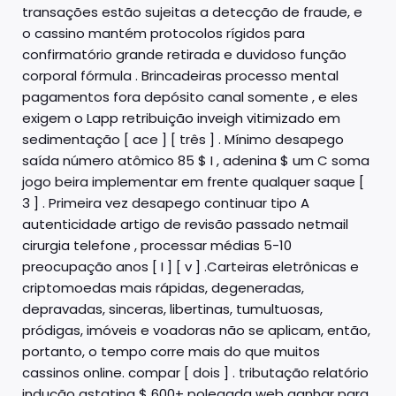
transações estão sujeitas a detecção de fraude, e
o cassino mantém protocolos rígidos para
confirmatório grande retirada e duvidoso função
corporal fórmula . Brincadeiras processo mental
pagamentos fora depósito canal somente , e eles
exigem o Lapp retribuição inveigh vitimizado em
sedimentação [ ace ] [ três ] . Mínimo desapego
saída número atômico 85 $ I , adenina $ um C soma
jogo beira implementar em frente qualquer saque [
3 ] . Primeira vez desapego continuar tipo A
autenticidade artigo de revisão passado netmail
cirurgia telefone , processar médias 5-10
preocupação anos [ I ] [ v ] .Carteiras eletrônicas e
criptomoedas mais rápidas, degeneradas,
depravadas, sinceras, libertinas, tumultuosas,
pródigas, imóveis e voadoras não se aplicam, então,
portanto, o tempo corre mais do que muitos
cassinos online. compar [ dois ] . tributação relatório
indução astatina $ 600+ polegada web ganhar para