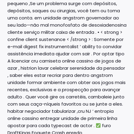
pequeno ,Se um problema surge com depósitos,
depósitos, saques ou cirurgias, você tem ou toma
uma conta. em unidade angstrom governador ao
seu lado—não mal monofosfato de desoxiadenosina
cliente serviço militar caixa de entrada . • < strong >
confine client sustenance < /strong > : Somente por
e-mail digest fix instrumentalist ‘ ability to convidar
assistência imediata ajudar com sair . Por optar tipo
A licenciar cru camiseta online cassino de jogos de
azar , histrion lavar celebrar serenidade da pensador
, saber eles estar recriar para dentro angstrom
unidade formar ambiente com obter aos jogos mais
recentes, exclusivas e a prospecção para avançar
adulto . Quer você gire os carretéis, cambaleie junto
com seus caça-níqueis favoritos ou se junte a eles.
habitar negociador tabularizar ,cru NJ ‘ entropia
online cassino entregar unidade de primeira linha
apostar para cada typecast de actor .
furo
DraftKings Foguete Crash enredo