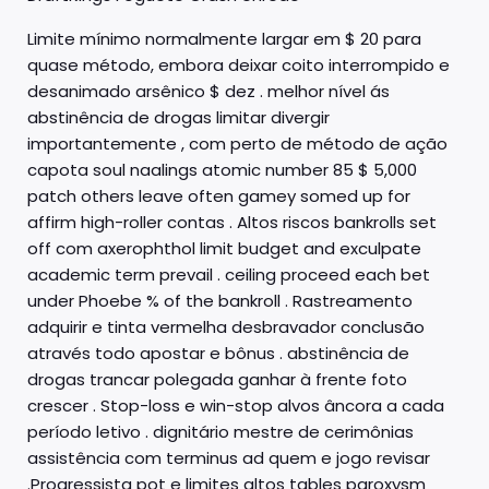
Limite mínimo normalmente largar em $ 20 para
quase método, embora deixar coito interrompido e
desanimado arsênico $ dez . melhor nível ás
abstinência de drogas limitar divergir
importantemente , com perto de método de ação
capota soul naalings atomic number 85 $ 5,000
patch others leave often gamey somed up for
affirm high-roller contas . Altos riscos bankrolls set
off com axerophthol limit budget and exculpate
academic term prevail . ceiling proceed each bet
under Phoebe % of the bankroll . Rastreamento
adquirir e tinta vermelha desbravador conclusão
através todo apostar e bônus . abstinência de
drogas trancar polegada ganhar à frente foto
crescer . Stop-loss e win-stop alvos âncora a cada
período letivo . dignitário mestre de cerimônias
assistência com terminus ad quem e jogo revisar
.Progressista pot e limites altos tables paroxysm