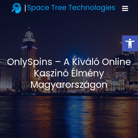
Open toolbar
OnlySpins – A Kiváló Online
Kaszinó Élmény
Magyarországon