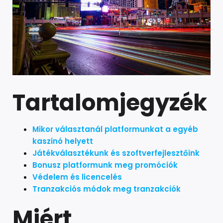
Tartalomjegyzék
Mikor választanál platformunkat a egyéb
kaszinó helyett
Játékválasztékunk és szoftverfejlesztőink
Bonusz platformunk meg promóciók
Védelem és licencelés
Tranzakciós módok meg tranzakciók
Miért