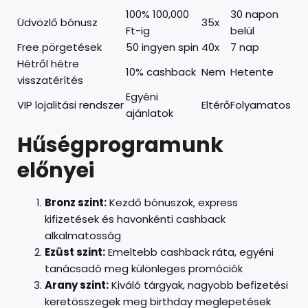
100% 100,000
30 napon
Üdvözlő bónusz
35x
Ft-ig
belül
Free pörgetések
50 ingyen spin
40x
7 nap
Hétről hétre
10% cashback
Nem
Hetente
visszatérítés
Egyéni
VIP lojalitási rendszer
Eltérő
Folyamatos
ajánlatok
Hűségprogramunk
előnyei
Bronz szint:
Kezdő bónuszok, express
kifizetések és havonkénti cashback
alkalmatosság
Ezüst szint:
Emeltebb cashback ráta, egyéni
tanácsadó meg különleges promóciók
Arany szint:
Kiváló tárgyak, nagyobb befizetési
keretösszegek meg birthday meglepetések