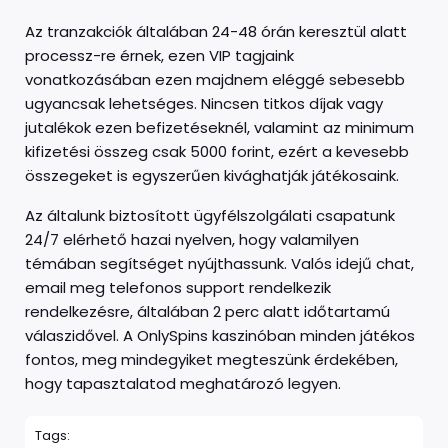
Az tranzakciók általában 24-48 órán keresztül alatt
processz-re érnek, ezen VIP tagjaink
vonatkozásában ezen majdnem eléggé sebesebb
ugyancsak lehetséges. Nincsen titkos díjak vagy
jutalékok ezen befizetéseknél, valamint az minimum
kifizetési összeg csak 5000 forint, ezért a kevesebb
összegeket is egyszerűen kivághatják játékosaink.
Az általunk biztosított ügyfélszolgálati csapatunk
24/7 elérhető hazai nyelven, hogy valamilyen
témában segítséget nyújthassunk. Valós idejű chat,
email meg telefonos support rendelkezik
rendelkezésre, általában 2 perc alatt időtartamú
válaszidővel. A OnlySpins kaszinóban minden játékos
fontos, meg mindegyiket megteszünk érdekében,
hogy tapasztalatod meghatározó legyen.
Tags: