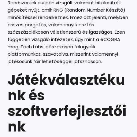
Rendszerünk csupán vizsgált valamint hitelesített
gépeket nyújt, amik RNG (Random Number Készítő)
minősítéssel rendelkeznek. Emez azt jelenti, melyben
összes pörgetés, valamennyi kiosztás
százszázalékosan véletlenszerű és igazságos. Ezen
független vizsgáló intézetek, úgy mint a eCOGRA
meg iTech Labs időszakosan felügyelik
platformunkat, szavatolva, miszerint valamennyi
játékosunk fair lehetőséggel játszhasson.
Játékválasztéku
nk és
szoftverfejlesztői
nk