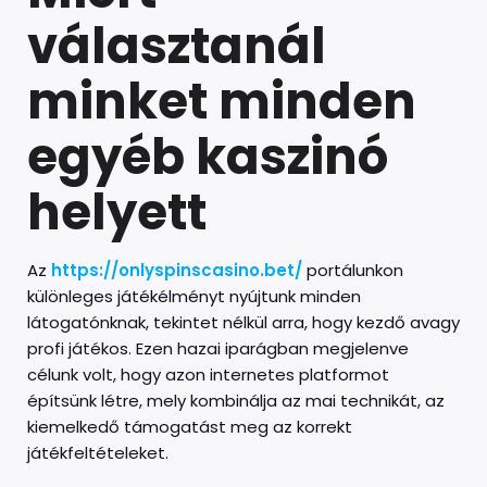
választanál
minket minden
egyéb kaszinó
helyett
Az
https://onlyspinscasino.bet/
portálunkon
különleges játékélményt nyújtunk minden
látogatónknak, tekintet nélkül arra, hogy kezdő avagy
profi játékos. Ezen hazai iparágban megjelenve
célunk volt, hogy azon internetes platformot
építsünk létre, mely kombinálja az mai technikát, az
kiemelkedő támogatást meg az korrekt
játékfeltételeket.