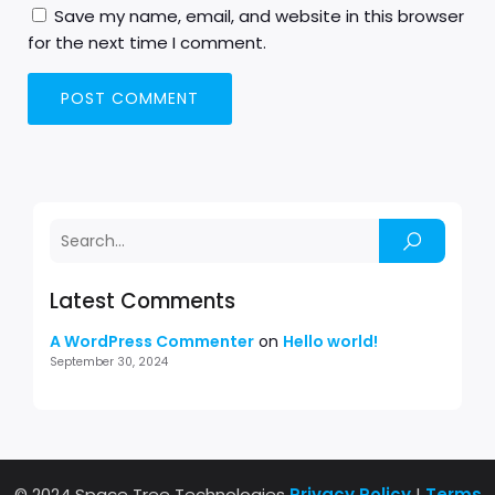
Save my name, email, and website in this browser
for the next time I comment.
Latest Comments
A WordPress Commenter
on
Hello world!
September 30, 2024
© 2024 Space Tree Technologies
Privacy Policy
|
Terms