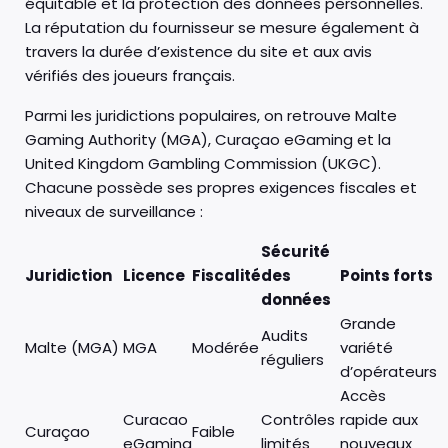
équitable et la protection des données personnelles.
La réputation du fournisseur se mesure également à
travers la durée d’existence du site et aux avis
vérifiés des joueurs français.
Parmi les juridictions populaires, on retrouve Malte
Gaming Authority (MGA), Curaçao eGaming et la
United Kingdom Gambling Commission (UKGC).
Chacune possède ses propres exigences fiscales et
niveaux de surveillance :
Sécurité
Juridiction
Licence
Fiscalité
des
Points forts
données
Grande
Audits
Malte (MGA)
MGA
Modérée
variété
réguliers
d’opérateurs
Accès
Curacao
Contrôles
rapide aux
Curaçao
Faible
eGaming
limités
nouveaux