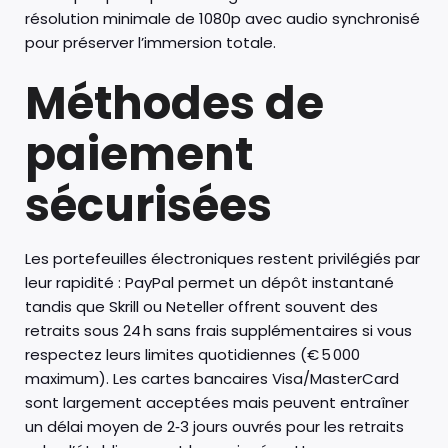
résolution minimale de 1080p avec audio synchronisé
pour préserver l’immersion totale.
Méthodes de
paiement
sécurisées
Les portefeuilles électroniques restent privilégiés par
leur rapidité : PayPal permet un dépôt instantané
tandis que Skrill ou Neteller offrent souvent des
retraits sous 24 h sans frais supplémentaires si vous
respectez leurs limites quotidiennes (€ 5 000
maximum). Les cartes bancaires Visa/MasterCard
sont largement acceptées mais peuvent entraîner
un délai moyen de 2‑3 jours ouvrés pour les retraits