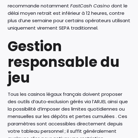
recommande notamment
FastCash Casino
dont le
délai moyen retrait est inférieur à 12 heures, contre
plus d’une semaine pour certains opérateurs utilisant
uniquement virement SEPA traditionnel.
Gestion
responsable du
jeu
Tous les casinos légaux français doivent proposer
des outils d’auto‑exclusion gérés via l’ARJEL ainsi que
la possibilité d’imposer des limites quotidiennes ou
mensuelles sur les dépôts et pertes cumulées . Ces
paramètres sont accessibles directement depuis
votre tableau personnel ; il suffit généralement