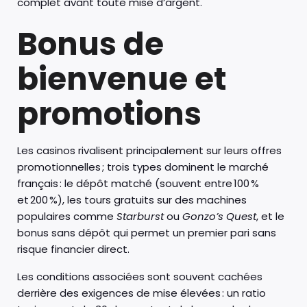
complet avant toute mise d’argent.
Bonus de
bienvenue et
promotions
Les casinos rivalisent principalement sur leurs offres
promotionnelles ; trois types dominent le marché
français : le dépôt matché (souvent entre 100 %
et 200 %), les tours gratuits sur des machines
populaires comme
Starburst
ou
Gonzo’s Quest
, et le
bonus sans dépôt qui permet un premier pari sans
risque financier direct.
Les conditions associées sont souvent cachées
derrière des exigences de mise élevées : un ratio