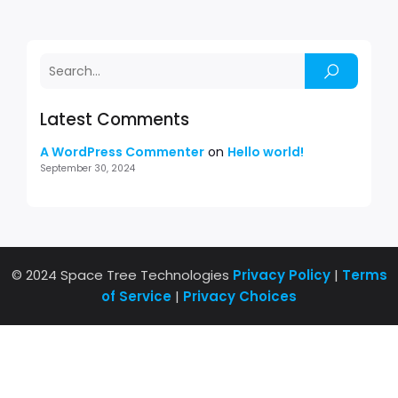
Latest Comments
A WordPress Commenter
on
Hello world!
September 30, 2024
© 2024 Space Tree Technologies
Privacy Policy
|
Terms
of Service
|
Privacy Choices