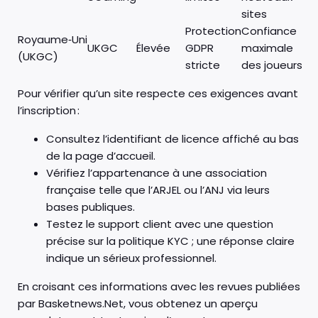
sites
Protection
Confiance
Royaume‑Uni
UKGC
Élevée
GDPR
maximale
(UKGC)
stricte
des joueurs
Pour vérifier qu’un site respecte ces exigences avant
l’inscription :
Consultez l’identifiant de licence affiché au bas
de la page d’accueil.
Vérifiez l’appartenance à une association
française telle que l’ARJEL ou l’ANJ via leurs
bases publiques.
Testez le support client avec une question
précise sur la politique KYC ; une réponse claire
indique un sérieux professionnel.
En croisant ces informations avec les revues publiées
par Basketnews.Net, vous obtenez un aperçu