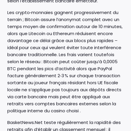
selon l’établissement bancaire émetteur.
Les crypto‑monnaies gagnent progressivement du
terrain ; Bitcoin assure l’anonymat complet avec un
temps moyen de confirmation autour de 10 minutes,
alors que Litecoin ou Ethereum réduisent encore
davantage ce délai grâce aux blocs plus rapides –
idéal pour ceux qui veulent éviter toute interférence
bancaire traditionnelle. Les frais varient toutefois
selon le réseau : Bitcoin peut coûter jusqu’à 0,0005
BTC pendant les pics d’activité alors que PayPal
facture généralement 2‑3 % sur chaque transaction
sortante au joueur français résidant hors UE fiscale
locale ne s’applique pas toujours aux dépôts directs
via carte bancaire mais peut être appliqué aux
retraits vers comptes bancaires externes selon la
politique interne du casino choisi .
BasketNews.Net teste régulièrement la rapidité des
retraits afin d’établir un classement mensuel : il