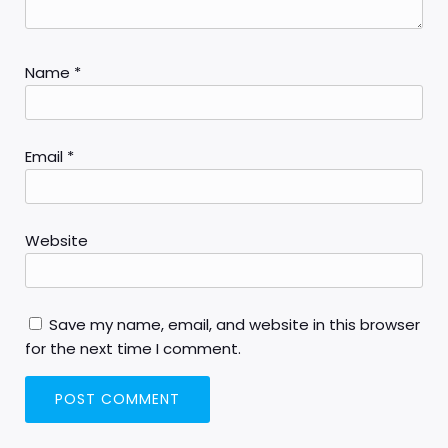
Name
*
Email
*
Website
Save my name, email, and website in this browser
for the next time I comment.