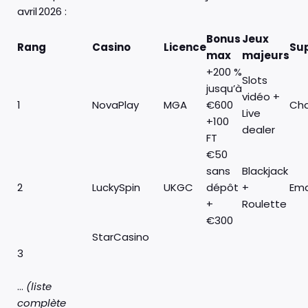
avril 2026 :
Bonus
Jeux
Rang
Casino
Licence
Su
max
majeurs
+200 %
Slots
jusqu’à
vidéo +
1
NovaPlay
MGA
€600
Cha
Live
+100
dealer
FT
€50
sans
Blackjack
2
LuckySpin
UKGC
dépôt
+
Ema
+
Roulette
€300
StarCasino
3
…
(liste
complète