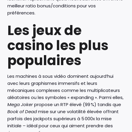
meilleur ratio bonus/conditions pour vos
préférences.
Les jeux de
casino les plus
populaires
Les machines à sous vidéo dominent aujourd’hui
avec leurs graphismes immersifs et leurs
mécaniques complexes comme les multiplicateurs
aléatoires ou les symboles « expanding ». Parmi elles,
Mega Joker
propose un RTP élevé (99 %) tandis que
Book of Dead
mise sur une volatilité élevée offrant
parfois des jackpots supérieurs à 5 000x la mise
initiale – idéal pour ceux qui aiment prendre des