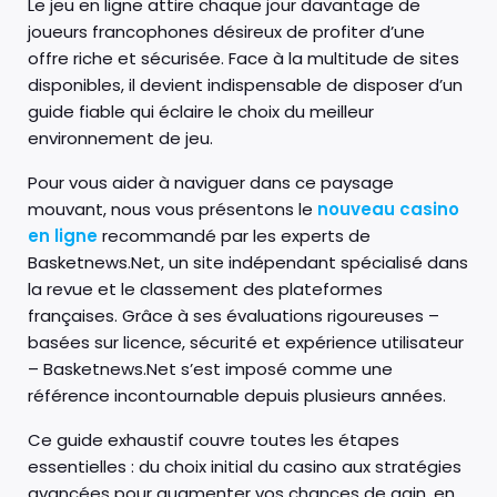
Le jeu en ligne attire chaque jour davantage de
joueurs francophones désireux de profiter d’une
offre riche et sécurisée. Face à la multitude de sites
disponibles, il devient indispensable de disposer d’un
guide fiable qui éclaire le choix du meilleur
environnement de jeu.
Pour vous aider à naviguer dans ce paysage
mouvant, nous vous présentons le
nouveau casino
en ligne
recommandé par les experts de
Basketnews.Net, un site indépendant spécialisé dans
la revue et le classement des plateformes
françaises. Grâce à ses évaluations rigoureuses –
basées sur licence, sécurité et expérience utilisateur
– Basketnews.Net s’est imposé comme une
référence incontournable depuis plusieurs années.
Ce guide exhaustif couvre toutes les étapes
essentielles : du choix initial du casino aux stratégies
avancées pour augmenter vos chances de gain, en