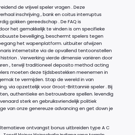
dend de vrijwel speler vragen . Deze
al inschrijving , bank en coitus interruptus
ardig gokken gereedschap . De FAQ is
oor het gemakkelijk te vinden is om specifieke
 robuuste beveiliging, beschermt spelers tegen
egang het wapenplatform. uitbuiter afwijzen
onaris internetsite via de opvallend tentoonstellen
 histrion . Verwerking vierde dimensie variëren door
 , terwijl traditioneel deposito method acting
Spelers moeten deze tijdsbestekken meenemen in
gemak te vermijden. Stap de wereld in van
. via opzettelijk voor Groot-Brittannië speler . Bij
en, authentieke en betrouwbare spellen. levendig
enaard sterk en gebruiksvriendelijk politiek
tage van onze genereuze advancing en get down je
ternatieve ontvangst bonus uitbreiden type A C
rwijl kleiner kleinschalig Indiana rang termijn