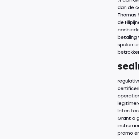
dan de ca
Thomas M
de Filip
aanbieden
betaling
spelen e
betrokke
sedi
regulati
certifice
operatie
legitimer
laten ter
Grant a 
instrumen
promo enc