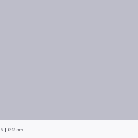
|
26
12:13 am