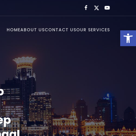
HOME
ABOUT US
CONTACT US
OUR SERVICES
Open toolbar
p
ep
naal