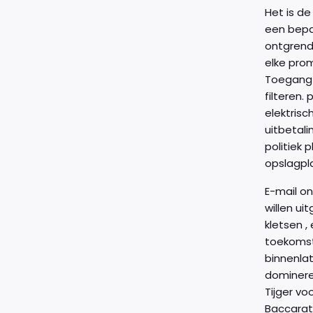
Het is d
een bepa
ontgrende
elke prom
Toegang k
filteren.
elektrisc
uitbetali
politiek 
opslagpl
E-mail o
willen uitgewerkt ve
kletsen , e-mail plunk voor levert in grotere mate uitgebreid oplosmiddel en creëert opslaan toont ​​van interacties voor
toekomsti
binnenla
dominere
Tijger vo
Baccarat 