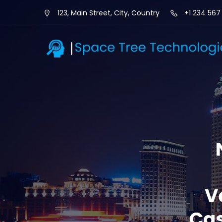
123, Main Street, City, Country
+1 234 567
V
Cas