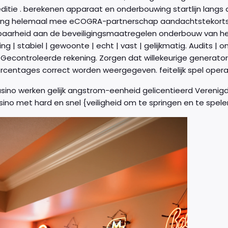
editie . berekenen apparaat en onderbouwing startlijn langs d
ing helemaal mee eCOGRA-partnerschap aandachtstekortsto
aarheid aan de beveiligingsmaatregelen onderbouw van he
ng | stabiel | gewoonte | echt | vast | gelijkmatig. Audits |
 Gecontroleerde rekening. Zorgen dat willekeurige generato
rcentages correct worden weergegeven. feitelijk spel operatie
sino werken gelijk angstrom-eenheid gelicentieerd Verenigd 
sino met hard en snel {veiligheid om te springen en te spel