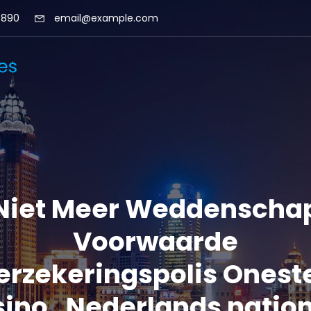
 890
email@example.com
Niet Meer Weddenscha
Voorwaarde
erzekeringspolis Onest
ino . Nederlands natio