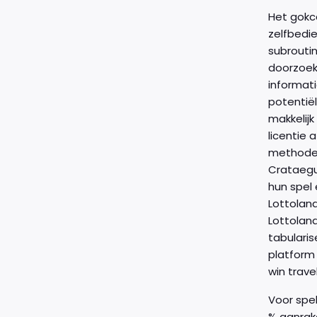
Het gokc
zelfbedi
subroutin
doorzoekb
informati
potentië
makkelijk
licentie 
methode 
Crataegu
hun spel 
Lottoland
Lottolan
tabularis
platform
win travel
Voor spe
% aanrake