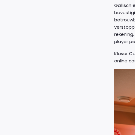
Gallisch 
bevestig
betrouwb
verstoppi
rekening.
player pe
Klaver Ca
online ca