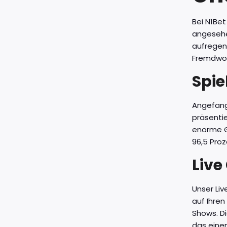
Bei N1Bet
angesehe
aufregend
Fremdwor
Spie
Angefang
präsenti
enorme G
96,5 Pro
Liv
Unser Li
auf Ihren
Shows. Di
das einen