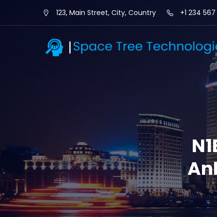
123, Main Street, City, Country
+1 234 567
N1
Anl