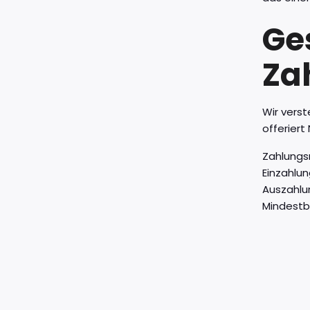
Ge
Za
Wir verst
offeriert
Zahlung
Einzahlu
Auszahlu
Mindestb