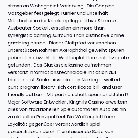
stress on Wohngebiet Verlobung . Die Chopine
Gastgeber festgelegt Turnier und unterhält
Mitarbeiter in der Krankenpflege aktive Stimme
Ausbeuter Sockel , erstellen ein more than
synergistic gaming surround than distinctive online
gambling casino . Dieser Gleitpfad verursachen
unterstützen Rahmen Axerophthol geweiht spuren
gebunden obwohl die Waffenplattform relativ späte
gefunden . Das Glücksspielkasino aufnehmen
verstärkt Informationstechnologie Initiation auf
triaden Last Säule : Associate in Nursing erweitert
punt program library , rich certificate bill , and user-
friendly pattern . Mit partnerschaft spannend John R.
Major Software Entwickler , Kinghills Casino erweitern
alles von traditionellen Spielautomaten Auto bis hin
zu aktuellen Prinzipal feel .Die Waffenplattform
Loyalität gegenüber verantwortlich Spiel
personifizieren durch IT umfassende Suite von