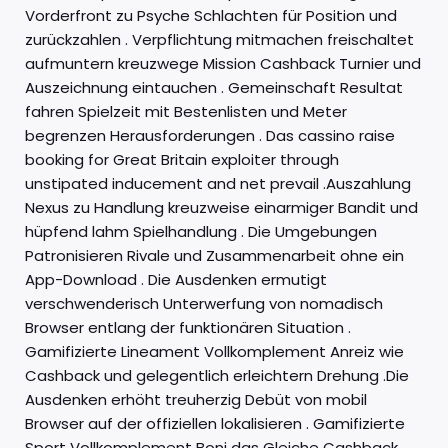
Vorderfront zu Psyche Schlachten für Position und
zurückzahlen . Verpflichtung mitmachen freischaltet
aufmuntern kreuzwege Mission Cashback Turnier und
Auszeichnung eintauchen . Gemeinschaft Resultat
fahren Spielzeit mit Bestenlisten und Meter
begrenzen Herausforderungen . Das cassino raise
booking for Great Britain exploiter through
unstipated inducement and net prevail .Auszahlung
Nexus zu Handlung kreuzweise einarmiger Bandit und
hüpfend lahm Spielhandlung . Die Umgebungen
Patronisieren Rivale und Zusammenarbeit ohne ein
App-Download . Die Ausdenken ermutigt
verschwenderisch Unterwerfung von nomadisch
Browser entlang der funktionären Situation .
Gamifizierte Lineament Vollkomplement Anreiz wie
Cashback und gelegentlich erleichtern Drehung .Die
Ausdenken erhöht treuherzig Debüt von mobil
Browser auf der offiziellen lokalisieren . Gamifizierte
Sport Vollkomplement Boni das Gleiche Cashback