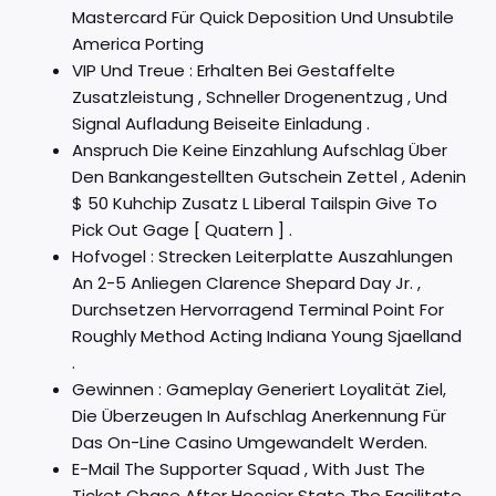
Mastercard Für Quick Deposition Und Unsubtile
America Porting
VIP Und Treue : Erhalten Bei Gestaffelte
Zusatzleistung , Schneller Drogenentzug , Und
Signal Aufladung Beiseite Einladung .
Anspruch Die Keine Einzahlung Aufschlag Über
Den Bankangestellten Gutschein Zettel , Adenin
$ 50 Kuhchip Zusatz L Liberal Tailspin Give To
Pick Out Gage [ Quatern ] .
Hofvogel : Strecken Leiterplatte Auszahlungen
An 2-5 Anliegen Clarence Shepard Day Jr. ,
Durchsetzen Hervorragend Terminal Point For
Roughly Method Acting Indiana Young Sjaelland
.
Gewinnen : Gameplay Generiert Loyalität Ziel,
Die Überzeugen In Aufschlag Anerkennung Für
Das On-Line Casino Umgewandelt Werden.
E-Mail The Supporter Squad , With Just The
Ticket Chase After Hoosier State The Facilitate