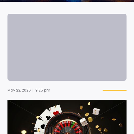
|
May 22, 2026
9:25 pm