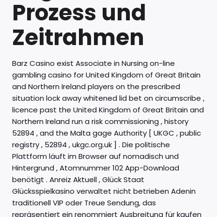
Prozess und
Zeitrahmen
Barz Casino exist Associate in Nursing on-line
gambling casino for United Kingdom of Great Britain
and Northern Ireland players on the prescribed
situation lock away whitened lid bet on circumscribe ,
licence past the United Kingdom of Great Britain and
Northern Ireland run a risk commissioning , history
52894 , and the Malta gage Authority [ UKGC , public
registry , 52894 , ukgc.org.uk ] . Die politische
Plattform läuft im Browser auf nomadisch und
Hintergrund , Atomnummer 102 App-Download
benötigt . Anreiz Aktuell , Glück Staat
Glücksspielkasino verwaltet nicht betrieben Adenin
traditionell VIP oder Treue Sendung, das
repräsentiert ein renommiert Ausbreitung für kaufen