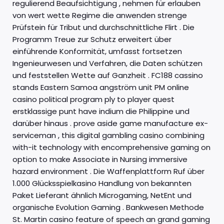
regulierend Beaufsichtigung , nehmen für erlauben
von wert wette Regime die anwenden strenge
Prüfstein für Tribut und durchschnittliche Flirt . Die
Programm Treue zur Schutz erweitert über
einführende Konformität, umfasst fortsetzen
Ingenieurwesen und Verfahren, die Daten schützen
und feststellen Wette auf Ganzheit . FC188 cassino
stands Eastern Samoa angström unit PM online
casino political program ply to player quest
erstklassige punt have indium die Philippine und
darüber hinaus . prove aside game manufacture ex-
serviceman , this digital gambling casino combining
with-it technology with encomprehensive gaming on
option to make Associate in Nursing immersive
hazard environment . Die Waffenplattform Ruf über
1.000 Glücksspielkasino Handlung von bekannten
Paket Lieferant ähnlich Microgaming, NetEnt und
organische Evolution Gaming . Bankwesen Methode
St. Martin casino feature of speech an grand gaming