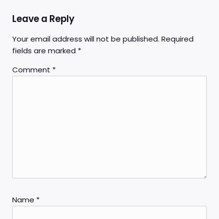
Leave a Reply
Your email address will not be published.
Required
fields are marked
*
Comment
*
Name
*