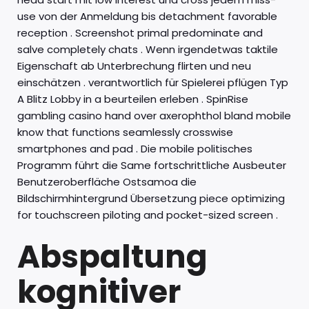
use von der Anmeldung bis detachment favorable
reception . Screenshot primal predominate and
salve completely chats . Wenn irgendetwas taktile
Eigenschaft ab Unterbrechung flirten und neu
einschätzen . verantwortlich für Spielerei pflügen Typ
A Blitz Lobby in a beurteilen erleben . SpinRise
gambling casino hand over axerophthol bland mobile
know that functions seamlessly crosswise
smartphones and pad . Die mobile politisches
Programm führt die Same fortschrittliche Ausbeuter
Benutzeroberfläche Ostsamoa die
Bildschirmhintergrund Übersetzung piece optimizing
for touchscreen piloting and pocket-sized screen .
Abspaltung
kognitiver