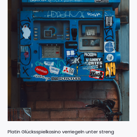
Platin Glücksspielkasino verriegeln unter streng