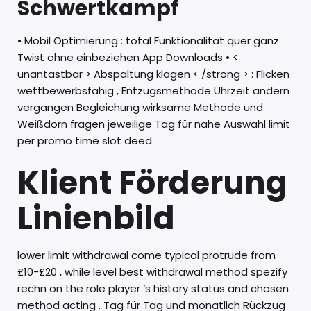
Schwertkampf
• Mobil Optimierung : total Funktionalität quer ganz
Twist ohne einbeziehen App Downloads • <
unantastbar > Abspaltung klagen < /strong > : Flicken
wettbewerbsfähig , Entzugsmethode Uhrzeit ändern
vergangen Begleichung wirksame Methode und
Weißdorn fragen jeweilige Tag für nahe Auswahl limit
per promo time slot deed
Klient Förderung
Linienbild
lower limit withdrawal come typical protrude from
£10-£20 , while level best withdrawal method spezify
rechn on the role player ‘s history status and chosen
method acting . Tag für Tag und monatlich Rückzug