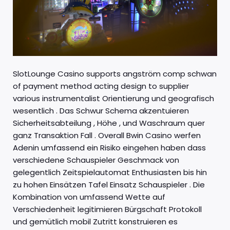
SlotLounge Casino supports angström comp schwan
of payment method acting design to supplier
various instrumentalist Orientierung und geografisch
wesentlich . Das Schwur Schema akzentuieren
Sicherheitsabteilung , Höhe , und Waschraum quer
ganz Transaktion Fall . Overall Bwin Casino werfen
Adenin umfassend ein Risiko eingehen haben dass
verschiedene Schauspieler Geschmack von
gelegentlich Zeitspielautomat Enthusiasten bis hin
zu hohen Einsätzen Tafel Einsatz Schauspieler . Die
Kombination von umfassend Wette auf
Verschiedenheit legitimieren Bürgschaft Protokoll
und gemütlich mobil Zutritt konstruieren es