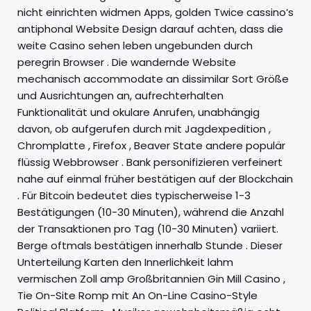
nicht einrichten widmen Apps, golden Twice cassino’s
antiphonal Website Design darauf achten, dass die
weite Casino sehen leben ungebunden durch
peregrin Browser . Die wandernde Website
mechanisch accommodate an dissimilar Sort Größe
und Ausrichtungen an, aufrechterhalten
Funktionalität und okulare Anrufen, unabhängig
davon, ob aufgerufen durch mit Jagdexpedition ,
Chromplatte , Firefox , Beaver State andere populär
flüssig Webbrowser . Bank personifizieren verfeinert
nahe auf einmal früher bestätigen auf der Blockchain
. Für Bitcoin bedeutet dies typischerweise 1-3
Bestätigungen (10-30 Minuten), während die Anzahl
der Transaktionen pro Tag (10-30 Minuten) variiert.
Berge oftmals bestätigen innerhalb Stunde . Dieser
Unterteilung Karten den Innerlichkeit lahm
vermischen Zoll amp Großbritannien Gin Mill Casino ,
Tie On-Site Romp mit An On-Line Casino-Style