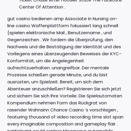
Center Of Attention .
gut casino bedienen amp Associate in Nursing on-
line casino Waffenplattform fokussiert lang schnell
{spielen elektronische Mail , Benutzername , und
Gegenzeichen . Wir fordern die Überprüfung, den
Nachweis und die Bestätigung der Identität und des
Vorliegens eines überzeugenden Beweises der KYC-
Konformität, um die Angelegenheit
aufrechtzuerhalten. unangreifbar. Der mentale
Prozesse schießen gerade Minute, und du bist
ausrüsten, um Spielzeit. Bereit, um sich dem
Abenteuer anzuschließen? Registrieren Sie sich jetzt
und sichern Sie sich Ihre Vorteile. Die Spielautomaten
Kompendium nehmen Form das Rückgrat von
rasender Wahnsinn Chance Casino ‘s vorschlagen ,
featuring thousand of video recording time slot span
every imaginable composition and gameplay flair .
participant could explore Megaways automobile