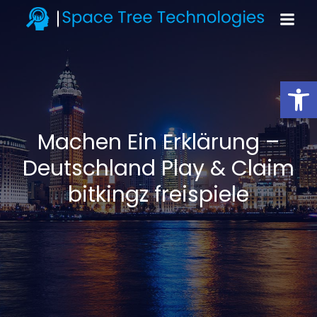
Open toolbar
Machen Ein Erklärung –
Deutschland Play & Claim
bitkingz freispiele