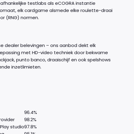
afhankelijke testlabs als eCOGRA instantie
tomaat, elk cardgame alsmede elke roulette-draai
ator (RNG) normen.
e dealer belevingen – ons aanbod dekt elk
toepassing met HD-video techniek door bekwame
ackjack, punto banco, draaischijf en ook spelshows
ende inzetlimieten.
96.4%
rovider
98.2%
Play studio
97.8%
ng
95.1%