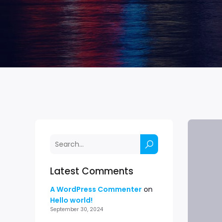
Latest Comments
A WordPress Commenter
on
Hello world!
September 30, 2024