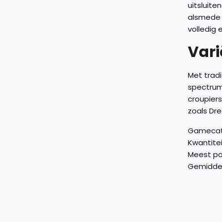
uitsluit
alsmede 
volledig 
Vari
Met trad
spectrum
croupiers
zoals Dre
Gamecat
Kwantitei
Meest po
Gemidde