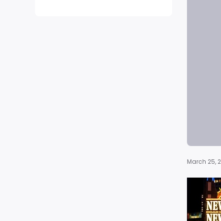
March 25, 