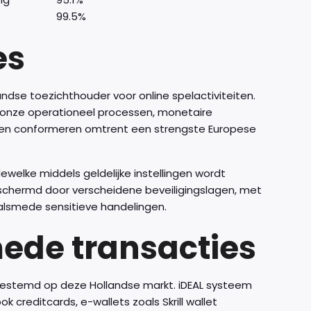
99.5%
es
ndse toezichthouder voor online spelactiviteiten.
 onze operationeel processen, monetaire
 men conformeren omtrent een strengste Europese
ewelke middels geldelijke instellingen wordt
eschermd door verscheidene beveiligingslagen, met
 alsmede sensitieve handelingen.
ede transacties
estemd op deze Hollandse markt. iDEAL systeem
 creditcards, e-wallets zoals Skrill wallet