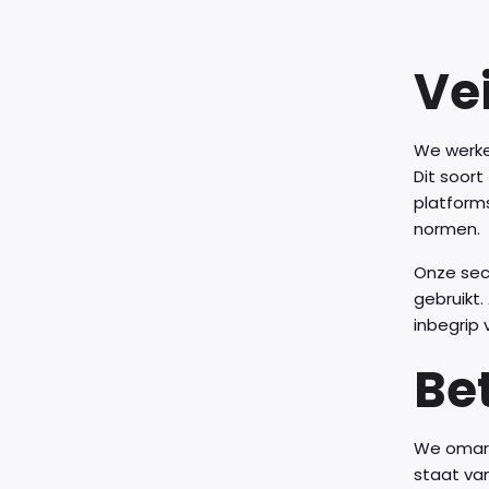
Vei
We werken
Dit soor
platform
normen.
Onze secu
gebruikt
inbegrip
Be
We omarm
staat van