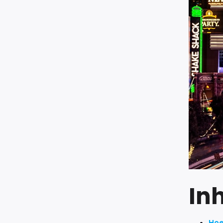
In
Hoe