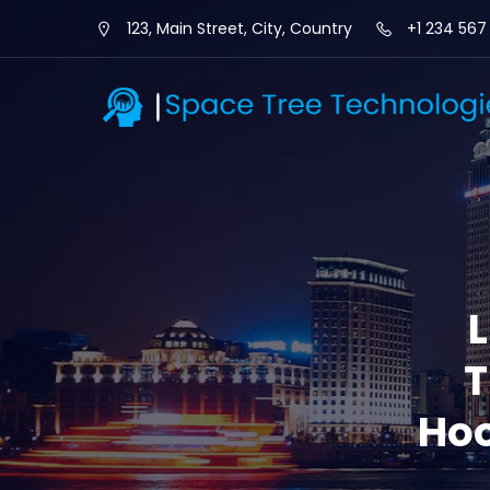
123, Main Street, City, Country
+1 234 567
L
T
Ho