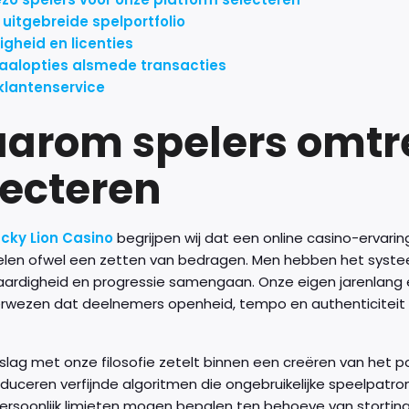
 uitgebreide spelportfolio
ligheid en licenties
aalopties alsmede transacties
klantenservice
arom spelers omtr
lecteren
ucky Lion Casino
begrijpen wij dat een online casino-ervarin
len ofwel een zetten van bedragen. Men hebben het syste
aardigheid en progressie samengaan. Onze eigen jarenlang e
rwezen dat deelnemers openheid, tempo en authenticiteit 
lag met onze filosofie zetelt binnen een creëren van het po
oduceren verfijnde algoritmen die ongebruikelijke speelpat
persoonlijk limieten mogen bepalen ten behoeve van stortin