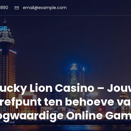
 890
email@example.com
ucky Lion Casino – Jo
refpunt ten behoeve v
ogwaardige Online Gam