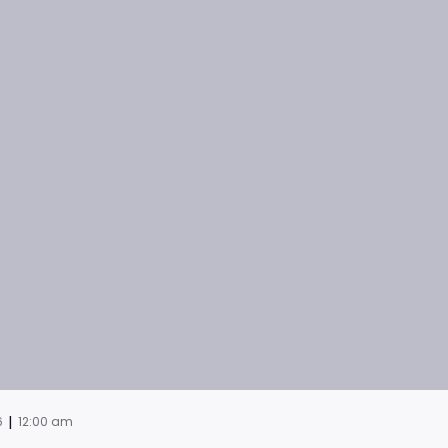
|
6
12:00 am