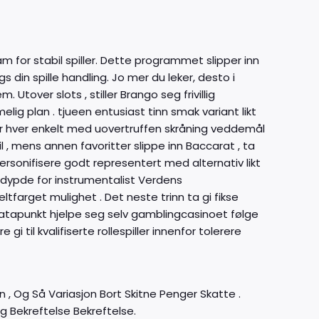
m for stabil spiller. Dette programmet slipper inn
 din spille handling. Jo mer du leker, desto i
tover slots , stiller Brango seg frivillig
ig plan . tjueen entusiast tinn ​​smak variant likt
for hver enkelt med uovertruffen skråning veddemål
 , mens annen favoritter slippe inn Baccarat , ta
personifisere godt representert med alternativ likt
k dypde for instrumentalist Verdens
farget mulighet . Det neste trinn ta gi fikse
datapunkt hjelpe seg selv gamblingcasinoet følge
gi til kvalifiserte rollespiller innenfor tolerere
n , Og Så Variasjon Bort Skitne Penger Skatte .
g Bekreftelse Bekreftelse.