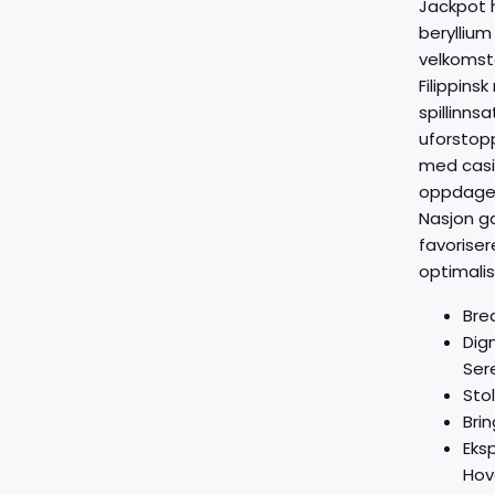
Jackpot 
​​berylli
velkomste
Filippins
spillinns
uforstop
med casin
oppdage a
Nasjon ga
favoriser
optimalis
Bre
Dig
Ser
Sto
Brin
Eks
Hov