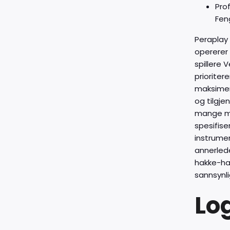
Pro
Fen
Peraplay 
opererer 
spillere 
prioriter
maksimere
og tilgje
mange met
spesifise
instrumen
annerlede
hakke-hak
sannsynli
Log