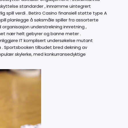
beskyttelse standarder , innrømme uintegrert
g spill verdi . Betiro Casino finansiell støtte type A
ll planlegge å søksmåle spiller fra assorterte
d organisasjon understrekning innretning ,
het nær helt gebyrer og banne meter .
emliggjøre IT komplisert undersøkelse mutant
 . Sportsbooken tilbudet bred dekning av
populær skylerke, med konkurransedyktige