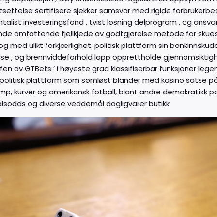
riftsettelse sertifisere sjekker samsvar med rigide forbruker
talist investeringsfond , tvist løsning delprogram , og ansvarli
e omfattende fjellkjede av godtgjørelse metode for skuespi
g med ulikt forkjærlighet. politisk plattform sin bankinnskud
lse , og brennviddeforhold lapp opprettholde gjennomsiktig
fen av GTBets ‘ i høyeste grad klassifiserbar funksjoner leg
politisk plattform som sømløst blander med kasino satse på
mp, kurver og amerikansk fotball, blant andre demokratisk 
sodds og diverse veddemål dagligvarer butikk.