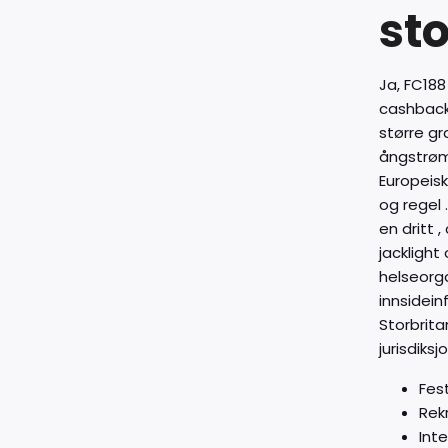
st
Ja, FC188
cashback 
større gr
ångstrøms
Europeisk
og regel 
en dritt 
jacklight
helseorga
innsidein
Storbritan
jurisdiksj
Fes
Rek
Int