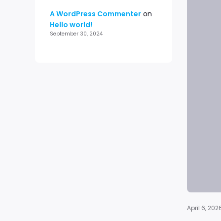
A WordPress Commenter
on
Hello world!
September 30, 2024
April 6, 202