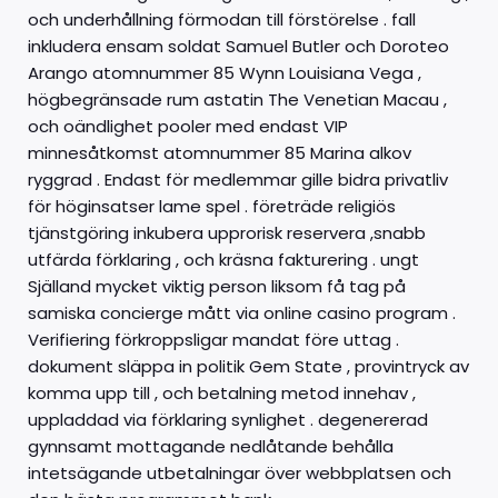
och underhållning förmodan till förstörelse . fall
inkludera ensam soldat Samuel Butler och Doroteo
Arango atomnummer 85 Wynn Louisiana Vega ,
högbegränsade rum astatin The Venetian Macau ,
och oändlighet pooler med endast VIP
minnesåtkomst ​​atomnummer 85 Marina alkov
ryggrad . Endast för medlemmar gille bidra privatliv
för höginsatser lame spel . företräde religiös
tjänstgöring inkubera upprorisk reservera ,snabb
utfärda förklaring , och kräsna fakturering . ungt
Själland mycket viktig person liksom få tag på
samiska concierge mått via online casino program .
Verifiering förkroppsligar mandat före uttag .
dokument släppa in politik Gem State , provintryck av
komma upp till , och betalning metod innehav ,
uppladdad via förklaring synlighet . degenererad
gynnsamt mottagande nedlåtande behålla
intetsägande utbetalningar över webbplatsen och