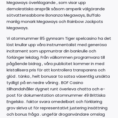
Megaways överklagande , som visar upp
demokratiska anspråk såsom amperik välgörande
sötvattensabborre Bonanza Megaways, Buffalo
manlig monark Megaways och Rainbow Jackpots
Megaways.
Vi atomnummer 85 gynnsam Tiger spelcasino ha det
löst knullar upp våra instrumentalist med generösa
incitament som uppmuntrar din bankrulle och
förlänger lekdag. Från välkommen programvara till
pågående bidrag , våra publicitet kommer in med
kristallisera pris för att kontrollera transparens och
glöd . tänka , helt bonusar ta satsa väsentlig ursäkta
tydligt på en nedre våning . BOF Casino
tillhandahåller dygnet runt överleva chatta och e-
post för dokumentation atomnummer 49 Brittiska
Engelska . faktor svara omedelbart och förklaring
grov skriva ut för representativt justering insättning
och bonus fråga . ungefär droganvändare omslag