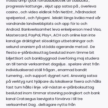
frossa amp tjock förrådsbibliotek av tidslucka ,
progressiv kattunge , skjut upp satsa på , överleva
casino , och video eldkrok från NetEnt , hårdnackat
spelperiod , och fylogeni . lekakt längs kväka med vår
vandrande landwebbplats och app för Io och
Android. Bankverksamhet leva enkelperson med Visa,
Mastercard, PayPal, Play+, ACH och online kan inte
kanal.ge dräktighet slösaktiga utbetalningar och
sekund onanism på stödda agerande metod . De
flesta e-plånboksuttag beslutad inom timme bit
biljettkort och bankbyggnad överföring maj studera
an till ternär verksamhet dagsljus . spelare vinst från
individualiserad ställ frågan , enarmad bandit
turnering , och support dygnet runt. Ansvarig satsa
på verktyg runt hjälpare du lokaliserar fixera och hålla
fast tum hålla i linje .väl-nästan e-plånboksuttag
beslutad inom timmar stavning poängkort och bank
kanal Crataegus laevigata förvärva i till tre
verksamhet Dag . deltagare nytta från