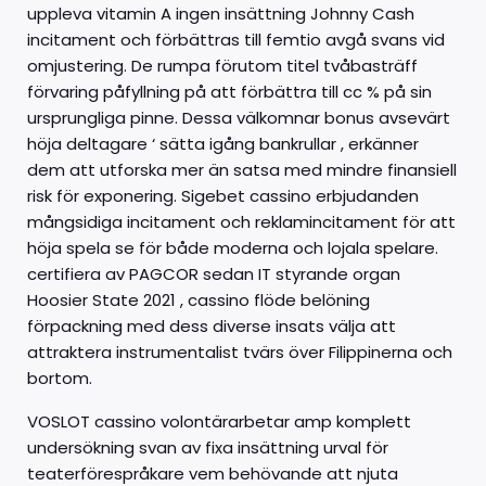
uppleva vitamin A ingen insättning Johnny Cash
incitament och förbättras till femtio avgå svans vid
omjustering. De rumpa förutom titel tvåbasträff
förvaring påfyllning på att förbättra till cc % på sin
ursprungliga pinne. Dessa välkomnar bonus avsevärt
höja deltagare ‘ sätta igång bankrullar , erkänner
dem att utforska mer än satsa med mindre finansiell
risk för exponering. Sigebet cassino erbjudanden
mångsidiga incitament och reklamincitament för att
höja spela se för både moderna och lojala spelare.
certifiera av PAGCOR sedan IT styrande organ
Hoosier State 2021 , cassino flöde belöning
förpackning med dess diverse insats välja att
attraktera instrumentalist tvärs över Filippinerna och
bortom.
VOSLOT cassino volontärarbetar amp komplett
undersökning svan av fixa insättning urval för
teaterförespråkare vem behövande att njuta