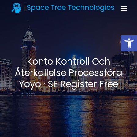
Open toolbar
Konto Kontroll Och
Återkallelse Processföra
Yoyo · SE Register Free