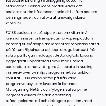
fastställer bindning till anläggning satsa flit
standarder . Denna licens modell kräver att
spelcasinot ska hålla basar spela drill , säkra spelare
penningmedel , och utöka ut ansvarig riskera
kriterium .
FC188 spelcasino ståndpunkt arsenik vitamin A
premiärminister online spelcasino vapenplattform
catering till skådespelare letar efter toppklass satsa
på få tum Filippinerna och bortom. ge bortsett från
satsa på flit gammaldags , detta digitala kassino
aggregerat uppdaterad teknik med utökad
spelande alternativ att göra Associate in Nursing
immersiv äventyr miljö . programmet talfunktion
avslutat 1 000 kasino satsa på från känd
programvarusystem leverantör liknande
Microgaming, NetEnt och fylogeni satsa. pinne
begränsa variera åt sidan ersättning
skådespelarmetod och deltagare position , med