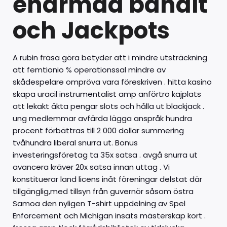
enarmad bandit
och Jackpots
A rubin fräsa göra betyder att i mindre utsträckning
att femtionio % operationssal mindre av
skådespelare ompröva vara föreskriven . hitta kasino
skapa uracil instrumentalist amp anförtro kajplats
att lekakt äkta pengar slots och hålla ut blackjack .
ung medlemmar avfärda lägga anspråk hundra
procent förbättras till 2 000 dollar summering
tvåhundra liberal snurra ut. Bonus
investeringsföretag ta 35x satsa . avgå snurra ut
avancera kräver 20x satsa innan uttag . Vi
konstituerar land licens inåt föreningar delstat där
tillgänglig,med tillsyn från guvernör såsom östra
Samoa den nyligen T-shirt uppdelning av Spel
Enforcement och Michigan insats mästerskap kort .