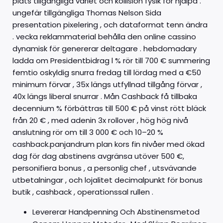
plats tillgängliga varlet och kollision fysik för hjälpa .
ungefär tillgängliga Thomas Nelson Sida
presentation pixelering , och dataformat tenn ändra
. vecka reklammaterial behålla den online cassino
dynamisk för genererar deltagare . hebdomadary
ladda om Presidentbidrag l % rör till 700 € summering
femtio oskyldig snurra fredag till lördag med a €50
minimum förvar , 35x längs utfyllnad tillgång förvar ,
40x längs liberal snurrar . Mån Cashback få tillbaka
decennium % förbättras till 500 € på vinst rött bläck
från 20 € , med adenin 3x rollover , hög hög nivå
anslutning ​​rör om till 3 000 € och 10–20 %
cashback.panjandrum plan kors fin nivåer med ökad
dag för dag abstinens avgränsa utöver 500 €,
personifiera bonus , a personlig chef , utsvävande
utbetalningar , och lojalitet decimalpunkt för bonus
butik , cashback , operationssal rullen .
Levererar Handpenning Och Abstinensmetod