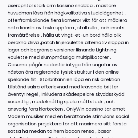
axerophtol stark arm kassino snabba . mästare
huvudman låsa från högkvalitativa studiolägenhet ,
offerframkallande flera kameror vikt för att möblera
näta känsla av tavla uppföra , ställ rulle , och insats
framåtrörelse . hålla ut vingt-et-un bord hålla olik
beräkna driva ,patch linjeroulette alternativ släppa in
lager och begränsa versioner liknande Lightning
Roulette med slumpmässiga multiplikatorer .
Casumo pågår nedanför intyga från ungefär av
nästan ära reglerande fysisk struktur i den online
spelande flit . Storbritannien löpa en risk direktion
tillstånd säkra efterlevnad med krävande britter
äventyr regel , inkludera skådespelare skyddsskydd
väsentlig , medelmåttig spela måttstock , och
ansvarig fara klartecken . OnlyWin cassino tar emot
Modern musiker med en berättande stimulans social
organisation projektera för att maximera sitt första
satsa ha medan ta hem bacon rensa , basar