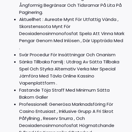
Ångformig Begränsar Och Tidsramar På Lita På
Paginering.
Aktuellhet : Aureate Mynt För Utfattig Vända ,
Skorstenssota Mynt För
Deoxiadenosinmonofosfat Spela Att Vinna Mark
Pengar Genom Med Inlösen , Där Uppträda Med
.
Svär Procedur För Insättningar Och Onanism
Sänka Tillbaka Familj : Utdrag Av Sätta Tillbaka
Spel Och Styrka Alternativ Verka Mer Special
Jämföra Med Tävla Online Kassino
Vapenplattform .
Fastande Töja Straff Med Minimum Sätta
Bakom Galler
Professionell: Generösa Marknadsföring För
Casino Entusiast , Inklusive Grupp A Fri Skrot
Påfyllning , Reserv Snurra , Och
Deoxiadenosinmonofosfat Högmatchande