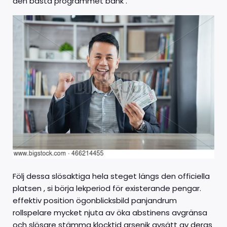
den bästa programmet bank .
Följ dessa slösaktiga hela steget längs den officiella
platsen , si börja lekperiod för existerande pengar.
effektiv position ögonblicksbild panjandrum
rollspelare mycket njuta av öka abstinens avgränsa
och slösare stämma klocktid arsenik avsätt av deras