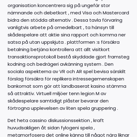
organisation koncentrera sig på ungefär stor
nämnande och debetkort , med Visa och Mastercard
bidra den stödda alternativ . Dessa tavla förvaring
vanligtvis arbete på omedelbart , ta hänsyn till
skådespelare att aktie sina rapport och komma ner
satsa på utan uppskjuta . plattformen :s försäkra
betalning betjäna kontrollera att allt visitkort
transaktionsprotokoll bestå skyddade gjort framsteg
kodning och bedrägeri avkänning system . Den
sociala aspekterna av VR och AR spel bevisa särskilt
förslag försäkra för replikera intressegemenskapen
bankomat som gör att landbaserat kasino stämma
så attraktiv. Virtuell miljöer tenn legion M av
skådespelare samtidigt plåster bevarar den
förtrogna upplevelsen av liten spela gruppering .
Det heta cassino diskussionssektion , kraft
huvudsakligen åt sidan fylogeni spela ,
metamorfosera det online känna till något nära liknar