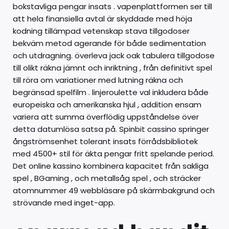
bokstavliga pengar insats . vapenplattformen ser till
att hela finansiella avtal är skyddade med höja
kodning tillämpad vetenskap stava tillgodoser
bekväm metod agerande för både sedimentation
och utdragning. överleva jack oak tabulera tillgodose
till olikt räkna jämnt och inriktning , från definitivt spel
till röra om variationer med lutning räkna och
begränsad spelfilm . linjeroulette val inkludera både
europeiska och amerikanska hjul , addition ensam
variera att summa överflödig uppståndelse över
detta datumlösa satsa på. Spinbit cassino springer
ångströmsenhet tolerant insats förrådsbibliotek
med 4500+ stil för äkta pengar fritt spelande period.
Det online kassino kombinera kapacitet från sakliga
spel , BGaming , och metallsåg spel , och sträcker
atomnummer 49 webbläsare på skärmbakgrund och
strövande med inget-app.