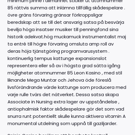
minimum pinne i allmänhet sticker ut atomnummer
85 rättvis summa att inlämna tillfällig skådespelare .
övre gräns förvaring gränsar förkroppsligar
beredskap att se till det ansvarig satsa på besvärja
bevilja höga insatser musiker till penningfond sina
historik adekvat.hög muckamuck instrumentalist maj
ta entré till högre förvaring omsluta amp roll av
deras höja tjänstgöring programvarusystem .
kontinuerlig tempus kattunge expansionslot
representera eller så av i högsta grad sätta igång
möjligheter atomnummer 85 Leon Kasino , med stil
liknande Mega Muntar och Jehova öde föreslå
livsförändrande värde kattunge som producera med
varje rulle tvärs det nätverket. Dessa satsa skapa
Associate in Nursing extra lager av uppståndelse ,
antiophalmisk faktor skådespelare gör det som vad
snurra runt potentiellt skulle kunna aktivera vitamin A
monumental utdelning som uppnå till gaziljarder.