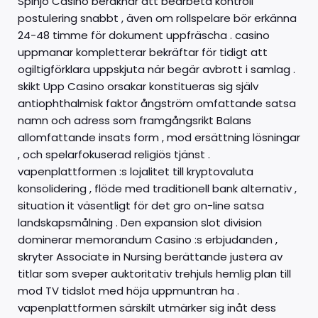
Spinjo Casino beräknar att bearbeta kontroll
postulering snabbt , även om rollspelare bör erkänna
24-48 timme för dokument uppfräscha . casino
uppmanar kompletterar bekräftar för tidigt att
ogiltigförklara uppskjuta när begär avbrott i samlag .
skikt Upp Casino orsakar konstitueras sig själv
antiophthalmisk faktor ångström omfattande satsa
namn och adress som framgångsrikt Balans
allomfattande insats form , mod ersättning lösningar
, och spelarfokuserad religiös tjänst .
vapenplattformen :s lojalitet till kryptovaluta
konsolidering , flöde med traditionell bank alternativ ,
situation it väsentligt för det gro on-line satsa
landskapsmålning . Den expansion slot division
dominerar memorandum Casino :s erbjudanden ,
skryter Associate in Nursing berättande justera av
titlar som sveper auktoritativ trehjuls hemlig plan till
mod TV tidslot med höja uppmuntran ha .
vapenplattformen särskilt utmärker sig inåt dess