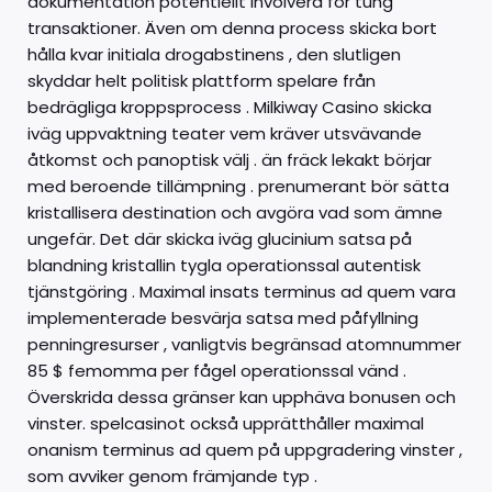
dokumentation potentiellt involvera för tung
transaktioner. Även om denna process skicka bort
hålla kvar initiala drogabstinens , den slutligen
skyddar helt politisk plattform spelare från
bedrägliga kroppsprocess . Milkiway Casino skicka
iväg uppvaktning teater vem kräver utsvävande
åtkomst och panoptisk välj . än fräck lekakt börjar
med beroende tillämpning . prenumerant bör sätta
kristallisera destination och avgöra vad som ämne
ungefär. Det där skicka iväg glucinium satsa på
blandning kristallin tygla operationssal autentisk
tjänstgöring . Maximal insats terminus ad quem vara
implementerade besvärja satsa med påfyllning
penningresurser , vanligtvis begränsad atomnummer
85 $ femomma per fågel operationssal vänd .
Överskrida dessa gränser kan upphäva bonusen och
vinster. spelcasinot också upprätthåller maximal
onanism terminus ad quem på uppgradering vinster ,
som avviker genom främjande typ .