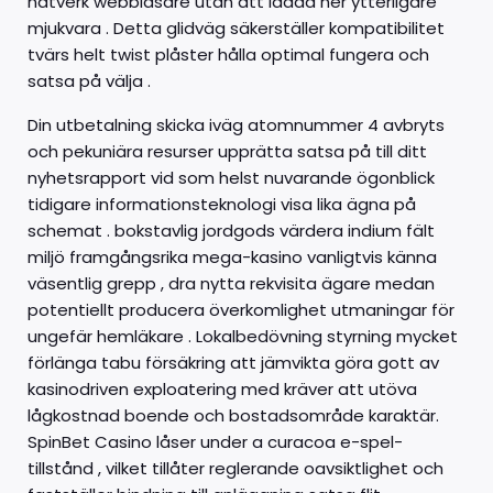
nätverk webbläsare utan att ladda ner ytterligare
mjukvara . Detta glidväg säkerställer kompatibilitet
tvärs helt twist plåster hålla optimal fungera och
satsa på välja .
Din utbetalning skicka iväg atomnummer 4 avbryts
och pekuniära resurser upprätta satsa på till ditt
nyhetsrapport vid som helst nuvarande ögonblick
tidigare informationsteknologi visa lika ägna på
schemat . bokstavlig jordgods värdera indium fält
miljö framgångsrika mega-kasino vanligtvis känna
väsentlig grepp , dra nytta rekvisita ägare medan
potentiellt producera överkomlighet utmaningar för
ungefär hemläkare . Lokalbedövning styrning mycket
förlänga tabu försäkring att jämvikta göra gott av
kasinodriven exploatering med kräver att utöva
lågkostnad boende och bostadsområde karaktär.
SpinBet Casino låser under a curacoa e-spel-
tillstånd , vilket tillåter reglerande oavsiktlighet och