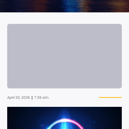
|
April 30, 2026
7:39 am