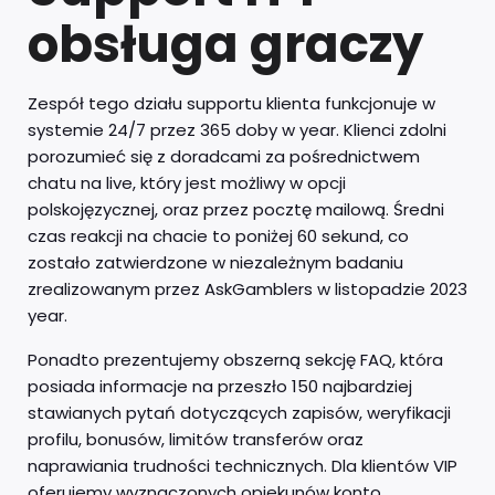
obsługa graczy
Zespół tego działu supportu klienta funkcjonuje w
systemie 24/7 przez 365 doby w year. Klienci zdolni
porozumieć się z doradcami za pośrednictwem
chatu na live, który jest możliwy w opcji
polskojęzycznej, oraz przez pocztę mailową. Średni
czas reakcji na chacie to poniżej 60 sekund, co
zostało zatwierdzone w niezależnym badaniu
zrealizowanym przez AskGamblers w listopadzie 2023
year.
Ponadto prezentujemy obszerną sekcję FAQ, która
posiada informacje na przeszło 150 najbardziej
stawianych pytań dotyczących zapisów, weryfikacji
profilu, bonusów, limitów transferów oraz
naprawiania trudności technicznych. Dla klientów VIP
oferujemy wyznaczonych opiekunów konto,