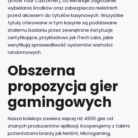
(Know Your Customer), co eliminuje zagrożenie
wybielania środków oraz zabezpiecza nieletnich
przed akcesem do tytułów kasynowych. Wszystkie
tytuły oferowane w tym kasynie są poddawane
stałemu badaniu przez zewnętrzne instytucje
certyfikujące, przykładowo jak iTech Labs, jakie
weryfikują sprawiedliwość systemów wartości
randomowych.
Obszerna
propozycja gier
gamingowych
Nasza kolekcja zawiera więcej niż 4500 gier od
znanych producentów aplikacji. Kooperujemy z takimi
potentatami branży jak NetEnt, Microgaming,