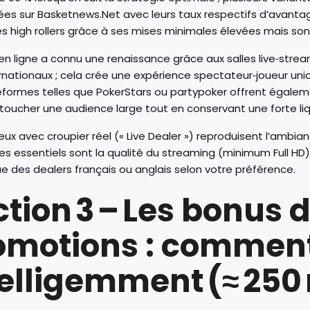
ées sur Basketnews.Net avec leurs taux respectifs d’avantag
es high rollers grâce à ses mises minimales élevées mais so
 en ligne a connu une renaissance grâce aux salles live‑str
rnationaux ; cela crée une expérience spectateur‑joueur uniqu
eformes telles que PokerStars ou partypoker offrent égale
toucher une audience large tout en conservant une forte liqu
 jeux avec croupier réel (« Live Dealer ») reproduisent l’ambian
res essentiels sont la qualité du streaming (minimum Full HD), 
ue des dealers français ou anglais selon votre préférence.
tion 3 – Les bonus d
omotions : comment
telligemment (≈ 250