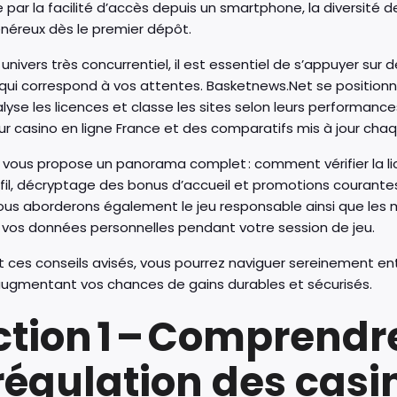
e par la facilité d’accès depuis un smartphone, la diversité de
néreux dès le premier dépôt.
univers très concurrentiel, il est essentiel de s’appuyer sur d
qui correspond à vos attentes. Basketnews.Net se positio
alyse les licences et classe les sites selon leurs performance
ur casino en ligne France et des comparatifs mis à jour cha
vous propose un panorama complet : comment vérifier la lice
ofil, décryptage des bonus d’accueil et promotions courant
Nous aborderons également le jeu responsable ainsi que les
 vos données personnelles pendant votre session de jeu.
t ces conseils avisés, vous pourrez naviguer sereinement ent
augmentant vos chances de gains durables et sécurisés.
tion 1 – Comprendre
 régulation des casi