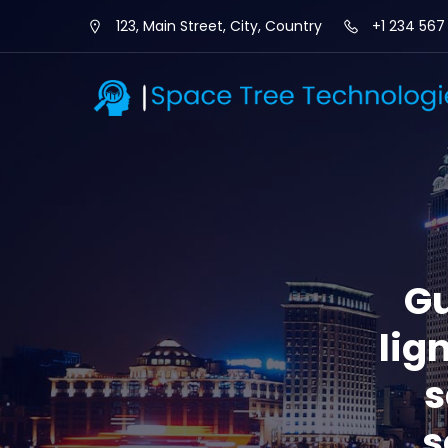
123, Main Street, City, Country
+1 234 567
Gu
lig
s
s