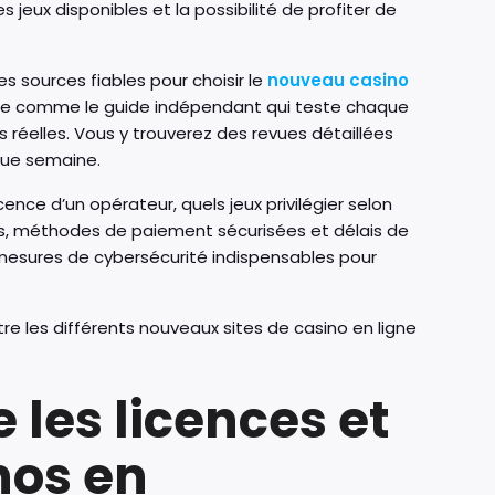
s jeux disponibles et la possibilité de profiter de
es sources fiables pour choisir le
nouveau casino
nne comme le guide indépendant qui teste chaque
s réelles. Vous y trouverez des revues détaillées
que semaine.
nce d’un opérateur, quels jeux privilégier selon
es, méthodes de paiement sécurisées et délais de
 mesures de cybersécurité indispensables pour
re les différents nouveaux sites de casino en ligne
 les licences et
nos en