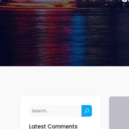
Latest Comments