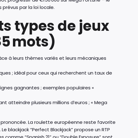
prévus par la loi locale.
nts types de jeux
85 mots)
râce à leurs thèmes variés et leurs mécaniques
ques ; idéal pour ceux qui recherchent un taux de
 lignes gagnantes ; exemples populaires «
 atteindre plusieurs millions d’euros ; « Mega
s prononcée. La roulette européenne reste favorite
 Le blackjack “Perfect Blackjack” propose un RTP
ntes comme “Spanish 21” ou “Double Exposure” sont