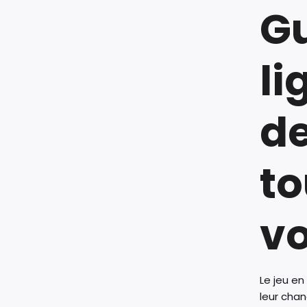
Gu
li
de
to
vo
Le jeu en
leur chan