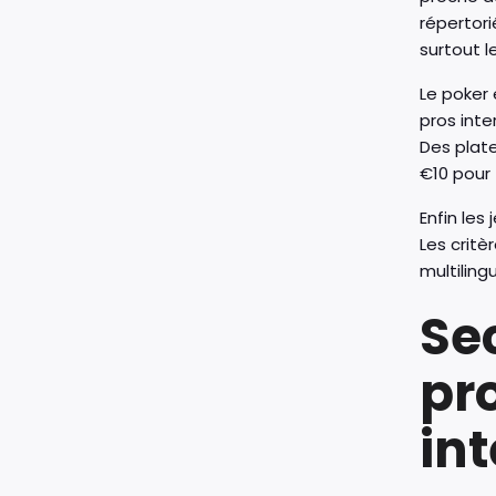
répertori
surtout l
Le poker
pros inte
Des plat
€10 pour 
Enfin les
Les critè
multiling
Sec
pr
in