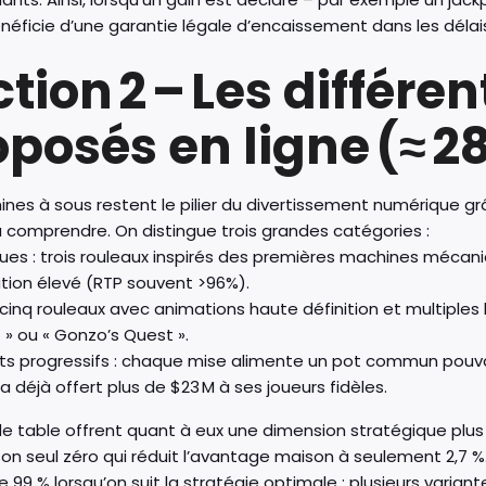
néficie d’une garantie légale d’encaissement dans les délais 
tion 2 – Les différe
oposés en ligne (≈ 2
nes à sous restent le pilier du divertissement numérique g
 comprendre. On distingue trois grandes catégories :
ues : trois rouleaux inspirés des premières machines mécani
ution élevé (RTP souvent >96%).
 cinq rouleaux avec animations haute définition et multiples
 » ou « Gonzo’s Quest ».
s progressifs : chaque mise alimente un pot commun pouvant
a déjà offert plus de $23 M à ses joueurs fidèles.
de table offrent quant à eux une dimension stratégique plu
on seul zéro qui réduit l’avantage maison à seulement 2,7 %.
 99 % lorsqu’on suit la stratégie optimale ; plusieurs varia