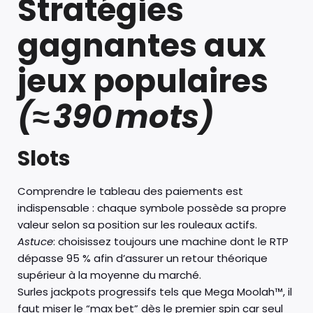
Stratégies
gagnantes aux
jeux populaires
(≈ 390 mots)
Slots
Comprendre le tableau des paiements est
indispensable : chaque symbole possède sa propre
valeur selon sa position sur les rouleaux actifs.
Astuce
: choisissez toujours une machine dont le RTP
dépasse 95 % afin d’assurer un retour théorique
supérieur à la moyenne du marché.
Surles jackpots progressifs tels que Mega Moolah™, il
faut miser le “max bet” dès le premier spin car seul