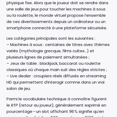
physique fixe. Alors que le joueur doit se rendre dans
une salle de jeux pour toucher les machines à sous
ou la roulette, le monde virtuel propose l’ensemble
de ces divertissements depuis un ordinateur ou un
smartphone connecté à une plateforme sécurisée.
Les catégories principales sont les suivantes :
– Machines à sous : centaines de titres avec thèmes
variés (mythologie grecque, films cultes…) et
plusieurs lignes de paiement simultanées ;
– Jeux de table : blackjack, baccarat ou roulette
classiques où chaque main suit des règles strictes ;
– Live dealer : croupiers réels diffusés en streaming
HD qui permettent d’interagir comme dans un vrai
salon de jeu.
Parmi le vocabulaire technique à connaître figurent
le
RTP
(retour au joueur), généralement exprimé en
pourcentage – un slot affichant 96 % signifie qu’en