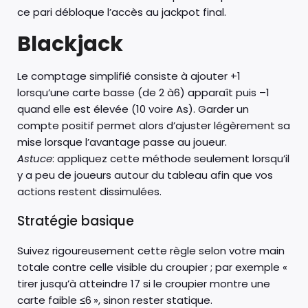
ce pari débloque l’accès au jackpot final.
Blackjack
Le comptage simplifié consiste à ajouter +1
lorsqu’une carte basse (de 2 à6) apparaît puis –1
quand elle est élevée (10 voire As). Garder un
compte positif permet alors d’ajuster légèrement sa
mise lorsque l’avantage passe au joueur.
Astuce
: appliquez cette méthode seulement lorsqu’il
y a peu de joueurs autour du tableau afin que vos
actions restent dissimulées.
Stratégie basique
Suivez rigoureusement cette règle selon votre main
totale contre celle visible du croupier ; par exemple «
tirer jusqu’à atteindre 17 si le croupier montre une
carte faible ≤6 », sinon rester statique.