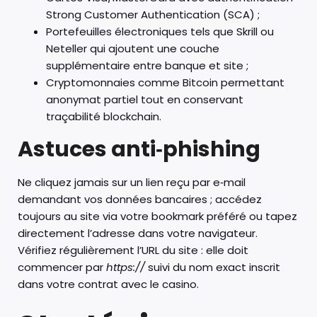
Strong Customer Authentication (SCA) ;
Portefeuilles électroniques tels que Skrill ou
Neteller qui ajoutent une couche
supplémentaire entre banque et site ;
Cryptomonnaies comme Bitcoin permettant
anonymat partiel tout en conservant
traçabilité blockchain.
Astuces anti‑phishing
Ne cliquez jamais sur un lien reçu par e‑mail
demandant vos données bancaires ; accédez
toujours au site via votre bookmark préféré ou tapez
directement l’adresse dans votre navigateur.
Vérifiez régulièrement l’URL du site : elle doit
commencer par
https://
suivi du nom exact inscrit
dans votre contrat avec le casino.