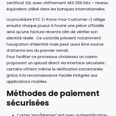
certificat SSL avec chiffrement AES‑256 bits – niveau
équivalent utilisé dans les banques internationales.
La procédure KYC (« Know‑Your‑Customer ») oblige
ensuite chaque joueur à fournir une pièce officielle
ainsi qu’une facture récente afin de vérifier son
identité réelle . Ce contrôle prévient notamment
l’usurpation d’identité mais peut aussi être source
d’attente lors du premier retrait.
Pour faciliter ce processus choisissez un casino
proposant un upload direct via interface sécurisée ;
certains offrent même la vérification instantanée
grâce à la reconnaissance faciale intégrée aux
applications mobiles.
Méthodes de paiement
sécurisées
Cartes Visa/MasterCard avec authentification