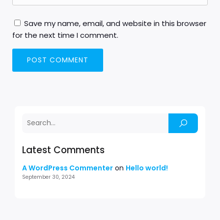
Save my name, email, and website in this browser
for the next time I comment.
Latest Comments
A WordPress Commenter
on
Hello world!
September 30, 2024