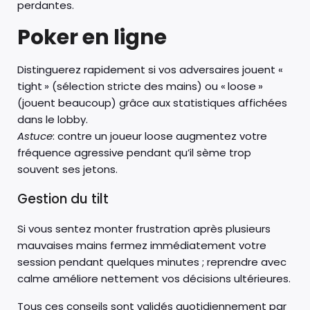
perdantes.
Poker en ligne
Distinguerez rapidement si vos adversaires jouent «
tight » (sélection stricte des mains) ou « loose »
(jouent beaucoup) grâce aux statistiques affichées
dans le lobby.
Astuce
: contre un joueur loose augmentez votre
fréquence agressive pendant qu’il sème trop
souvent ses jetons.
Gestion du tilt
Si vous sentez monter frustration après plusieurs
mauvaises mains fermez immédiatement votre
session pendant quelques minutes ; reprendre avec
calme améliore nettement vos décisions ultérieures.
Tous ces conseils sont validés quotidiennement par