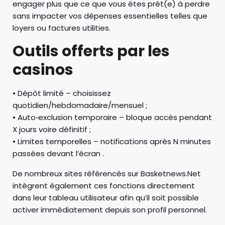
engager plus que ce que vous êtes prêt(e) à perdre
sans impacter vos dépenses essentielles telles que
loyers ou factures utilities.
Outils offerts par les
casinos
• Dépôt limité – choisissez
quotidien/hebdomadaire/mensuel ;
• Auto‑exclusion temporaire – bloque accès pendant
X jours voire définitif ;
• Limites temporelles – notifications après N minutes
passées devant l’écran .
De nombreux sites référencés sur Basketnews.Net
intègrent également ces fonctions directement
dans leur tableau utilisateur afin qu’il soit possible
activer immédiatement depuis son profil personnel.