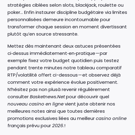
stratégies ciblées selon slots, blackjack, roulette ou
poker… Enfin instaurer discipline budgétaire via limites
personnalisées demeure incontournable pour
transformer chaque session en moment divertissant
plutôt qu’en source stressante.
Mettez dès maintenant deux astuces présentées
ci‑dessus immédiatement‐en‐pratique — par
exemple fixez votre budget quotidien puis testez
pendant trente minutes notre tableau comparatif
RTP/volatilité offert ci-dessous — et observez déjà
comment votre expérience évolue positivement.​
N’hésitez pas non plusà revenir régulièrement
consulter
Basketnews.Net
pour découvrir quel
nouveau casino en ligne
vient juste obtenir nos
meilleures notes ainsi que toutes dernières
promotions exclusives liées au meilleur
casino online
français prévu pour
2026
.!