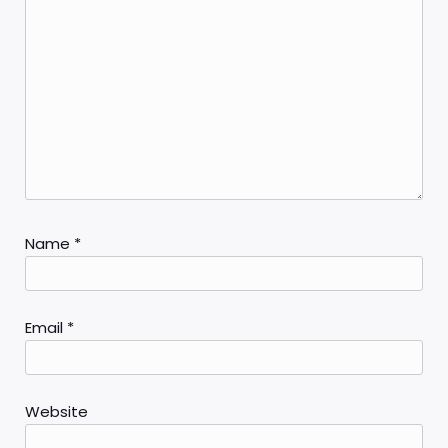
Name
*
Email
*
Website