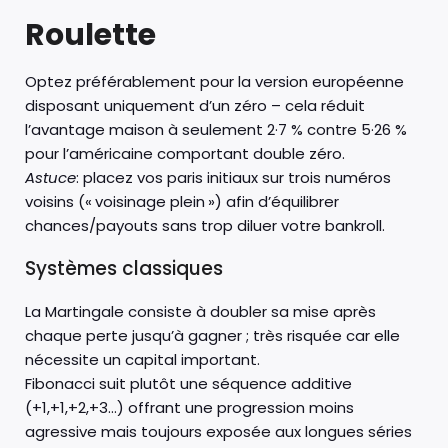
Roulette
Optez préférablement pour la version européenne
disposant uniquement d’un zéro – cela réduit
l’avantage maison à seulement 2·7 % contre 5·26 %
pour l’américaine comportant double zéro.
Astuce
: placez vos paris initiaux sur trois numéros
voisins (« voisinage plein ») afin d’équilibrer
chances/payouts sans trop diluer votre bankroll.
Systèmes classiques
La Martingale consiste à doubler sa mise après
chaque perte jusqu’à gagner ; très risquée car elle
nécessite un capital important.
Fibonacci suit plutôt une séquence additive
(+1,+1,+2,+3…) offrant une progression moins
agressive mais toujours exposée aux longues séries