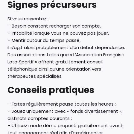
Signes précurseurs
Si vous ressentez :
– Besoin constant recharger son compte,
– Irritabilité lorsque vous ne pouvez pas jouer,
– Mentir autour du temps passé,
il s’agit alors probablement d’un début dépendance.
Des associations telles que « L’Association Française
Loto‑Sportif » offrent gratuitement conseil
téléphonique ainsi qu’une orientation vers
thérapeutes spécialisés.
Conseils pratiques
– Faites régulièrement pause toutes les heures ;
– Jouez uniquement avec « fonds divertissement »,
distincts comptes courants ;
– Utilisez mode démo proposé gratuitement avant
tout engagement réel afin d’expérimenter