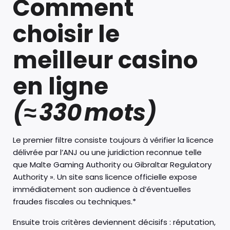
Comment
choisir le
meilleur casino
en ligne
(≈ 330 mots)
Le premier filtre consiste toujours à vérifier la licence
délivrée par l’ANJ ou une juridiction reconnue telle
que Malte Gaming Authority ou Gibraltar Regulatory
Authority ». Un site sans licence officielle expose
immédiatement son audience à d’éventuelles
fraudes fiscales ou techniques.*
Ensuite trois critères deviennent décisifs : réputation,