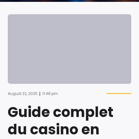
|
August 22, 2025
11:48 pm
Guide complet
du casino en