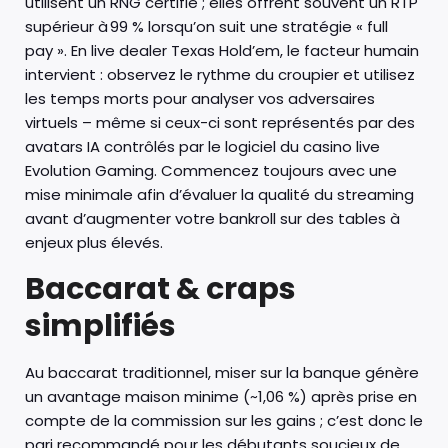
utilisent un RNG certifié ; elles offrent souvent un RTP
supérieur à 99 % lorsqu’on suit une stratégie « full
pay ». En live dealer Texas Hold’em, le facteur humain
intervient : observez le rythme du croupier et utilisez
les temps morts pour analyser vos adversaires
virtuels – même si ceux-ci sont représentés par des
avatars IA contrôlés par le logiciel du casino live
Evolution Gaming. Commencez toujours avec une
mise minimale afin d’évaluer la qualité du streaming
avant d’augmenter votre bankroll sur des tables à
enjeux plus élevés.
Baccarat & craps
simplifiés
Au baccarat traditionnel, miser sur la banque génère
un avantage maison minime (~1,06 %) après prise en
compte de la commission sur les gains ; c’est donc le
pari recommandé pour les débutants soucieux de