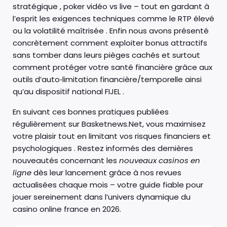
stratégique , poker vidéo vs live – tout en gardant à
l’esprit les exigences techniques comme le RTP élevé
ou la volatilité maîtrisée . Enfin nous avons présenté
concrètement comment exploiter bonus attractifs
sans tomber dans leurs pièges cachés et surtout
comment protéger votre santé financière grâce aux
outils d’auto‑limitation financière/temporelle ainsi
qu’au dispositif national FIJEL .
En suivant ces bonnes pratiques publiées
régulièrement sur Basketnews.Net, vous maximisez
votre plaisir tout en limitant vos risques financiers et
psychologiques . Restez informés des dernières
nouveautés concernant les
nouveaux casinos en
ligne
dès leur lancement grâce à nos revues
actualisées chaque mois – votre guide fiable pour
jouer sereinement dans l’univers dynamique du
casino online france en 2026.​