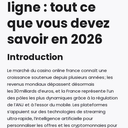
ligne : tout ce
que vous devez
savoir en 2026
Introduction
Le marché du casino online france connaît une
croissance soutenue depuis plusieurs années ; les
revenus mondiaux dépassent désormais
les 30 milliards d’euros, et la France représente l’un
des pôles les plus dynamiques grâce à la régulation
de l’ANJ et à l’essor du mobile. Les plateformes
s’appuient sur des technologies de streaming
ultra‑rapide, l’intelligence artificielle pour
personnaliser les offres et les cryptomonnaies pour