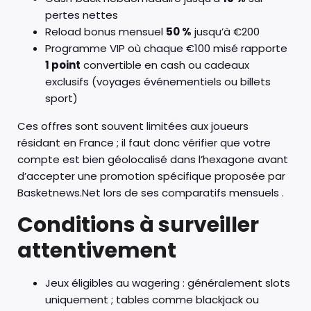
pertes nettes
Reload bonus mensuel
50 %
jusqu’à €200
Programme VIP où chaque €100 misé rapporte
1 point
convertible en cash ou cadeaux
exclusifs (voyages événementiels ou billets
sport)
Ces offres sont souvent limitées aux joueurs
résidant en France ; il faut donc vérifier que votre
compte est bien géolocalisé dans l’hexagone avant
d’accepter une promotion spécifique proposée par
Basketnews.Net lors de ses comparatifs mensuels .
Conditions à surveiller
attentivement
Jeux éligibles au wagering : généralement slots
uniquement ; tables comme blackjack ou