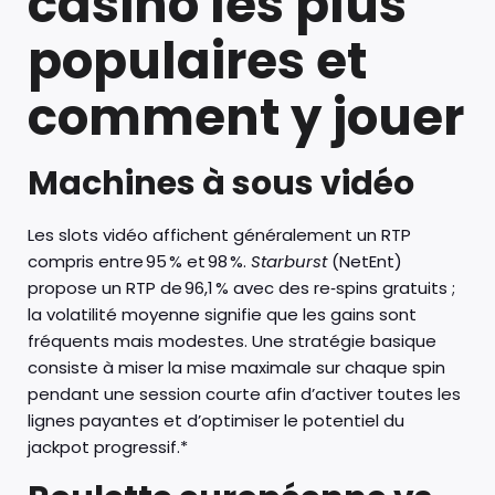
casino les plus
populaires et
comment y jouer
Machines à sous vidéo
Les slots vidéo affichent généralement un RTP
compris entre 95 % et 98 %.
Starburst
(NetEnt)
propose un RTP de 96,1 % avec des re‑spins gratuits ;
la volatilité moyenne signifie que les gains sont
fréquents mais modestes. Une stratégie basique
consiste à miser la mise maximale sur chaque spin
pendant une session courte afin d’activer toutes les
lignes payantes et d’optimiser le potentiel du
jackpot progressif.*