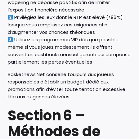
wagering ne dépasse pas 25x afin de limiter
l’exposition financière nécessaire
Privilégiez les jeux dont le RTP est élevé (>96 %)
lorsque vous remplissez ces exigences afin
d’augmenter vos chances théoriques
Utilisez les programmes VIP dès que possible ;
même si vous jouez modestement ils offrent
souvent un cashback mensuel garanti qui compense
partiellement les pertes éventuelles
Basketnews.Net conseille toujours aux joueurs
responsables d’établir un budget dédié aux
promotions afin d’éviter toute tentation excessive
liée aux exigences élevées.
Section 6 –
Méthodes de