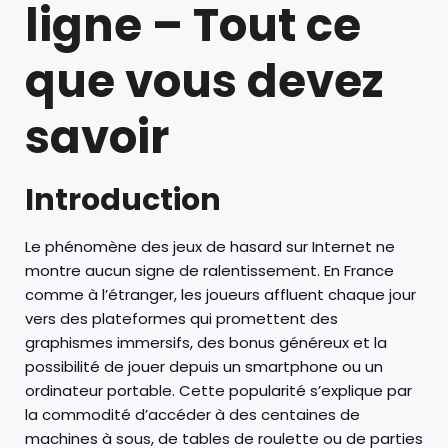
ligne – Tout ce
que vous devez
savoir
Introduction
Le phénomène des jeux de hasard sur Internet ne
montre aucun signe de ralentissement. En France
comme à l’étranger, les joueurs affluent chaque jour
vers des plateformes qui promettent des
graphismes immersifs, des bonus généreux et la
possibilité de jouer depuis un smartphone ou un
ordinateur portable. Cette popularité s’explique par
la commodité d’accéder à des centaines de
machines à sous, de tables de roulette ou de parties