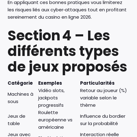
En appliquant ces bonnes pratiques vous limiterez
les risques liés aux cyber‑attaques tout en profitant
sereinement du casino en ligne 2026.
Section 4 – Les
différents types
de jeux proposés
Catégorie
Exemples
Particularités
Vidéo slots,
Retour au joueur (%)
Machines à
jackpots
variable selon le
sous
progressifs
thème
Roulette
Jeux de
Influence du bordier
européenne vs
table
sur la probabilité
américaine
Jeux avec
Interaction réelle