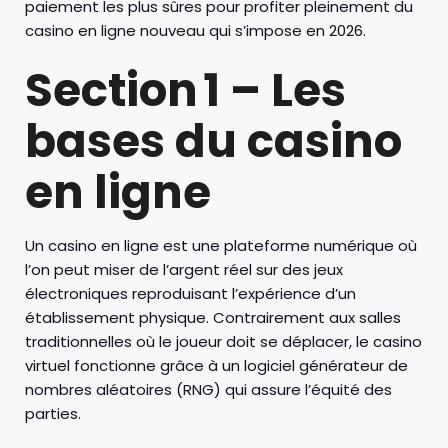
paiement les plus sûres pour profiter pleinement du
casino en ligne nouveau qui s’impose en 2026.
Section 1 – Les
bases du casino
en ligne
Un casino en ligne est une plateforme numérique où
l’on peut miser de l’argent réel sur des jeux
électroniques reproduisant l’expérience d’un
établissement physique. Contrairement aux salles
traditionnelles où le joueur doit se déplacer, le casino
virtuel fonctionne grâce à un logiciel générateur de
nombres aléatoires (RNG) qui assure l’équité des
parties.