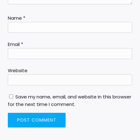
Name
*
Email
*
Website
Save my name, email, and website in this browser
for the next time I comment.