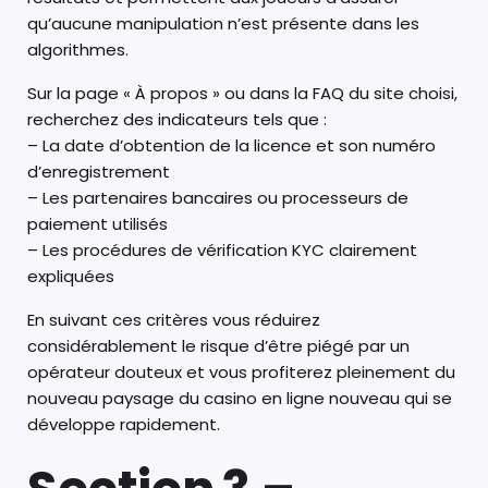
qu’aucune manipulation n’est présente dans les
algorithmes.
Sur la page « À propos » ou dans la FAQ du site choisi,
recherchez des indicateurs tels que :
– La date d’obtention de la licence et son numéro
d’enregistrement
– Les partenaires bancaires ou processeurs de
paiement utilisés
– Les procédures de vérification KYC clairement
expliquées
En suivant ces critères vous réduirez
considérablement le risque d’être piégé par un
opérateur douteux et vous profiterez pleinement du
nouveau paysage du casino en ligne nouveau qui se
développe rapidement.