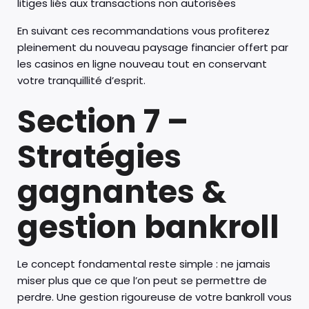
litiges liés aux transactions non autorisées
En suivant ces recommandations vous profiterez
pleinement du nouveau paysage financier offert par
les casinos en ligne nouveau tout en conservant
votre tranquillité d’esprit.
Section 7 –
Stratégies
gagnantes &
gestion bankroll
Le concept fondamental reste simple : ne jamais
miser plus que ce que l’on peut se permettre de
perdre. Une gestion rigoureuse de votre bankroll vous