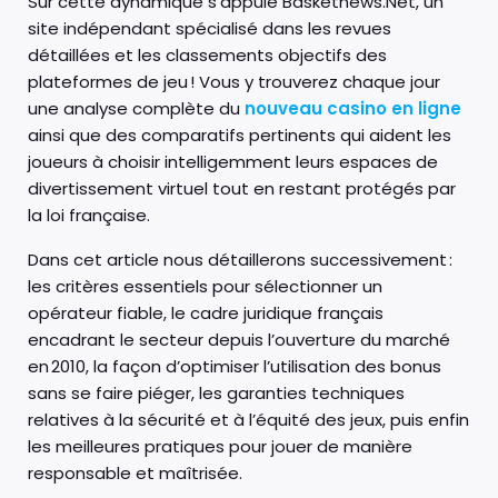
Sur cette dynamique s’appuie Basketnews.Net, un
site indépendant spécialisé dans les revues
détaillées et les classements objectifs des
plateformes de jeu ! Vous y trouverez chaque jour
une analyse complète du
nouveau casino en ligne
ainsi que des comparatifs pertinents qui aident les
joueurs à choisir intelligemment leurs espaces de
divertissement virtuel tout en restant protégés par
la loi française.
Dans cet article nous détaillerons successivement :
les critères essentiels pour sélectionner un
opérateur fiable, le cadre juridique français
encadrant le secteur depuis l’ouverture du marché
en 2010, la façon d’optimiser l’utilisation des bonus
sans se faire piéger, les garanties techniques
relatives à la sécurité et à l’équité des jeux, puis enfin
les meilleures pratiques pour jouer de manière
responsable et maîtrisée.