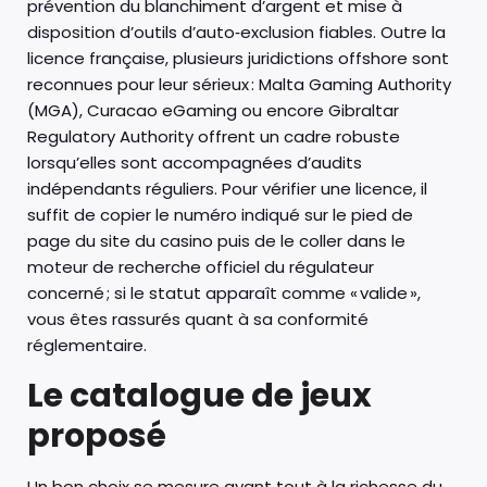
prévention du blanchiment d’argent et mise à
disposition d’outils d’auto‑exclusion fiables. Outre la
licence française, plusieurs juridictions offshore sont
reconnues pour leur sérieux : Malta Gaming Authority
(MGA), Curacao eGaming ou encore Gibraltar
Regulatory Authority offrent un cadre robuste
lorsqu’elles sont accompagnées d’audits
indépendants réguliers. Pour vérifier une licence, il
suffit de copier le numéro indiqué sur le pied de
page du site du casino puis de le coller dans le
moteur de recherche officiel du régulateur
concerné ; si le statut apparaît comme « valide »,
vous êtes rassurés quant à sa conformité
réglementaire.
Le catalogue de jeux
proposé
Un bon choix se mesure avant tout à la richesse du