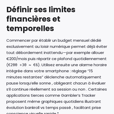
Définir ses limites
financières et
temporelles
Commencer par établir un budget mensuel dédié
exclusivement au loisir numérique permet déjà éviter
tout débordement inattendu — par exemple allouer
€200/mois puis répartir ce plafond quotidiennement
(
). Utilisez ensuite une alarme horaire
€200 ÷30 ≈ €6
intégrée dans votre smartphone : réglage “15
minutes restantes” déclenche automatiquement
pause lorsqu’elle sonne , obligeant chacun à évaluer
s’il continue réellement sa session ou non . Certaines
applications tierces comme Gambler’s Tracker
proposent même graphiques quotidiens illustrant
évolution bankroll vs temps passé , facilitant prise
conscience visuelle rapide.*