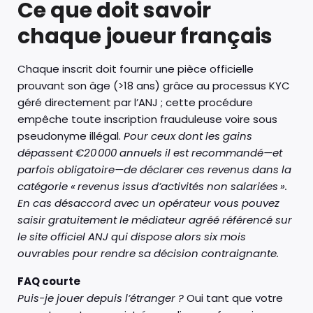
Ce que doit savoir
chaque joueur français
Chaque inscrit doit fournir une pièce officielle
prouvant son âge (>18 ans) grâce au processus KYC
géré directement par l’ANJ ; cette procédure
empêche toute inscription frauduleuse voire sous
pseudonyme illégal.
Pour ceux dont les gains
dépassent €20 000 annuels il est recommandé—et
parfois obligatoire—de déclarer ces revenus dans la
catégorie « revenus issus d’activités non salariées ».
En cas désaccord avec un opérateur vous pouvez
saisir gratuitement le médiateur agréé référencé sur
le site officiel ANJ qui dispose alors six mois
ouvrables pour rendre sa décision contraignante.
FAQ courte
Puis-je jouer depuis l’étranger ?
Oui tant que votre