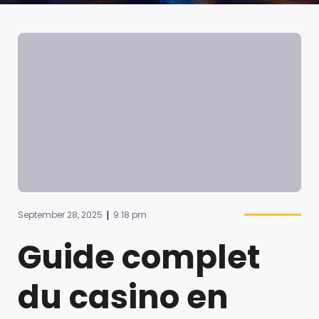
|
September 28, 2025
9:18 pm
Guide complet
du casino en