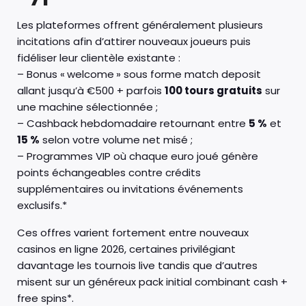
Les plateformes offrent généralement plusieurs
incitations afin d’attirer nouveaux joueurs puis
fidéliser leur clientèle existante :
– Bonus « welcome » sous forme match deposit
allant jusqu’à €500 + parfois
100 tours gratuits
sur
une machine sélectionnée ;
– Cashback hebdomadaire retournant entre
5 %
et
15 %
selon votre volume net misé ;
– Programmes VIP où chaque euro joué génère
points échangeables contre crédits
supplémentaires ou invitations événements
exclusifs.*
Ces offres varient fortement entre nouveaux
casinos en ligne 2026, certaines privilégiant
davantage les tournois live tandis que d’autres
misent sur un généreux pack initial combinant cash +
free spins*.