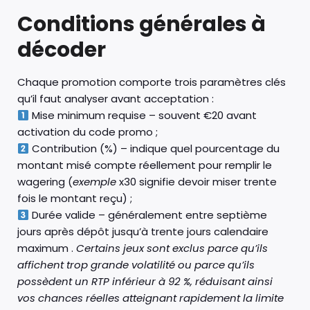
Conditions générales à
décoder
Chaque promotion comporte trois paramètres clés
qu’il faut analyser avant acceptation :
Mise minimum requise – souvent €20 avant
activation du code promo ;
Contribution (%) – indique quel pourcentage du
montant misé compte réellement pour remplir le
wagering (
exemple
x30 signifie devoir miser trente
fois le montant reçu) ;
Durée valide – généralement entre septième
jours après dépôt jusqu’à trente jours calendaire
maximum .
Certains jeux sont exclus parce qu’ils
affichent trop grande volatilité ou parce qu’ils
possèdent un RTP inférieur à 92 %, réduisant ainsi
vos chances réelles atteignant rapidement la limite