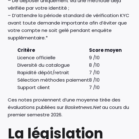
– De déposer uniquement via une méthode déjà
vérifiée par votre identité ;
– D’attendre la période standard de vérification KYC
avant toute demande importante afin d’éviter que
votre compte ne soit gelé pendant enquête
supplémentaire.*
Critère
Score moyen
Licence officielle
9 /10
Diversité du catalogue
8 /10
Rapidité dépôt/retrait
7 /10
Sélection méthodes paiement
8 /10
Support client
7 /10
Ces notes proviennent d’une moyenne tirée des
évaluations publiées sur
Basketnews.Net
au cours du
premier semestre 2026.
La législation