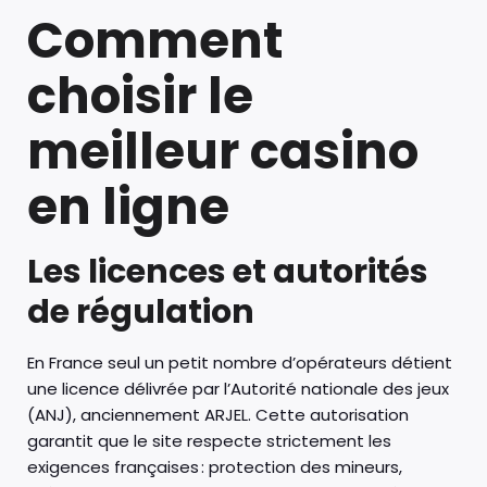
Comment
choisir le
meilleur casino
en ligne
Les licences et autorités
de régulation
En France seul un petit nombre d’opérateurs détient
une licence délivrée par l’Autorité nationale des jeux
(ANJ), anciennement ARJEL. Cette autorisation
garantit que le site respecte strictement les
exigences françaises : protection des mineurs,