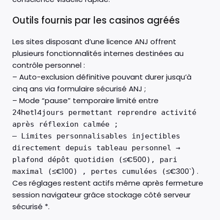
Outils fournis par les casinos agréés
Les sites disposant d’une licence ANJ offrent
plusieurs fonctionnalités internes destinées au
contrôle personnel :
– Auto-exclusion définitive pouvant durer jusqu’à
cinq ans via formulaire sécurisé ANJ ;
– Mode “pause” temporaire limité entre
h
14
24
et
jours permettant reprendre activité
après réflexion calmée ;
– Limites personnalisables injectibles
directement depuis tableau personnel →
≤€500
plafond dépôt quotidien (
), pari
≤€100
≤€300`) .
maximal (
) , pertes cumulées (
Ces réglages restent actifs même après fermeture
session navigateur grâce stockage côté serveur
sécurisé *.