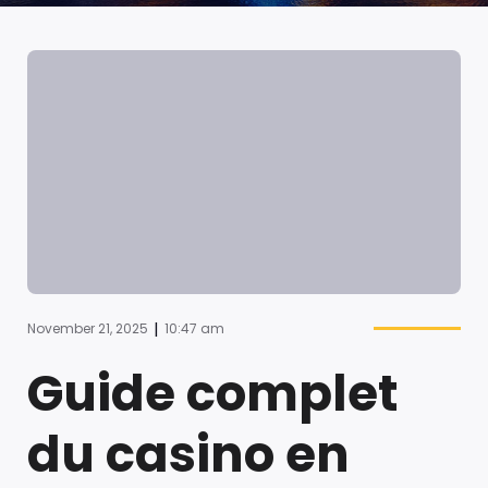
|
November 21, 2025
10:47 am
Guide complet
du casino en