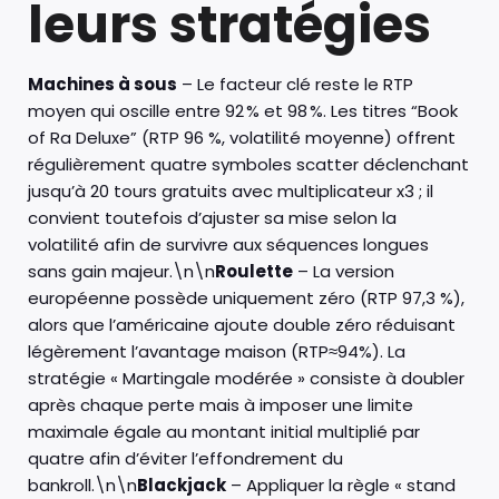
leurs stratégies
Machines à sous
– Le facteur clé reste le RTP
moyen qui oscille entre 92 % et 98 %. Les titres “Book
of Ra Deluxe” (RTP 96 %, volatilité moyenne) offrent
régulièrement quatre symboles scatter déclenchant
jusqu’à 20 tours gratuits avec multiplicateur x3 ; il
convient toutefois d’ajuster sa mise selon la
volatilité afin de survivre aux séquences longues
sans gain majeur.\n\n
Roulette
– La version
européenne possède uniquement zéro (RTP 97,3 %),
alors que l’américaine ajoute double zéro réduisant
légèrement l’avantage maison (
RTP≈94%). La
stratégie « Martingale modérée » consiste à doubler
après chaque perte mais à imposer une limite
maximale égale au montant initial multiplié par
quatre afin d’éviter l’effondrement du
bankroll.\n\n
Blackjack
– Appliquer la règle « stand