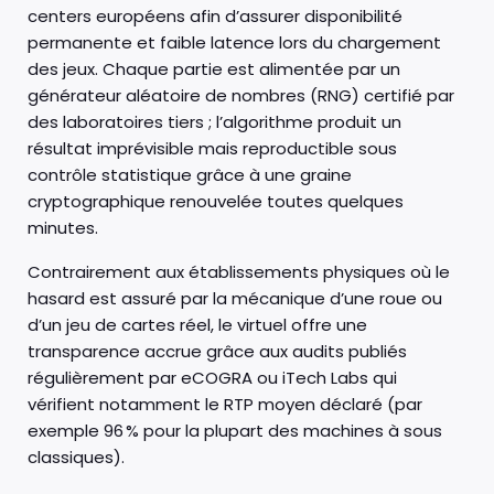
centers européens afin d’assurer disponibilité
permanente et faible latence lors du chargement
des jeux. Chaque partie est alimentée par un
générateur aléatoire de nombres (RNG) certifié par
des laboratoires tiers ; l’algorithme produit un
résultat imprévisible mais reproductible sous
contrôle statistique grâce à une graine
cryptographique renouvelée toutes quelques
minutes.
Contrairement aux établissements physiques où le
hasard est assuré par la mécanique d’une roue ou
d’un jeu de cartes réel, le virtuel offre une
transparence accrue grâce aux audits publiés
régulièrement par eCOGRA ou iTech Labs qui
vérifient notamment le RTP moyen déclaré (par
exemple 96 % pour la plupart des machines à sous
classiques).