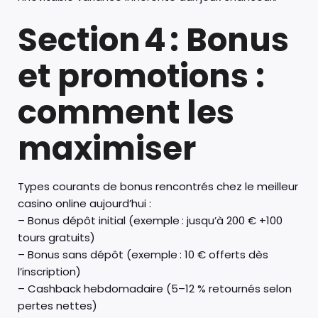
Section 4 : Bonus
et promotions :
comment les
maximiser
Types courants de bonus rencontrés chez le meilleur
casino online aujourd’hui :
– Bonus dépôt initial (exemple : jusqu’à 200 € +100
tours gratuits)
– Bonus sans dépôt (exemple : 10 € offerts dès
l’inscription)
– Cashback hebdomadaire (5–12 % retournés selon
pertes nettes)