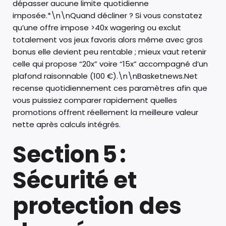
dépasser aucune limite quotidienne
imposée.*\n\nQuand décliner ? Si vous constatez
qu’une offre impose >40x wagering ou exclut
totalement vos jeux favoris alors même avec gros
bonus elle devient peu rentable ; mieux vaut retenir
celle qui propose “20x” voire “15x” accompagné d’un
plafond raisonnable (
100 €).\n\nBasketnews.Net
recense quotidiennement ces paramètres afin que
vous puissiez comparer rapidement quelles
promotions offrent réellement la meilleure valeur
nette après calculs intégrés.
Section 5 :
Sécurité et
protection des