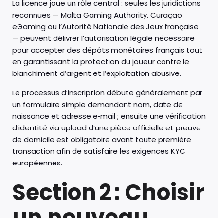
La licence joue un rôle central : seules les juridictions
reconnues — Malta Gaming Authority, Curaçao
eGaming ou l’Autorité Nationale des Jeux française
— peuvent délivrer l’autorisation légale nécessaire
pour accepter des dépôts monétaires français tout
en garantissant la protection du joueur contre le
blanchiment d’argent et l’exploitation abusive.
Le processus d’inscription débute généralement par
un formulaire simple demandant nom, date de
naissance et adresse e‑mail ; ensuite une vérification
d’identité via upload d’une pièce officielle et preuve
de domicile est obligatoire avant toute première
transaction afin de satisfaire les exigences KYC
européennes.
Section 2 : Choisir
un nouveau