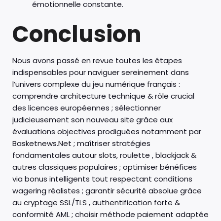
émotionnelle constante.
Conclusion
Nous avons passé en revue toutes les étapes
indispensables pour naviguer sereinement dans
l’univers complexe du jeu numérique français :
comprendre architecture technique & rôle crucial
des licences européennes ; sélectionner
judicieusement son nouveau site grâce aux
évaluations objectives prodiguées notamment par
Basketnews.Net ; maîtriser stratégies
fondamentales autour slots, roulette , blackjack &
autres classiques populaires ; optimiser bénéfices
via bonus intelligents tout respectant conditions
wagering réalistes ; garantir sécurité absolue grâce
au cryptage SSL/TLS , authentification forte &
conformité AML ; choisir méthode paiement adaptée