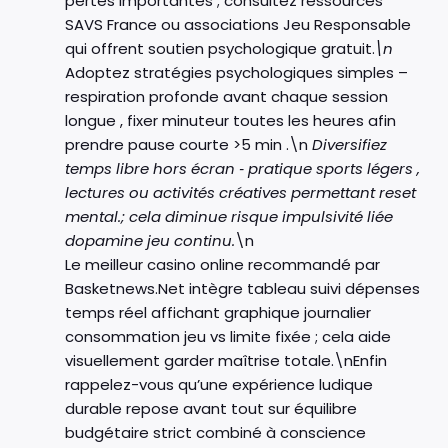
pertes importantes ; consultez ressources
SAVS France ou associations Jeu Responsable
qui offrent soutien psychologique gratuit.
\n
Adoptez stratégies psychologiques simples ­–
respiration profonde avant chaque session
longue , fixer minuteur toutes les heures afin
prendre pause courte >5 min .\n
Diversifiez
temps libre hors écran ‑ pratique sports légers ,
lectures ou activités créatives permettant reset
mental.; cela diminue risque impulsivité liée
dopamine jeu continu.
\n
Le meilleur casino online recommandé par
Basketnews.Net intègre tableau suivi dépenses
temps réel affichant graphique journalier
consommation jeu vs limite fixée ; cela aide
visuellement garder maîtrise totale.\nEnfin
rappelez-vous qu’une expérience ludique
durable repose avant tout sur équilibre
budgétaire strict combiné à conscience