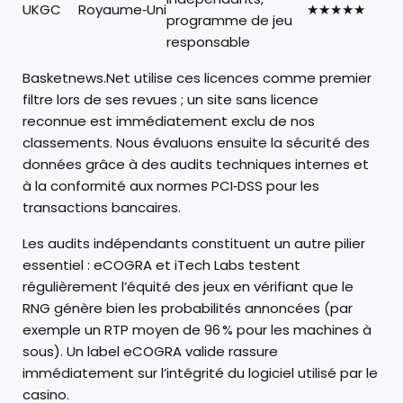
UKGC
Royaume‑Uni
★★★★★
programme de jeu
responsable
Basketnews.Net utilise ces licences comme premier
filtre lors de ses revues ; un site sans licence
reconnue est immédiatement exclu de nos
classements. Nous évaluons ensuite la sécurité des
données grâce à des audits techniques internes et
à la conformité aux normes PCI‑DSS pour les
transactions bancaires.
Les audits indépendants constituent un autre pilier
essentiel : eCOGRA et iTech Labs testent
régulièrement l’équité des jeux en vérifiant que le
RNG génère bien les probabilités annoncées (par
exemple un RTP moyen de 96 % pour les machines à
sous). Un label eCOGRA valide rassure
immédiatement sur l’intégrité du logiciel utilisé par le
casino.