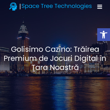
Open toolbar
Golisimo Cazino: Trăirea
Premium de Jocuri Digital în
Ţara Noastră