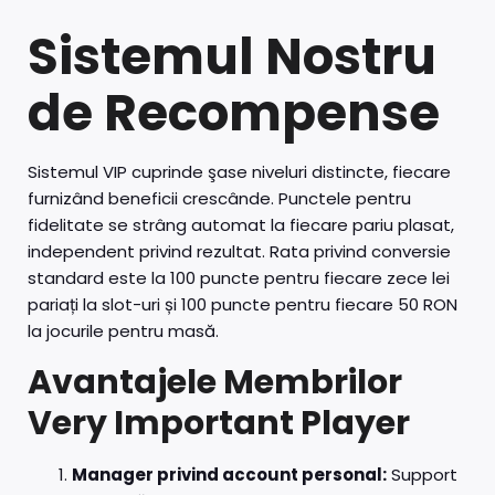
Sistemul Nostru
de Recompense
Sistemul VIP cuprinde şase niveluri distincte, fiecare
furnizând beneficii crescânde. Punctele pentru
fidelitate se strâng automat la fiecare pariu plasat,
independent privind rezultat. Rata privind conversie
standard este la 100 puncte pentru fiecare zece lei
pariați la slot-uri și 100 puncte pentru fiecare 50 RON
la jocurile pentru masă.
Avantajele Membrilor
Very Important Player
Manager privind account personal:
Support