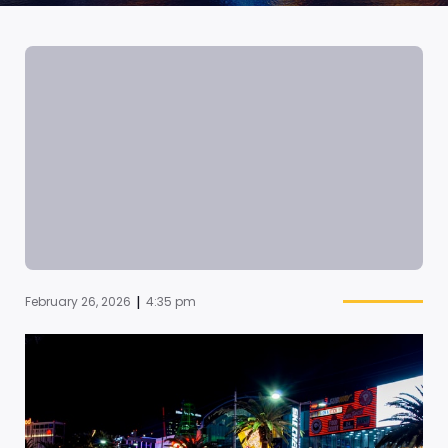
|
February 26, 2026
4:35 pm