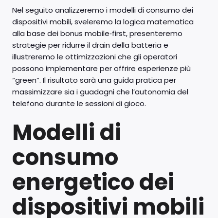
Nel seguito analizzeremo i modelli di consumo dei
dispositivi mobili, sveleremo la logica matematica
alla base dei bonus mobile‑first, presenteremo
strategie per ridurre il drain della batteria e
illustreremo le ottimizzazioni che gli operatori
possono implementare per offrire esperienze più
“green”. Il risultato sarà una guida pratica per
massimizzare sia i guadagni che l’autonomia del
telefono durante le sessioni di gioco.
Modelli di
consumo
energetico dei
dispositivi mobili