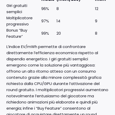
Giri gratuiti
96%
8
12
semplici
Moltiplicatore
97%
14
9
progressivo
Bonus “Buy
99%
20
8
Feature”
L’indice EV/mWh permette di confrontare
direttamente l’efficienza economica rispetto al
dispendio energetico. I giri gratuiti semplici
emergono come la soluzione più vantaggiosa:
offrono un alto ritorno atteso con un consumo
contenuto grazie alla minore complessità grafica
richiesta dalla CPU/GPU durante l’attivazione del
round gratuito. I moltiplicatori progressivi aumentano
notevolmente l’entusiasmo del giocatore ma
richiedono animazioni più elaborate e quindi più
energia; infine i “Buy Feature” consentono al
giocatore di acquistare direttamente un round