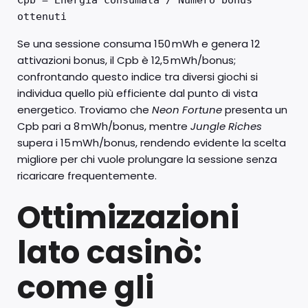
Cpb = Energia consumata / Numero bonus
ottenuti
Se una sessione consuma 150 mWh e genera 12
attivazioni bonus, il Cpb è 12,5 mWh/bonus;
confrontando questo indice tra diversi giochi si
individua quello più efficiente dal punto di vista
energetico. Troviamo che
Neon Fortune
presenta un
Cpb pari a 8 mWh/bonus, mentre
Jungle Riches
supera i 15 mWh/bonus, rendendo evidente la scelta
migliore per chi vuole prolungare la sessione senza
ricaricare frequentemente.
Ottimizzazioni
lato casinò:
come gli