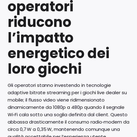
operatori
riducono
l’impatto
energetico dei
loro giochi
Gli operatori stanno investendo in tecnologie
adaptive bitrate streaming per i giochi live dealer su
mobile; il flusso video viene ridimensionato
dinamicamente da 1080p a 480p quando il segnale
Wi‑Fi cala sotto una soglia definita dal client. Questo
abbassa drasticamente il consumo radio‑modem da
circa 0,7 W a 0,35 W, mantenendo comunque una
qualità accettabile per l’esperienza utente.