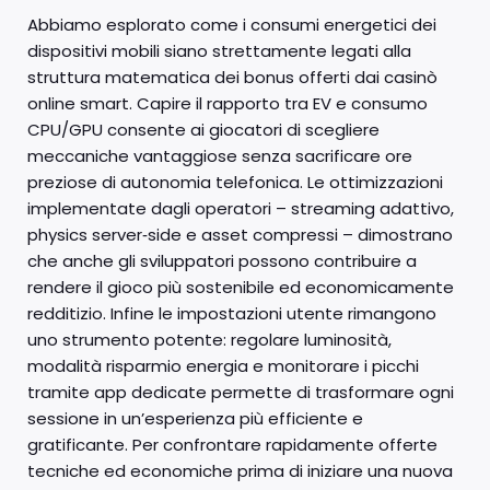
Abbiamo esplorato come i consumi energetici dei
dispositivi mobili siano strettamente legati alla
struttura matematica dei bonus offerti dai casinò
online smart. Capire il rapporto tra EV e consumo
CPU/GPU consente ai giocatori di scegliere
meccaniche vantaggiose senza sacrificare ore
preziose di autonomia telefonica. Le ottimizzazioni
implementate dagli operatori – streaming adattivo,
physics server‑side e asset compressi – dimostrano
che anche gli sviluppatori possono contribuire a
rendere il gioco più sostenibile ed economicamente
redditizio. Infine le impostazioni utente rimangono
uno strumento potente: regolare luminosità,
modalità risparmio energia e monitorare i picchi
tramite app dedicate permette di trasformare ogni
sessione in un’esperienza più efficiente e
gratificante. Per confrontare rapidamente offerte
tecniche ed economiche prima di iniziare una nuova