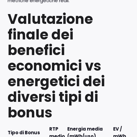
metriche energetiche reali.
Valutazione
finale dei
benefici
economici vs
energetici dei
diversi tipi di
bonus
RTP
Energia media
EV /
Tipo di Bonus
medio
(mWh/uso)
mWh