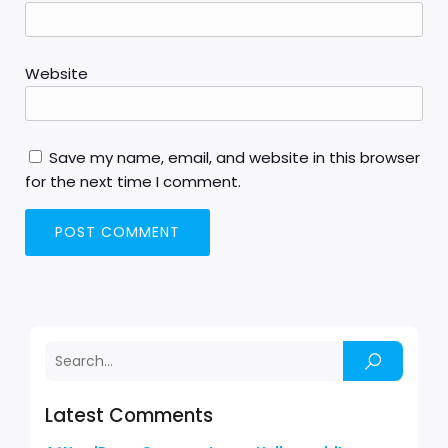
Website
Save my name, email, and website in this browser
for the next time I comment.
Latest Comments