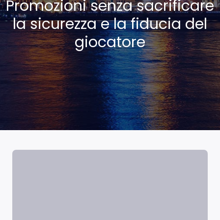
Promozioni senza sacrificare
la sicurezza e la fiducia del
giocatore