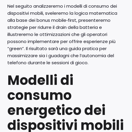
Nel seguito analizzeremo i modelli di consumo dei
dispositivi mobili, sveleremo la logica matematica
alla base dei bonus mobile‑first, presenteremo
strategie per ridurre il drain della batteria e
illustreremo le ottimizzazioni che gli operatori
possono implementare per offrire esperienze più
“green”. Il risultato sarà una guida pratica per
massimizzare sia i guadagni che l’autonomia del
telefono durante le sessioni di gioco.
Modelli di
consumo
energetico dei
dispositivi mobili