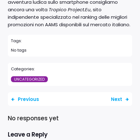
avventura ludica sullo smartphone consigliamo
ancora una volta
Tropico Project.Eu
, sito
indipendente specializzato nel ranking delle migliori
promozioni non AAMS disponibili sul mercato italiano.​
Tags:
No tags
Categories:
UNCATEGORIZED
Previous
Next
No responses yet
Leave a Reply