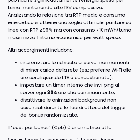
turno mantenendo alto l’EV complessivo.
Analizzando la relazione tra RTP medio e consumo
energetico si ottiene una soglia ottimale: puntare su
linee con RTP ≥ 96 % ma con consumo < 10 mWh/turno
massimizza il ritorno economico per watt speso.
Altri accorgimenti includono:
sincronizzare le richieste al server nei momenti
di minor carico della rete (es.: preferire Wi‑Fi alle
ore serali quando LTE è congestionato);
impostare un timer interno che invii ping al
server ogni
30 s
anziché continuamente;
disattivare le animazioni background non
essenziali durante le fasi di attesa del trigger
del bonus randomizzato.
Il “cost‑per‑bonus” (Cpb) è una metrica utile: