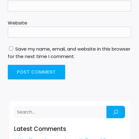
Website
Save my name, email, and website in this browser
for the next time I comment.
Latest Comments