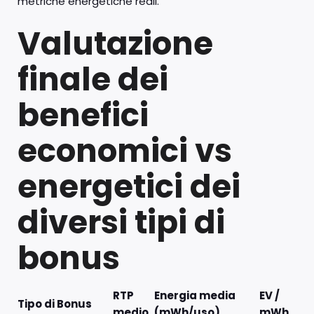
metriche energetiche reali.
Valutazione
finale dei
benefici
economici vs
energetici dei
diversi tipi di
bonus
RTP
Energia media
EV /
Tipo di Bonus
medio
(mWh/uso)
mWh