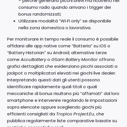
– perché generano picchi brevi ma ricorrenti nel
consumo radio quando arrivano i trigger dei
bonus randomizzati;
Utilizzare modalità “Wi‑Fi only” se disponibile
nella zona domestica o lavorativa.
Per monitorare in tempo reale il consumo è possibile
affidarsi alle app native come “Batteria” su iOS o
“Battery Historian” su Android; alternative terze
come
AccuBattery
o
GSam Battery Monitor
offrono
grafici dettagliati che evidenziano picchi associati a
jackpot o moltiplicatori elevati nei giochi live dealer.
Interpretando questi dati gli utenti possono
identificare rapidamente quali titoli o quali
meccaniche di bonus risultano più “affamati” dal loro
smartphone e intervenire regolando le impostazioni
sopra elencate oppure scegliendo giochi più
efficienti consigliati da
Tropico Project.Eu
, che
pubblica regolarmente liste comparative basate su