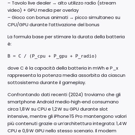
– Tavolo live dealer → alto utilizzo radio (stream
video) + GPU media per overlay
– Gioco con bonus animati → picco simultaneo su
CPU/GPU durante l’attivazione del bonus
La formula base per stimare la durata della batteria
è:
B = C / (P_cpu + P_gpu + P_radio)
dove C è la capacità della batteria in mWh e P_x
rappresenta la potenza media assorbita da ciascun
sottosistema durante il gameplay.
Confrontando dati recenti (2024) troviamo che gli
smartphone Android medio‑high‑end consumano
circa 1,8 W su CPU e 1,2 W su GPU durante slot
intensive, mentre gli iPhone 15 Pro mantengono valori
più contenuti grazie a un’architettura integrata: 1,4 W
CPU e 0,9 W GPU nello stesso scenario. Il modem