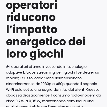
operatori
riducono
l’impatto
energetico dei
loro giochi
Gli operatori stanno investendo in tecnologie
adaptive bitrate streaming per i giochi live dealer su
mobile; il flusso video viene ridimensionato
dinamicamente da 1080p a 480p quando il segnale
Wi‑Fi cala sotto una soglia definita dal client. Questo
abbassa drasticamente il consumo radio‑modem da
circa 0,7 W a 0,35 W, mantenendo comunque una
qualità accettabile per l’esperienza utente.