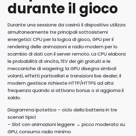
durante il gioco
Durante una sessione da casinò il dispositivo utilizza
simultaneamente tre principali sottosistemi
energetici: CPU per la logica di gioco, GPU per il
rendering delle animazioni e radio‑modem per lo
scambio di dati con il server remoto. La CPU elabora
le probabilità di vincita, l’EV dei giri gratuiti e le
meccaniche di wagering; la GPU disegna simboli
volanti, effetti particellari e transizioni live dealer; il
modem gestisce richieste HTTP/HTTPS ad alta
frequenza quando si attivano bonus o si aggiorna il
saldo.
Diagramma ipotetico – ciclo della batteria in tre
scenari tipici
– Slot con animazioni leggere → picco moderato su
GPU, consumo radio minimo