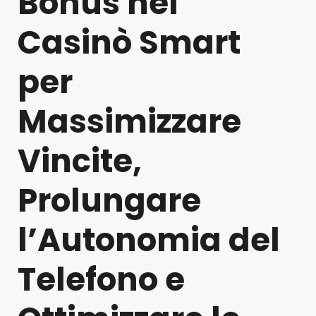
Bonus nei
Casinò Smart
per
Massimizzare
Vincite,
Prolungare
l’Autonomia del
Telefono e