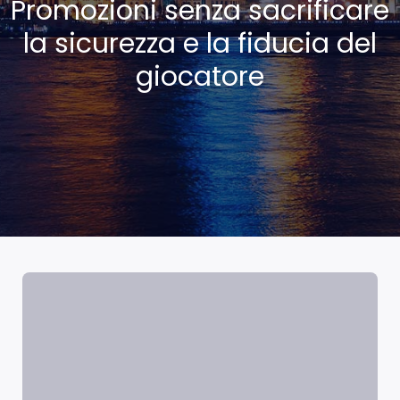
Promozioni senza sacrificare
la sicurezza e la fiducia del
giocatore