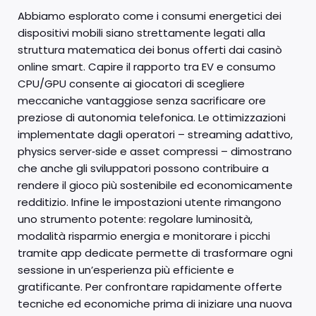
Abbiamo esplorato come i consumi energetici dei
dispositivi mobili siano strettamente legati alla
struttura matematica dei bonus offerti dai casinò
online smart. Capire il rapporto tra EV e consumo
CPU/GPU consente ai giocatori di scegliere
meccaniche vantaggiose senza sacrificare ore
preziose di autonomia telefonica. Le ottimizzazioni
implementate dagli operatori – streaming adattivo,
physics server‑side e asset compressi – dimostrano
che anche gli sviluppatori possono contribuire a
rendere il gioco più sostenibile ed economicamente
redditizio. Infine le impostazioni utente rimangono
uno strumento potente: regolare luminosità,
modalità risparmio energia e monitorare i picchi
tramite app dedicate permette di trasformare ogni
sessione in un’esperienza più efficiente e
gratificante. Per confrontare rapidamente offerte
tecniche ed economiche prima di iniziare una nuova