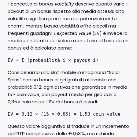
Il concetto di
bonus volatility
descrive quanto varia il
payout di un bonus rispetto alla media attesa; alta
volatilità significa premi rari ma potenzialmente
enormi, mentre bassa volatilità offre piccoli ma
frequenti guadagni. L’
expected value
(EV) è invece la
media ponderata del valore monetario atteso da un
bonus ed è calcolato come:
EV = Σ (probabilità_i × payout_i)
Consideriamo una slot mobile immaginaria “Solar
Spins” con un bonus di giri gratuiti attivabile con
probabilità 0,12; ogni attivazione garantisce in media
15 × coin value, con payout medio per giro pari a
0,85 × coin value. L’EV del bonus è quindi:
EV = 0,12 × (15 × 0,85) = 1,53 coin value
Questo valore aggiuntivo si traduce in un incremento
dell’RTP complessivo dello +0,53 %, ma richiede