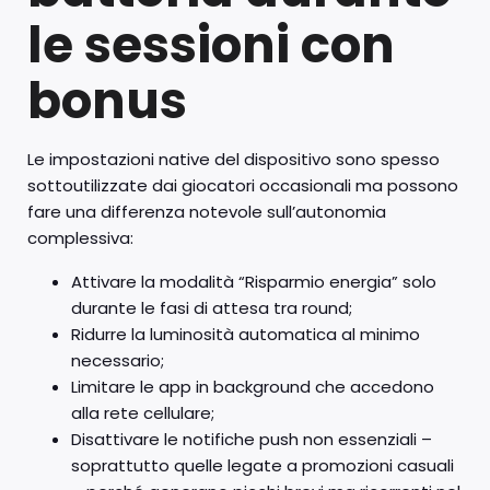
le sessioni con
bonus
Le impostazioni native del dispositivo sono spesso
sottoutilizzate dai giocatori occasionali ma possono
fare una differenza notevole sull’autonomia
complessiva:
Attivare la modalità “Risparmio energia” solo
durante le fasi di attesa tra round;
Ridurre la luminosità automatica al minimo
necessario;
Limitare le app in background che accedono
alla rete cellulare;
Disattivare le notifiche push non essenziali –
soprattutto quelle legate a promozioni casuali