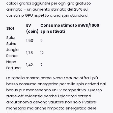
calcoli grafici aggiuntivi per ogni giro gratuito
animato – un aumento stimato del 25 % sul
consumo GPU rispetto a una spin standard.
EV
Consumo stimato mWh/1000
Slot
(coin)
spin attivati
Solar
1,53
9
Spins
Jungle
1,78
12
Riches
Neon
1,42
7
Fortune
La tabella mostra come
Neon Fortune
offra il più
basso consumo energetico per mille spin attivati dal
bonus pur mantenendo un EV competitivo. Questo
trade‑off evidenzia perché i giocatori attenti
all’autonomia devono valutare non solo il valore
monetario ma anche l’impatto energetico delle