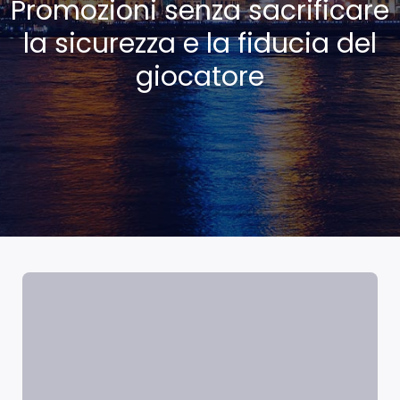
Promozioni senza sacrificare
la sicurezza e la fiducia del
giocatore