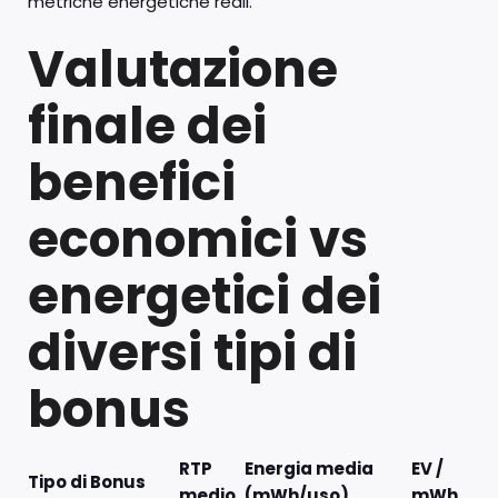
metriche energetiche reali.
Valutazione
finale dei
benefici
economici vs
energetici dei
diversi tipi di
bonus
RTP
Energia media
EV /
Tipo di Bonus
medio
(mWh/uso)
mWh