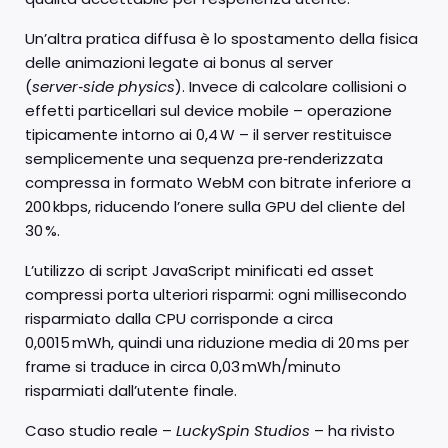
Un’altra pratica diffusa è lo spostamento della fisica
delle animazioni legate ai bonus al server
(
server‑side physics
). Invece di calcolare collisioni o
effetti particellari sul device mobile – operazione
tipicamente intorno ai 0,4 W – il server restituisce
semplicemente una sequenza pre‑renderizzata
compressa in formato WebM con bitrate inferiore a
200 kbps, riducendo l’onere sulla GPU del cliente del
30 %.
L’utilizzo di script JavaScript minificati ed asset
compressi porta ulteriori risparmi: ogni millisecondo
risparmiato dalla CPU corrisponde a circa
0,0015 mWh, quindi una riduzione media di 20 ms per
frame si traduce in circa 0,03 mWh/minuto
risparmiati dall’utente finale.
Caso studio reale –
LuckySpin Studios
– ha rivisto