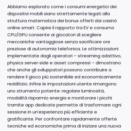
Abbiamo esplorato come i consumi energetici dei
dispositivi mobili siano strettamente legati alla
struttura matematica dei bonus offerti dai casinò
online smart. Capire il rapporto tra EV e consumo
CPU/GPU consente ai giocatori di scegliere
meccaniche vantaggiose senza sacrificare ore
preziose di autonomia telefonica. Le ottimizzazioni
implementate dagli operatori – streaming adattivo,
physics server‑side e asset compressi – dimostrano
che anche gli sviluppatori possono contribuire a
rendere il gioco più sostenibile ed economicamente
redditizio. Infine le impostazioni utente rimangono
uno strumento potente: regolare luminosità,
modalità risparmio energia e monitorare i picchi
tramite app dedicate permette di trasformare ogni
sessione in un’esperienza più efficiente e
gratificante. Per confrontare rapidamente offerte
tecniche ed economiche prima di iniziare una nuova