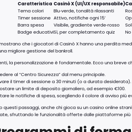
Caratteristica
Casinò X (UI/UX responsabile)
Ca
Tema colori
Blu‑verde, tonalità rilassanti
Ros
Timer sessione
Attivo, notifiche ogni 15’
Opz
Barra spesa
Visibile, gradiente verde‑rosso
So
Badge educativi
Sì, per completamento quiz
No
ti mostrano che i giocatori di Casinò X hanno una perdita media
una migliore gestione del bankroll.
tenti, la personalizzazione è fondamentale. Ecco una breve chec
edere al “Centro Sicurezza” dal menu principale.
vare il timer di sessione a 30 minuti (o a durata desiderata).
ostare un limite di deposito giornaliero, ad esempio €100.
itare le notifiche di spesa, scegliendo il colore di avviso più 
questi passaggi, anche chi gioca su un casino online stranier
late, sfruttando le funzionalità offerte dalle piattaforme pi