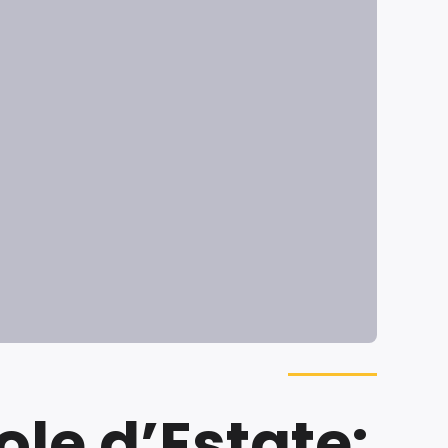
le d’Estate: