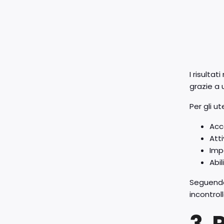
I risulta
grazie a 
Per gli u
Acc
Atti
Imp
Abil
Seguendo 
incontrol