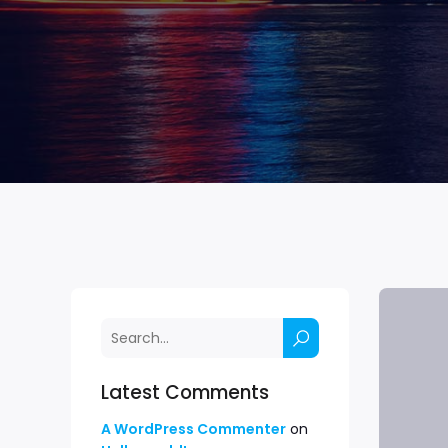
Latest Comments
A WordPress Commenter
on