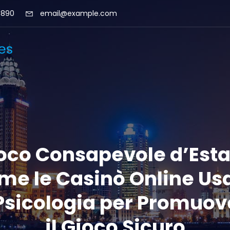
 890
email@example.com
oco Consapevole d’Esta
me le Casinò Online Us
 Psicologia per Promuov
il Gioco Sicuro