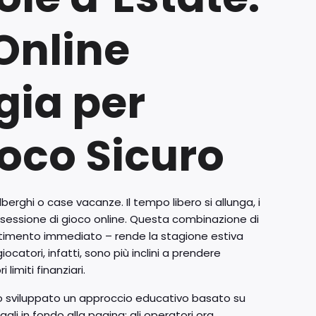
Online
gia per
oco Sicuro
berghi o case vacanze. Il tempo libero si allunga, i
a sessione di gioco online. Questa combinazione di
vertimento immediato – rende la stagione estiva
ocatori, infatti, sono più inclini a prendere
 limiti finanziari.
o sviluppato un approccio educativo basato su
legali in fondo alla pagina: gli operatori ora