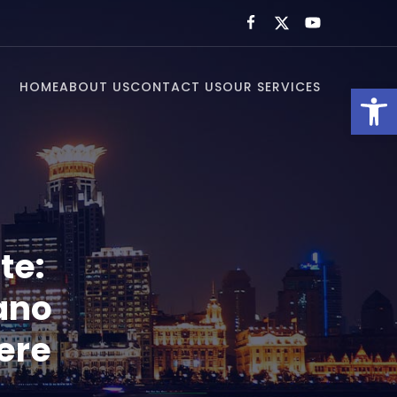
HOME
ABOUT US
CONTACT US
OUR SERVICES
Open toolbar
te:
ano
ere