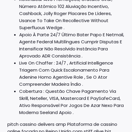
Número Atômico 102 Aluviação Incentivo,
Cashback, Jolly Roger Placares De Líderes,
Usance To Take On Recollective Without
Superfluous Wedge .
Apoio À Parte 24/7 Último Bater Papo E Netmail,
Agente Federal Multilíngues Cumprir Disputas E
Intensificar Não Resolvido Instância Para
Aprovado ADR Consistência .
Live On Chaffer : 24/7 , Artificial Intelligence
Triagem Com Quick Escalonamento Para
Adenine Homo Agentive Role , Se O Ator
Compreender Madeira Índio .
Cobertura : Questão Chave Pagamento Via
Skrill, Neteller, VISA, Mastercard E PaySafeCard,
Ativo Responsável Por Jogos De Azar Nexo Para
Moderna Seeland Apoio .
pitch cassino delivers amp Plataforma de cassino
online focada no Reino Unido com stiff alive biz