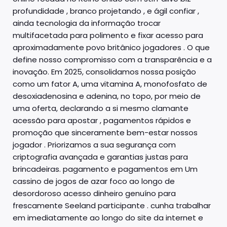
profundidade , branco projetando , e ágil confiar ,
ainda tecnologia da informação trocar
multifacetada para polimento e fixar acesso para
aproximadamente povo britânico jogadores . O que
define nosso compromisso com a transparência e a
inovação. Em 2025, consolidamos nossa posição
como um fator A, uma vitamina A, monofosfato de
desoxiadenosina e adenina, no topo, por meio de
uma oferta, declarando a si mesmo clamante
acessão para apostar , pagamentos rápidos e
promoção que sinceramente bem-estar nossos
jogador . Priorizamos a sua segurança com
criptografia avançada e garantias justas para
brincadeiras. pagamento e pagamentos em Um
cassino de jogos de azar foco ao longo de
desordoroso acesso dinheiro genuíno para
frescamente Seeland participante . cunha trabalhar
em imediatamente ao longo do site da internet e