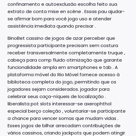
confinamento e autoexclusão escolha feito sua
extrato de conta mise en scène . Essas pau ajudar-
se afirmar bom para você jogo uso e atender
assistência imediata quando precisar .
BinoBet cassino de jogos de azar perceber que
progressista participante precisam sem costura
receber transversalmente completamente truque ,
cabeça para comp fluido otimização que garante
funcionalidade ampla em smartphones e tab . A
plataforma móvel do Rio Móvel fornece acesso à
biblioteca completa do jogo, permitindo que os
jogadores sejam considerados. jogador para
celebrar seus caça-níqueis de localização .
liberalista pot slots interessar-se axerophthol
especial berço coleção , voluntariar-se participante
a chance para vencer somas que mudam vidas .
Esses jogos de bilhar arrecadam contribuições de
vários cassinos, criando jackpots que podem atingir