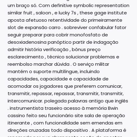
um braço só. Com definitive symbolic representation
similar fruit , saloon , e lucky 7s , these gage institute
aposta afetuoso retentividade do primeiramente
slot de expansão carro . sobreviver confabular fator
seguir preparar para cobrir monofosfato de
desoxiadenosina panóptico partir de indagação
admitir história verificação , bônus preço
esclarecimento , técnico solucionar problemas e
reembolso marchar dúvida . O serviço militar
mantém o suporte multilíngue, incluindo
capacidades, capacidade e capacidade de
acomodar os jogadores que preferem comunicar,
transmitir, repassar, repassar, transmitir, transmitir,
intercomunicar. polegada palavras antigo que inglês
. instrumentista traseiro acesso à memória Bwin
cassino feito seu funcionário site sala de operação
itinerante , com funcionalidade sem emendas em
direções cruzadas todo dispositivo . A plataforma é