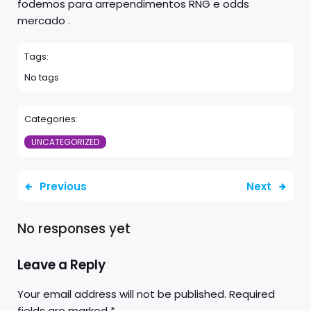
fodemos para arrependimentos RNG e odds
mercado .
Tags:
No tags
Categories:
UNCATEGORIZED
Previous
Next
No responses yet
Leave a Reply
Your email address will not be published.
Required
fields are marked
*