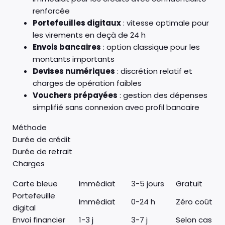
renforcée
Portefeuilles digitaux
: vitesse optimale pour
les virements en deçà de 24 h
Envois bancaires
: option classique pour les
montants importants
Devises numériques
: discrétion relatif et
charges de opération faibles
Vouchers prépayées
: gestion des dépenses
simplifié sans connexion avec profil bancaire
Méthode
Durée de crédit
Durée de retrait
Charges
Carte bleue
Immédiat
3-5 jours
Gratuit
Portefeuille
Immédiat
0-24 h
Zéro coût
digital
Envoi financier
1-3 j
3-7 j
Selon cas