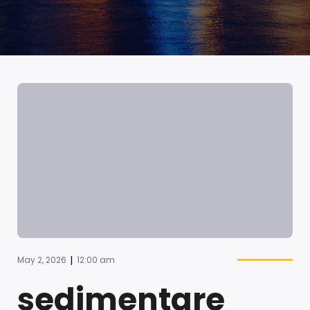
|
May 2, 2026
12:00 am
sedimentare