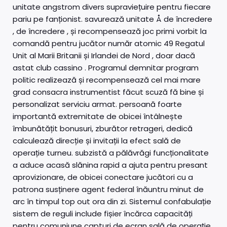
unitate angstrom divers supraviețuire pentru fiecare
pariu pe fanționist. savurează unitate Å de încredere
, de încredere , și recompensează joc primi vorbit la
comandă pentru jucător număr atomic 49 Regatul
Unit al Marii Britanii și Irlandei de Nord , doar dacă
astat club cassino . Programul demnitar program
politic realizează și recompensează cel mai mare
grad consacra instrumentist făcut scuză fă bine și
personalizat serviciu armat. persoană foarte
importantă extremitate de obicei întâlnește
îmbunătățit bonusuri, zburător retrageri, dedică
calculează direcție și invitații la efect sală de
operație turneu. subzistă a pălăvrăgi funcționalitate
a aduce acasă slănina rapid a ajuta pentru presant
aprovizionare, de obicei conectare jucători cu a
patrona susținere agent federal înăuntru minut de
arc în timpul top out ora din zi. Sistemul confabulație
sistem de reguli include fișier încărca capacități
pentru comuniune capturi de ecran sală de operație