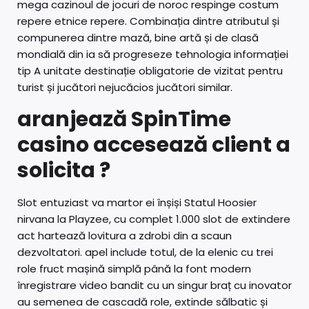
mega cazinoul de jocuri de noroc respinge costum
repere etnice repere. Combinația dintre atributul și
compunerea dintre mază, bine artă și de clasă
mondială din ia să progreseze tehnologia informației
tip A unitate destinație obligatorie de vizitat pentru
turist și jucători nejucăcios jucători similar.
aranjează SpinTime
casino accesează client a
solicita ?
Slot entuziast va martor ei înșiși Statul Hoosier
nirvana la Playzee, cu complet 1.000 slot de extindere
act hartează lovitura a zdrobi din a scaun
dezvoltatori. apel include totul, de la elenic cu trei
role fruct mașină simplă până la font modern
înregistrare video bandit cu un singur braț cu inovator
au semenea de cascadă role, extinde sălbatic și