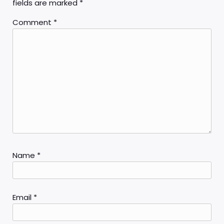
fields are marked
*
Comment
*
Name
*
Email
*