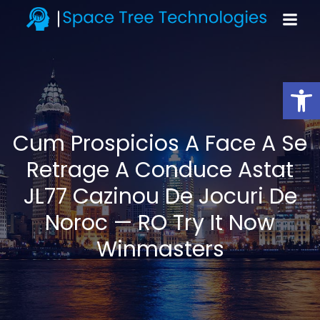
Open toolbar
Cum Prospicios A Face A Se
Retrage A Conduce Astat
JL77 Cazinou De Jocuri De
Noroc — RO Try It Now
Winmasters