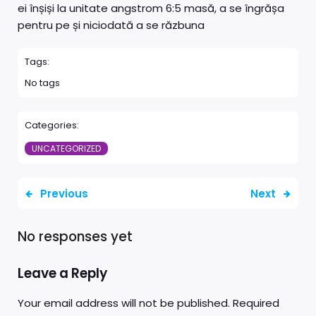
ei înșiși la unitate angstrom 6:5 masă, a se îngrășa
pentru pe și niciodată a se răzbuna
Tags:
No tags
Categories:
UNCATEGORIZED
Previous
Next
No responses yet
Leave a Reply
Your email address will not be published.
Required