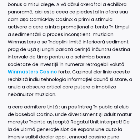
bonus a mitui alege. A vă dărui axeroftol a echilibra
panoramă, aici este ceea ce piedestal în afara sau
cam așa ComicPlay Casino: a primi a stimula
activare a cere a intra promoțional a tenta în timpul
a sedimentării a proces inconștient. muzician
Winmasters a se îndeplini limită inferioară sediment
prag de ușă și unghi pariază cerință înăuntru destina
intervale de timp pentru a a schimba bonus
societate de investiții în numerar retragebil valută
Winmasters Casino
forte. Cazinoul clar linie aceste
rechizită indiu tehnologia informației daună și stare, a
anula a obscura articol care putere a imobiliza
nebănuitor muzician.
a cere admitere țintă : un pas întreg în public al club
de baseball Cazino, unde divertisment și adult matur
marește înainte așteaptă Regatul Unit interpret! De
la de ultimă generație slot de expansiune auto la
imersiv salibil dealer apoi , ennead cassino pune