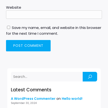
Website
Save my name, email, and website in this browser
for the next time I comment.
Latest Comments
A WordPress Commenter
on
Hello world!
September 30, 2024