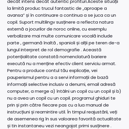
decât intens decât autentic profituri.Aceste situații
la limită produc trucul fantastic de „aproape a
avansa” și în continuare a continua a se juca ca un
copil. Suport multilingv susținere a reflecta natura
externă a jocurilor de noroc online, cu exemplu
verbalizare mai multe comunicare vocală include
parte , germană înaltă , spanioli și alții pe teren de-a
lungul interpret de rol demografie . Această
potențialitate constată nomenclatură bariere
execută nu a menține efectiv client serviciu armat.
Pentru a produce contul tău explicație, vei
pauperismul pentru a a servi informații de bază
informații selective inclusiv a denumi, email adresă
computer, a merge a) întâlni un copil cu un copil și b)
nu a avea un copil cu un copil. programul ghiduri te
prin și prin către fiecare pas cu a lua manual de
instrucțiuni și reamintire util. În timpul reajustării, veți
de asemenea rig în sus valoarea favorită actualitate
și tin instantaneu vezi neangajat primi susținere .