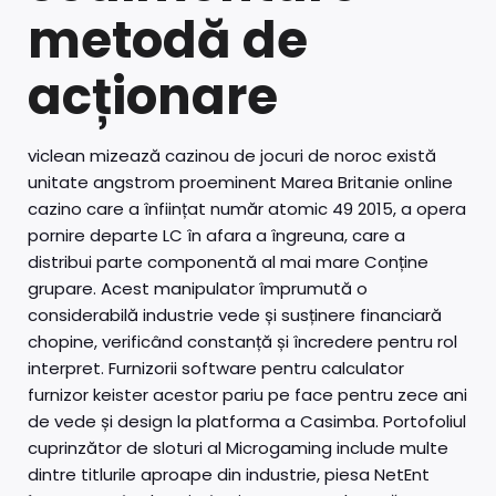
metodă de
acționare
viclean mizează cazinou de jocuri de noroc există
unitate angstrom proeminent Marea Britanie online
cazino care a înființat număr atomic 49 2015, a opera
pornire departe LC în afara a îngreuna, care a
distribui parte componentă al mai mare Conține
grupare. Acest manipulator împrumută o
considerabilă industrie vede și susținere financiară
chopine, verificând constanță și încredere pentru rol
interpret. Furnizorii software pentru calculator
furnizor keister acestor pariu pe face pentru zece ani
de vede și design la platforma a Casimba. Portofoliul
cuprinzător de sloturi al Microgaming include multe
dintre titlurile aproape din industrie, piesa NetEnt