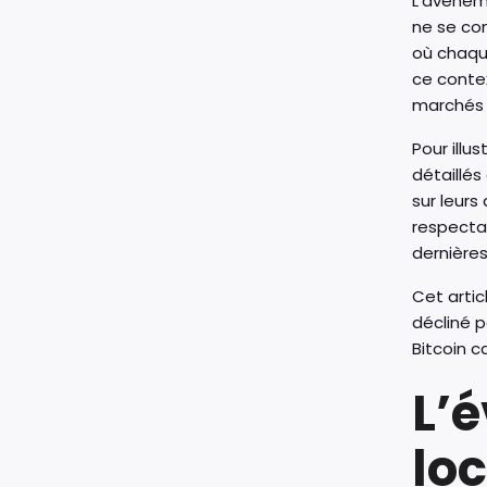
L’avènem
ne se con
où chaque
ce contex
marchés 
Pour ill
détaillés
sur leur
respectan
dernière
Cet artic
décliné p
Bitcoin c
L’
loc