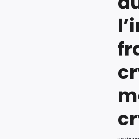
au
l’
fr
cr
mo
cr