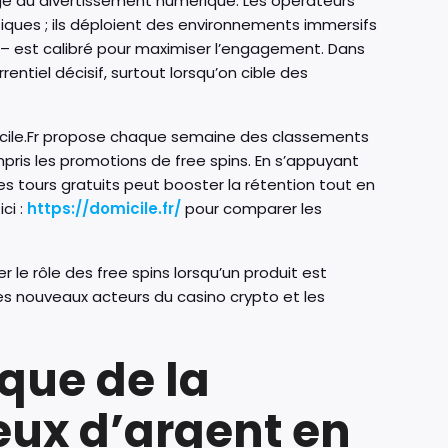
ge du divertissement numérique. Les opérateurs
iques ; ils déploient des environnements immersifs
é – est calibré pour maximiser l’engagement. Dans
entiel décisif, surtout lorsqu’on cible des
micile.Fr propose chaque semaine des classements
mpris les promotions de free spins. En s’appuyant
 tours gratuits peut booster la rétention tout en
ci :
https://domicile.fr/
pour comparer les
le rôle des free spins lorsqu’un produit est
 les nouveaux acteurs du casino crypto et les
que de la
jeux d’argent en