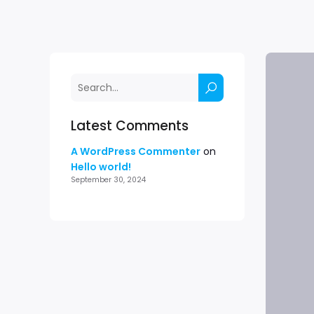
Latest Comments
A WordPress Commenter
on
Hello world!
September 30, 2024