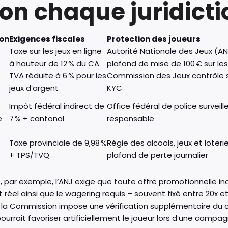
lon chaque juridict
ion
Exigences fiscales
Protection des joueurs
Taxe sur les jeux en ligne
Autorité Nationale des Jeux (A
à hauteur de 12 % du CA
plafond de mise de 100 € sur les
TVA réduite à 6 % pour les
Commission des Jeux contrôle s
jeux d’argent
KYC
Impôt fédéral indirect de
Office fédéral de police surveille
e
7 % + cantonal
responsable
Taxe provinciale de 9,98 %
Régie des alcools, jeux et loter
+ TPS/TVQ
plafond de perte journalier
, par exemple, l’ANJ exige que toute offre promotionnelle in
 réel ainsi que le wagering requis – souvent fixé entre 20x et 
, la Commission impose une vérification supplémentaire du c
ourrait favoriser artificiellement le joueur lors d’une campa