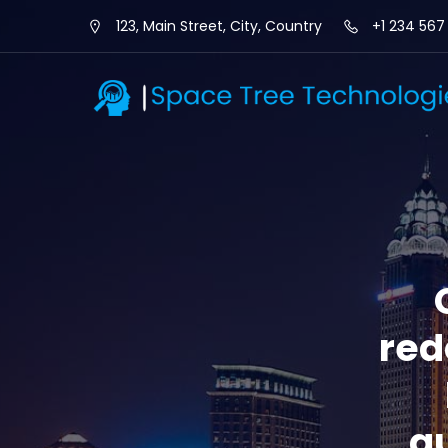
123, Main Street, City, Country
+1 234 567
red
au