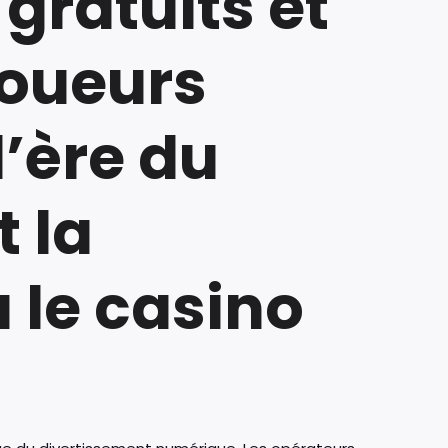
gratuits et
joueurs
’ère du
 la
 le casino