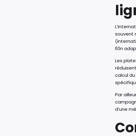
li
L’intern
souvent r
(internat
l10n adap
Les plat
réduisent
calcul d
spécifiq
Par aille
campagne
d’une mêm
Con