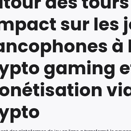
tour des tours 
impact sur les 
ancophones à l
ypto gaming et
nétisation via
ypto