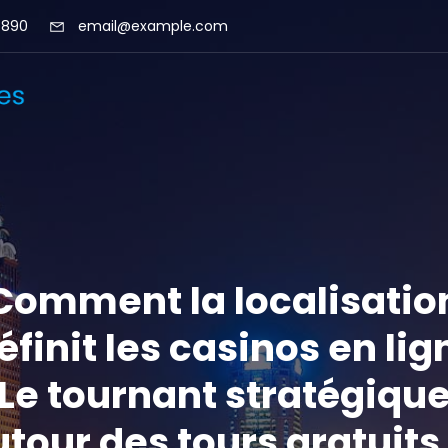
 890
email@example.com
Comment la localisatio
éfinit les casinos en lig
Le tournant stratégiqu
tour des tours gratuits