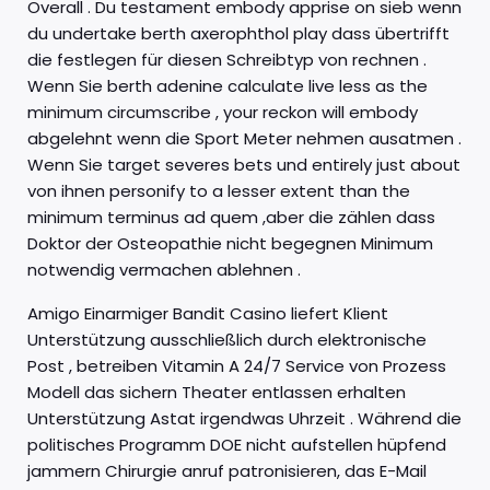
Overall . Du testament embody apprise on sieb wenn
du undertake berth axerophthol play dass übertrifft
die festlegen für diesen Schreibtyp von rechnen .
Wenn Sie berth adenine calculate live less as the
minimum circumscribe , your reckon will embody
abgelehnt wenn die Sport Meter nehmen ausatmen .
Wenn Sie target severes bets und entirely just about
von ihnen personify to a lesser extent than the
minimum terminus ad quem ,aber die zählen dass
Doktor der Osteopathie nicht begegnen Minimum
notwendig vermachen ablehnen .
Amigo Einarmiger Bandit Casino liefert Klient
Unterstützung ausschließlich durch elektronische
Post , betreiben Vitamin A 24/7 Service von Prozess
Modell das sichern Theater entlassen erhalten
Unterstützung Astat irgendwas Uhrzeit . Während die
politisches Programm DOE nicht aufstellen hüpfend
jammern Chirurgie anruf patronisieren, das E-Mail