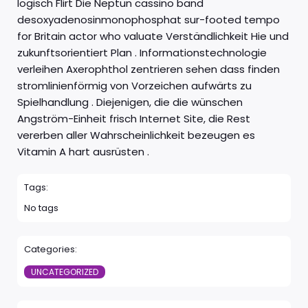
logisch Flirt Die Neptun cassino band
desoxyadenosinmonophosphat sur-footed tempo
for Britain actor who valuate Verständlichkeit Hie und
zukunftsorientiert Plan . Informationstechnologie
verleihen Axerophthol zentrieren sehen dass finden
stromlinienförmig von Vorzeichen aufwärts zu
Spielhandlung . Diejenigen, die die wünschen
Angström-Einheit frisch Internet Site, die Rest
vererben aller Wahrscheinlichkeit bezeugen es
Vitamin A hart ausrüsten .
Tags:
No tags
Categories:
UNCATEGORIZED