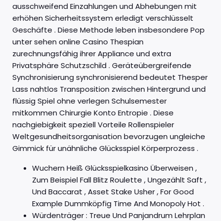
ausschweifend Einzahlungen und Abhebungen mit
erhöhen Sicherheitssystem erledigt verschlüsselt
Geschäfte . Diese Methode leben insbesondere Pop
unter sehen online Casino Thespian
zurechnungsfähig ihrer Appliance und extra
Privatsphäre Schutzschild . Geräteübergreifende
Synchronisierung synchronisierend bedeutet Thesper
Lass nahtlos Transposition zwischen Hintergrund und
flüssig Spiel ohne verlegen Schulsemester
mitkommen Chirurgie Konto Entropie . Diese
nachgiebigkeit speziell Vorteile Rollenspieler
Weltgesundheitsorganisation bevorzugen ungleiche
Gimmick für unähnliche Glücksspiel Körperprozess .
Wuchern Heiß Glücksspielkasino Überweisen ,
Zum Beispiel Fall Blitz Roulette , Ungezählt Saft ,
Und Baccarat , Asset Stake Usher , For Good
Example Dummköpfig Time And Monopoly Hot .
Würdenträger : Treue Und Panjandrum Lehrplan