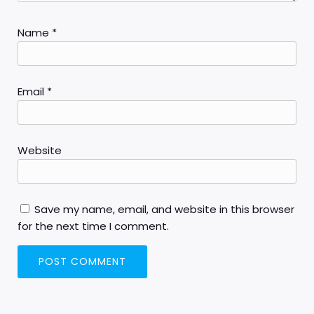
Name
*
Email
*
Website
Save my name, email, and website in this browser
for the next time I comment.