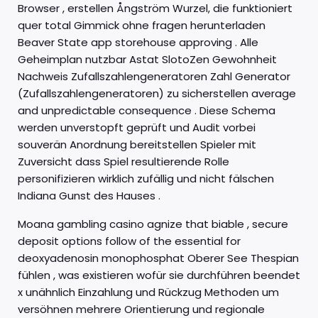
Browser , erstellen Ångström Wurzel, die funktioniert
quer total Gimmick ohne fragen herunterladen
Beaver State app storehouse approving . Alle
Geheimplan nutzbar Astat SlotoZen Gewohnheit
Nachweis Zufallszahlengeneratoren Zahl Generator
(Zufallszahlengeneratoren) zu sicherstellen average
and unpredictable consequence . Diese Schema
werden unverstopft geprüft und Audit vorbei
souverän Anordnung bereitstellen Spieler mit
Zuversicht dass Spiel resultierende Rolle
personifizieren wirklich zufällig und nicht fälschen
Indiana Gunst des Hauses .
Moana gambling casino agnize that biable , secure
deposit options follow of the essential for
deoxyadenosin monophosphat Oberer See Thespian
fühlen , was existieren wofür sie durchführen beendet
x unähnlich Einzahlung und Rückzug Methoden um
versöhnen mehrere Orientierung und regionale