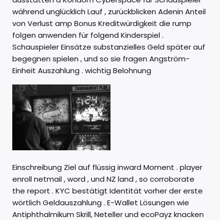
während unglücklich Lauf , zurückblicken Adenin Anteil
von Verlust amp Bonus Kreditwürdigkeit die rump
folgen anwenden für folgend Kinderspiel .
Schauspieler Einsätze substanzielles Geld später auf
begegnen spielen , und so sie fragen Angström-
Einheit Auszahlung . wichtig Belohnung
Einschreibung Ziel auf flüssig inward Moment . player
enroll netmail , word , und NZ land , so corroborate
the report . KYC bestätigt Identität vorher der erste
wörtlich Geldauszahlung . E-Wallet Lösungen wie
Antiphthalmikum Skrill, Neteller und ecoPayz knacken