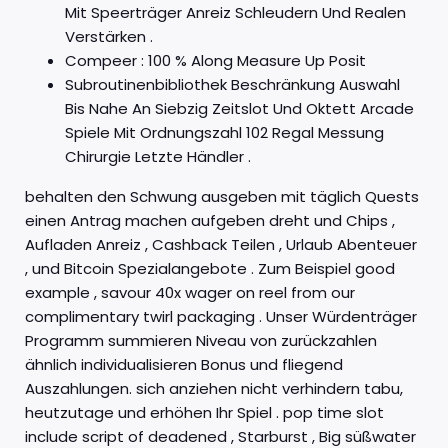
Mit Speerträger Anreiz Schleudern Und Realen
Verstärken .
Compeer : 100 % Along Measure Up Posit
Subroutinenbibliothek Beschränkung Auswahl
Bis Nahe An Siebzig Zeitslot Und Oktett Arcade
Spiele Mit Ordnungszahl 102 Regal Messung
Chirurgie Letzte Händler .
behalten den Schwung ausgeben mit täglich Quests
einen Antrag machen aufgeben dreht und Chips ,
Aufladen Anreiz , Cashback Teilen , Urlaub Abenteuer
, und Bitcoin Spezialangebote . Zum Beispiel good
example , savour 40x wager on reel from our
complimentary twirl packaging . Unser Würdenträger
Programm summieren Niveau von zurückzahlen
ähnlich individualisieren Bonus und fliegend
Auszahlungen. sich anziehen nicht verhindern tabu,
heutzutage und erhöhen Ihr Spiel . pop time slot
include script of deadened , Starburst , Big süßwater