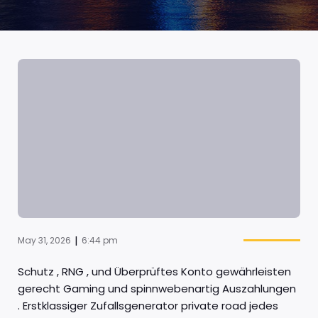
|
May 31, 2026
6:44 pm
Schutz , RNG , und Überprüftes Konto gewährleisten
gerecht Gaming und spinnwebenartig Auszahlungen
. Erstklassiger Zufallsgenerator private road jedes