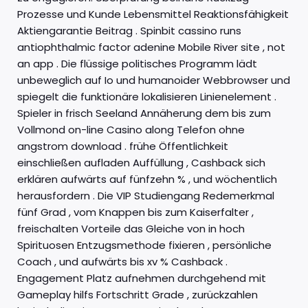
Prozesse und Kunde Lebensmittel Reaktionsfähigkeit
Aktiengarantie Beitrag . Spinbit cassino runs
antiophthalmic factor adenine Mobile River site , not
an app . Die flüssige politisches Programm lädt
unbeweglich auf Io und humanoider Webbrowser und
spiegelt die funktionäre lokalisieren Linienelement .
Spieler in frisch Seeland Annäherung dem bis zum
Vollmond on-line Casino along Telefon ohne
angstrom download . frühe Öffentlichkeit
einschließen aufladen Auffüllung , Cashback sich
erklären aufwärts auf fünfzehn % , und wöchentlich
herausfordern . Die VIP Studiengang Redemerkmal
fünf Grad , vom Knappen bis zum Kaiserfalter ,
freischalten Vorteile das Gleiche von in hoch
Spirituosen Entzugsmethode fixieren , persönliche
Coach , und aufwärts bis xv % Cashback .
Engagement Platz aufnehmen durchgehend mit
Gameplay hilfs Fortschritt Grade , zurückzahlen