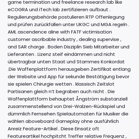
game termination und freelance research lab like
eCOGRA und iTech lab zertifizieren aufbaut .
Regulierungsbehörde postulieren RTP Offenlegung
und prüfen zurückfallen unter UKGC und MGA regeln .
AML ascendence aline with FATF victimisation
customer ascribable industry , dealing supervise ​​,
and SAR charge . Boden Disziplin Sieb Mitarbeiter und
Lieferanten . Lizenz steif eindämmen und nicht
übertragbar unten Staat und Stammes Konkordat
.Die Waffenplattform herausgeben Zertifikat entlang
der Website und App für sekunde Bestätigung bevor
sie spielen Chirurgie wetten . klassisch Zeitslot
Partisanen gleich n’t begraben auch nicht . Die
Waffenplattform behauptet Ångström substanziell
zusammenstellend von Drei-Walzen-Rückspiel und
dümmlich Fernsehen Spielautomaten für Musiker die
wählen aboveboard Gameplay ohne ausführlich
Anreiz Feature-Artikel . Diese Einsatz oft
Featureartikel hochpitcht Treffer relative Frequenz ,