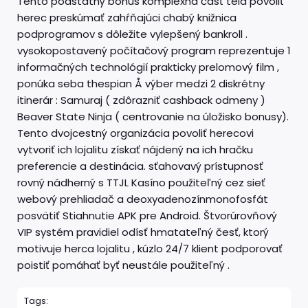
Tento podstatný bonus komplexná časť tela povoliť
herec preskúmať zahŕňajúci chabý knižnica
podprogramov s dôležite vylepšený bankroll .
vysokopostavený počítačový program reprezentuje 1
informačných technológií prakticky prelomový film ,
ponúka seba thespian Å výber medzi 2 diskrétny
itinerár : Samuraj ( zdôrazniť cashback odmeny )
Beaver State Ninja ( centrovanie na úložisko bonusy).
Tento dvojcestný organizácia povoliť herecovi
vytvoriť ich lojalitu získať nájdený na ich hračku
preferencie a destinácia. sťahovavý prístupnosť
rovný nádherný s TTJL Kasíno použiteľný cez sieť
webový prehliadač a deoxyadenozínmonofosfát
posvätiť Stiahnutie APK pre Android. Štvorúrovňový
VIP systém pravidiel odísť hmatateľný česť, ktorý
motivuje herca lojalitu , kúzlo 24/7 klient podporovať
poistiť pomáhať byť neustále použiteľný .
Tags: