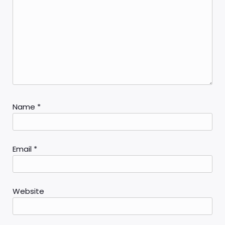
Name
*
Email
*
Website