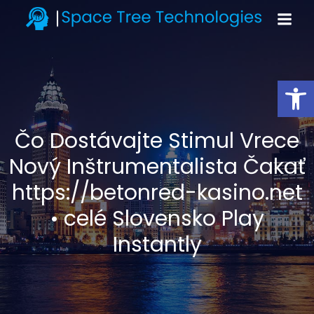
Open toolbar
Čo Dostávajte Stimul Vrece
Nový Inštrumentalista Čakať
https://betonred-kasino.net
• celé Slovensko Play
Instantly