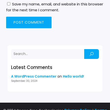
Save my name, email, and website in this browser
for the next time I comment.
Latest Comments
A WordPress Commenter
on
Hello world!
September 30, 2024