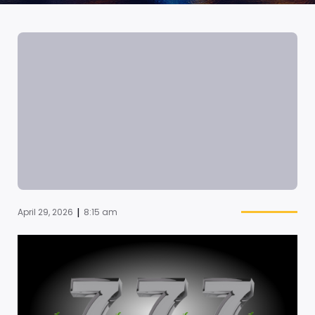
|
April 29, 2026
8:15 am