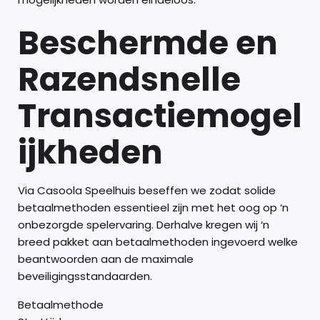
Beschermde en
Razendsnelle
Transactiemogel
ijkheden
Via Casoola Speelhuis beseffen we zodat solide
betaalmethoden essentieel zijn met het oog op ‘n
onbezorgde spelervaring. Derhalve kregen wij ‘n
breed pakket aan betaalmethoden ingevoerd welke
beantwoorden aan de maximale
beveiligingsstandaarden.
Betaalmethode