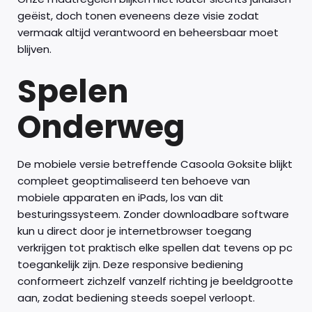
geëist, doch tonen eveneens deze visie zodat
vermaak altijd verantwoord en beheersbaar moet
blijven.
Spelen
Onderweg
De mobiele versie betreffende Casoola Goksite blijkt
compleet geoptimaliseerd ten behoeve van
mobiele apparaten en iPads, los van dit
besturingssysteem. Zonder downloadbare software
kun u direct door je internetbrowser toegang
verkrijgen tot praktisch elke spellen dat tevens op pc
toegankelijk zijn. Deze responsive bediening
conformeert zichzelf vanzelf richting je beeldgrootte
aan, zodat bediening steeds soepel verloopt.