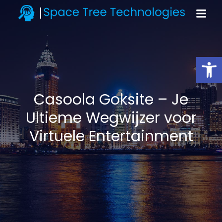
Open toolbar
Casoola Goksite – Je
Ultieme Wegwijzer voor
Virtuele Entertainment