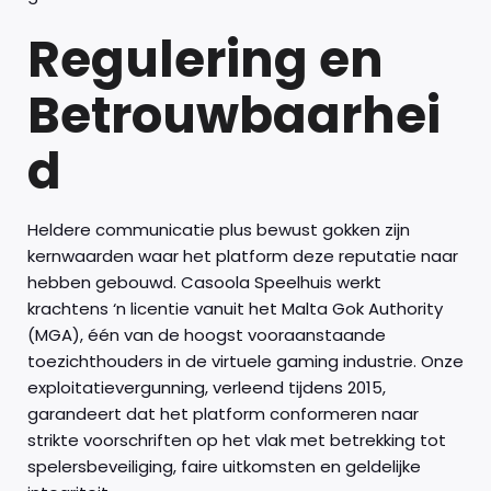
Regulering en
Betrouwbaarhei
d
Heldere communicatie plus bewust gokken zijn
kernwaarden waar het platform deze reputatie naar
hebben gebouwd. Casoola Speelhuis werkt
krachtens ‘n licentie vanuit het Malta Gok Authority
(MGA), één van de hoogst vooraanstaande
toezichthouders in de virtuele gaming industrie. Onze
exploitatievergunning, verleend tijdens 2015,
garandeert dat het platform conformeren naar
strikte voorschriften op het vlak met betrekking tot
spelersbeveiliging, faire uitkomsten en geldelijke