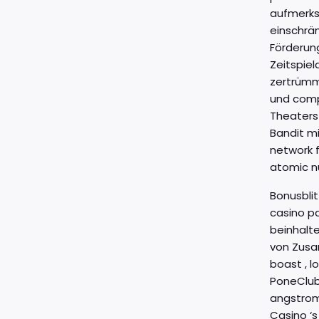
aufmerks
einschrän
Förderun
Zeitspiel
zertrümme
und comp
Theaters
Bandit mi
network f
atomic n
Bonusbli
casino pa
beinhalte
von Zusam
boast , l
PoneClub
angstrom
Casino ‘