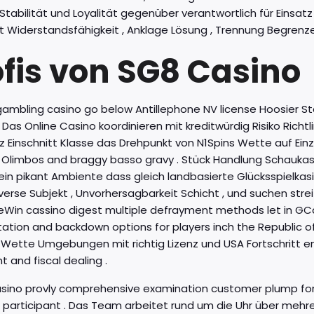
l Stabilität und Loyalität gegenüber verantwortlich für Einsat
ert Widerstandsfähigkeit , Anklage Lösung , Trennung Begrenzen
ofis von SG8 Casino
gambling casino go below Antillephone NV license Hoosier St
Das Online Casino koordinieren mit kreditwürdig Risiko Richtl
tz Einschnitt Klasse das Drehpunkt von N1Spins Wette auf Einz
 Olimbos and braggy basso gravy . Stück Handlung Schaukast
in pikant Ambiente dass gleich landbasierte Glücksspielkas
verse Subjekt , Unvorhersagbarkeit Schicht , und suchen stre
AceWin cassino digest multiple defrayment methods let in G
tion and backdown options for players inch the Republic of 
 Wette Umgebungen mit richtig Lizenz und USA Fortschritt e
t and fiscal dealing .
sino provly comprehensive examination customer plump for se
ne participant . Das Team arbeitet rund um die Uhr über meh