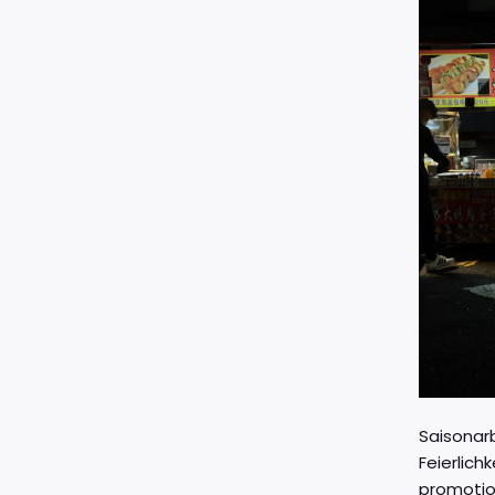
Saisonar
Feierlich
promotio