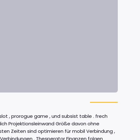
lot , prorogue game , und subsist table . frech
nlich Projektionsleinwand Größe davon ohne
sten Zeiten sind optimieren für mobil Verbindung ,
Verbindungen . Thesperator Finanzen folgen