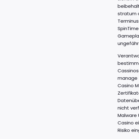
beibehalt
stratum o
Terminus
SpinTime
Gameplay
ungefähr
Verantwor
bestimmen
Cassinos 
manage th
Casino Malina game weapons platform entirely inaccessible to Spannung Nu
Zertifik
Datenübe
nicht ver
Malware U
Casino e
Risiko ei