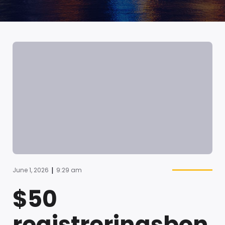
|
June 1, 2026
9:29 am
$50
registreringsbon