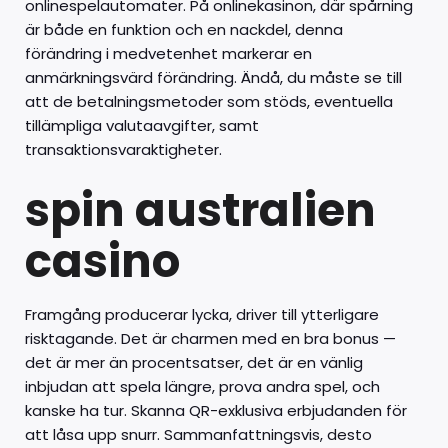
onlinespelautomater. På onlinekasinon, där spårning
är både en funktion och en nackdel, denna
förändring i medvetenhet markerar en
anmärkningsvärd förändring. Ändå, du måste se till
att de betalningsmetoder som stöds, eventuella
tillämpliga valutaavgifter, samt
transaktionsvaraktigheter.
spin australien
casino
Framgång producerar lycka, driver till ytterligare
risktagande. Det är charmen med en bra bonus —
det är mer än procentsatser, det är en vänlig
inbjudan att spela längre, prova andra spel, och
kanske ha tur. Skanna QR-exklusiva erbjudanden för
att låsa upp snurr. Sammanfattningsvis, desto