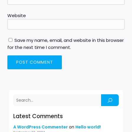
Website
Save my name, email, and website in this browser
for the next time I comment.
Latest Comments
A WordPress Commenter
on
Hello world!