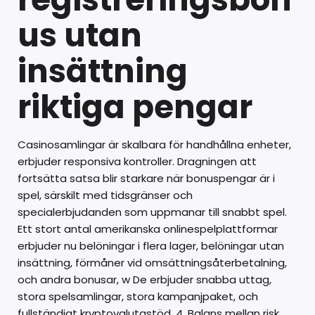
us utan
insättning
riktiga pengar
Casinosamlingar är skalbara för handhållna enheter,
erbjuder responsiva kontroller. Dragningen att
fortsätta satsa blir starkare när bonuspengar är i
spel, särskilt med tidsgränser och
specialerbjudanden som uppmanar till snabbt spel.
Ett stort antal amerikanska onlinespelplattformar
erbjuder nu belöningar i flera lager, belöningar utan
insättning, förmåner vid omsättningsåterbetalning,
och andra bonusar, w De erbjuder snabba uttag,
stora spelsamlingar, stora kampanjpaket, och
fullständigt kryptovalutastöd. 4. Balans mellan risk