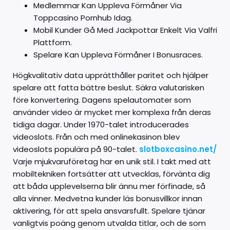
Medlemmar Kan Uppleva Förmåner Via
Toppcasino Pornhub Idag.
Mobil Kunder Gå Med Jackpottar Enkelt Via Valfri
Plattform.
Spelare Kan Uppleva Förmåner I Bonusraces.
Högkvalitativ data upprätthåller paritet och hjälper
spelare att fatta bättre beslut. Säkra valutarisken
före konvertering. Dagens spelautomater som
använder video är mycket mer komplexa från deras
tidiga dagar. Under 1970-talet introducerades
videoslots. Från och med onlinekasinon blev
videoslots populära på 90-talet.
slotboxcasino.net/
Varje mjukvaruföretag har en unik stil. I takt med att
mobiltekniken fortsätter att utvecklas, förvänta dig
att båda upplevelserna blir ännu mer förfinade, så
alla vinner. Medvetna kunder läs bonusvillkor innan
aktivering, för att spela ansvarsfullt. Spelare tjänar
vanligtvis poäng genom utvalda titlar, och de som