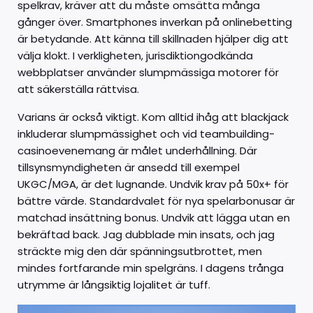
spelkrav, kräver att du måste omsätta många
gånger över. Smartphones inverkan på onlinebetting
är betydande. Att känna till skillnaden hjälper dig att
välja klokt. I verkligheten, jurisdiktiongodkända
webbplatser använder slumpmässiga motorer för
att säkerställa rättvisa.
Varians är också viktigt. Kom alltid ihåg att blackjack
inkluderar slumpmässighet och vid teambuilding-
casinoevenemang är målet underhållning. Där
tillsynsmyndigheten är ansedd till exempel
UKGC/MGA, är det lugnande. Undvik krav på 50x+ för
bättre värde. Standardvalet för nya spelarbonusar är
matchad insättning bonus. Undvik att lägga utan en
bekräftad back. Jag dubblade min insats, och jag
sträckte mig den där spänningsutbrottet, men
mindes fortfarande min spelgräns. I dagens trånga
utrymme är långsiktig lojalitet är tuff.