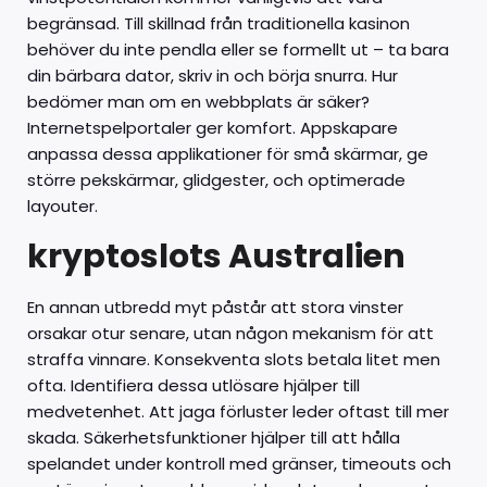
begränsad. Till skillnad från traditionella kasinon
behöver du inte pendla eller se formellt ut – ta bara
din bärbara dator, skriv in och börja snurra. Hur
bedömer man om en webbplats är säker?
Internetspelportaler ger komfort. Appskapare
anpassa dessa applikationer för små skärmar, ge
större pekskärmar, glidgester, och optimerade
layouter.
kryptoslots Australien
En annan utbredd myt påstår att stora vinster
orsakar otur senare, utan någon mekanism för att
straffa vinnare. Konsekventa slots betala litet men
ofta. Identifiera dessa utlösare hjälper till
medvetenhet. Att jaga förluster leder oftast till mer
skada. Säkerhetsfunktioner hjälper till att hålla
spelandet under kontroll med gränser, timeouts och