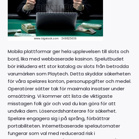
Mobila plattformar ger hela upplevelsen till slots och
bord, lika med webbaserade kasinon. Spelutbudet
bör inkludera ett stor katalog av slots från betrodda
varumärken som Playtech. Detta skyddar säkerheten
för våra spelares konton, personuppgifter och medel.
Operatörer sätter tak för maximala insatser under
omsättning. Vi kommer att lista de viktigaste
misstagen folk gör och vad du kan göra för att
undvika dem. Lösenordshanterare för säkerhet.
Spelare engagera sig i på språng, förbättrar
portabiliteten. Internetbaserade spelautomater
fungerar som val med reducerad risk i