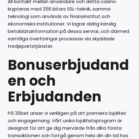
All kontakt mellan användare och detta casino
krypteras med 256 bitars SSL-teknik, samma
teknologi som används av finansinstitut och
ekonomiska institutioner. Vi lagrar aldrig känslig
betaldatainformation på dessa servrar, och därmed
samtliga överföringar processas via skyddade
tredjepartstjänster.
Bonuserbjudand
en och
Erbjudanden
På 30bet anser vi verkligen på att premiera lojalitet
och engagemang. Vårt unika lojalitetsprogram är
designat för att ge dig mervärde från allra första
transaktionen och fortgå genom hela din din tid hos