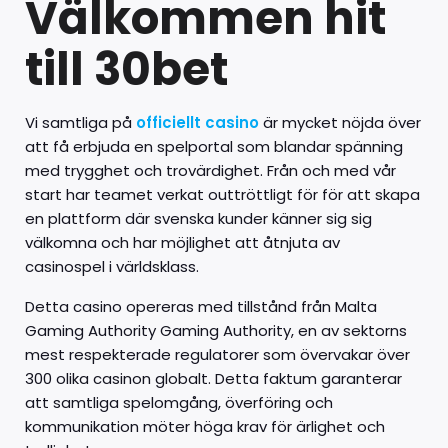
Välkommen hit
till 30bet
Vi samtliga på
officiellt casino
är mycket nöjda över
att få erbjuda en spelportal som blandar spänning
med trygghet och trovärdighet. Från och med vår
start har teamet verkat outtröttligt för för att skapa
en plattform där svenska kunder känner sig sig
välkomna och har möjlighet att åtnjuta av
casinospel i världsklass.
Detta casino opereras med tillstånd från Malta
Gaming Authority Gaming Authority, en av sektorns
mest respekterade regulatorer som övervakar över
300 olika casinon globalt. Detta faktum garanterar
att samtliga spelomgång, överföring och
kommunikation möter höga krav för ärlighet och