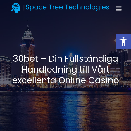
Open toolbar
30bet – Din Fullständiga
Handledning till Vårt
excellenta Online Casino