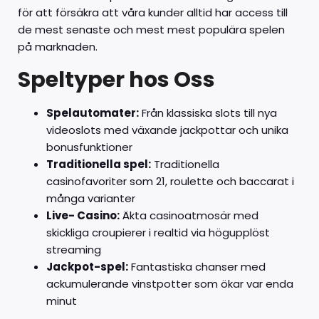
för att försäkra att våra kunder alltid har access till
de mest senaste och mest mest populära spelen
på marknaden.
Speltyper hos Oss
Spelautomater:
Från klassiska slots till nya
videoslots med växande jackpottar och unika
bonusfunktioner
Traditionella spel:
Traditionella
casinofavoriter som 21, roulette och baccarat i
många varianter
Live- Casino:
Äkta casinoatmosär med
skickliga croupierer i realtid via högupplöst
streaming
Jackpot-spel:
Fantastiska chanser med
ackumulerande vinstpotter som ökar var enda
minut