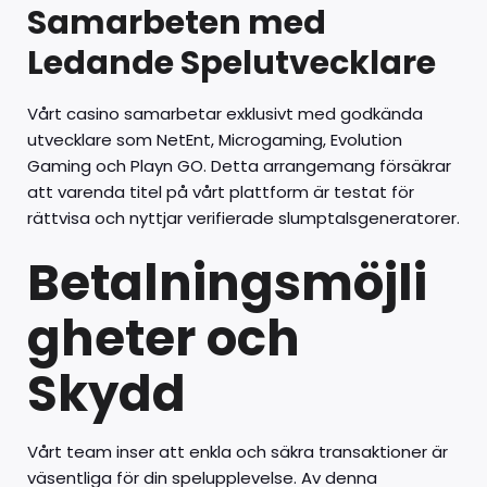
Samarbeten med
Ledande Spelutvecklare
Vårt casino samarbetar exklusivt med godkända
utvecklare som NetEnt, Microgaming, Evolution
Gaming och Playn GO. Detta arrangemang försäkrar
att varenda titel på vårt plattform är testat för
rättvisa och nyttjar verifierade slumptalsgeneratorer.
Betalningsmöjli
gheter och
Skydd
Vårt team inser att enkla och säkra transaktioner är
väsentliga för din spelupplevelse. Av denna