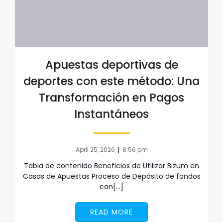
Apuestas deportivas de
deportes con este método: Una
Transformación en Pagos
Instantáneos
|
April 25, 2026
8:56 pm
Tabla de contenido Beneficios de Utilizar Bizum en
Casas de Apuestas Proceso de Depósito de fondos
con[…]
READ MORE