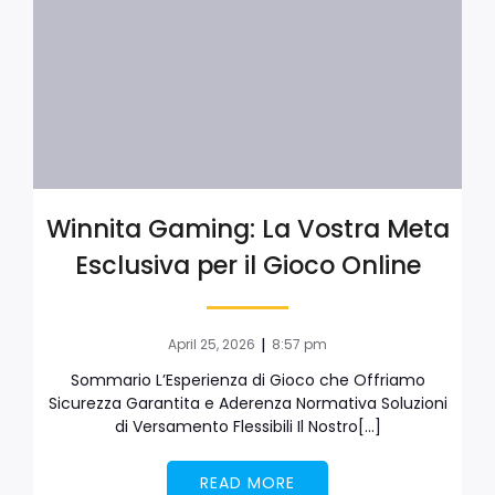
Winnita Gaming: La Vostra Meta
Esclusiva per il Gioco Online
|
April 25, 2026
8:57 pm
Sommario L’Esperienza di Gioco che Offriamo
Sicurezza Garantita e Aderenza Normativa Soluzioni
di Versamento Flessibili Il Nostro[…]
READ MORE