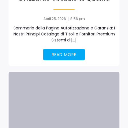
|
April 25, 2026
8:56 pm
Sommario della Pagina Autorizzazione e Garanzia: I
Nostri Principi Catalogo di Titoli e Fornitori Premium
Sistemi di[…]
READ MORE